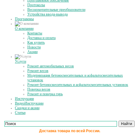
Программное обеспечение
Протоколы
Весоизмерительные преобразователи
Устройства ввода-вывода
Программы
О компании
Контакты
Доставка и оплата
Как купить
Новости
Акции
Услуги
Ремонт автомобильных весов
Ремонт весов
Модернизация бетоносмесительных и асфальтосмесительных
установок
Ремонт бетоносмесительных и асфальтосмесительных установок
Поверка весов
Ремонт и поверка гирь
Инструкции
ВидеоИнструкции
Скидки и акции
Статьи
Доставка товара по всей России.