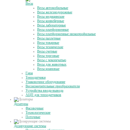
Весы
Весы автомобильные
Весы железнодорожные
Весы медицинские
Весы конвейерные
Весы лабораторные
Весы платформенные
Весы платформенные низкопрофильные
Весы паллетные
Весы товарные
Весы технические
Весы счетные
Весы торговые
Весы с чекопечатью
Весы для животных
Весы крановые
Гири
Тензодатчики
Упаковочное оборудование
Весоизмерительные преобразователи
Устройства ввода-вывода
АЦП для тензодатчиков
Дозаторы
Фасовочные
Технологические
Поточные
Дозирующие системы