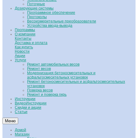
Поточные
Дозирующие системы
Программное обеспечение
Протоколы
Весоизмерительные преобразователи
Устройства ввода-вывода
Программы
О компании
Контакты
Доставка и оплата
Как купить
Новости
Акции
Услуги
Ремонт автомобильных весов
Ремонт весов
Модернизация бетоносмесительных и
асфальтосмесительных установок
Ремонт бетоносмесительных и асфальтосмесительных
установок
Поверка весов
Ремонт и поверка гирь
Инструкции
ВидеоИнструкции
Скидки и акции
Статьи
Меню
Домой
Магазин