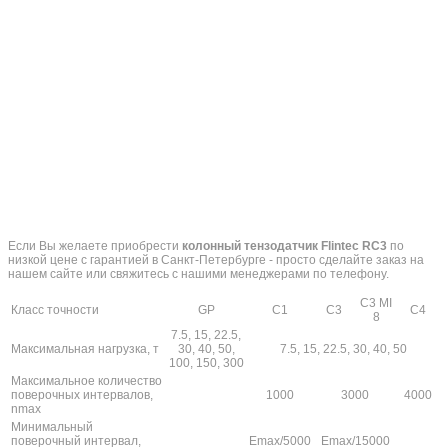
Если Вы желаете приобрести
колонный тензодатчик Flintec RC3
по
низкой цене с гарантией в Санкт-Петербурге - просто сделайте заказ на
нашем сайте или свяжитесь с нашими менеджерами по телефону.
C3 MI
Класс точности
GP
C1
С3
C4
8
7.5, 15, 22.5,
Максимальная нагрузка, т
30, 40, 50,
7.5, 15, 22.5, 30, 40, 50
100, 150, 300
Максимальное количество
поверочных интервалов,
1000
3000
4000
nmax
Минимальный
поверочный интервал,
Emax/5000
Emax/15000