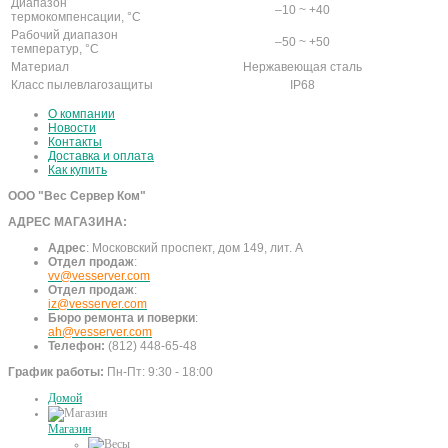
Диапазон
–10 ~ +40
термокомпенсации, °С
Рабочий диапазон
–50 ~ +50
температур, °С
Материал
Нержавеющая сталь
Класс пылевлагозащиты
IP68
О компании
Новости
Контакты
Доставка и оплата
Как купить
ООО "Вес Сервер Ком"
АДРЕС МАГАЗИНА:
Адрес
:
Московский проспект, дом 149, лит. А
Отдел продаж
:
vv@vesserver.com
Отдел продаж
:
iz@vesserver.com
Бюро ремонта и поверки
:
ah@vesserver.com
Телефон:
(812) 448-65-48
График работы:
Пн-Пт: 9:30 - 18:00
Домой
Магазин