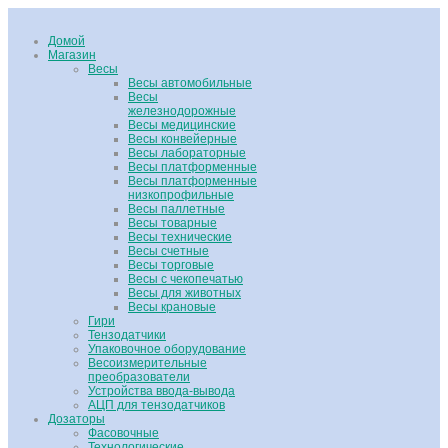
Домой
Магазин
Весы
Весы автомобильные
Весы
железнодорожные
Весы медицинские
Весы конвейерные
Весы лабораторные
Весы платформенные
Весы платформенные
низкопрофильные
Весы паллетные
Весы товарные
Весы технические
Весы счетные
Весы торговые
Весы с чекопечатью
Весы для животных
Весы крановые
Гири
Тензодатчики
Упаковочное оборудование
Весоизмерительные
преобразователи
Устройства ввода-вывода
АЦП для тензодатчиков
Дозаторы
Фасовочные
Технологические