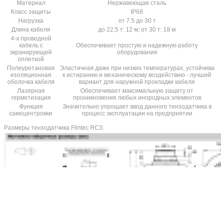
Материал
Нержавеющая сталь
Класс защиты
IP68
Нагрузка
от 7.5 до 30 т
Длина кабеля
до 22,5 т: 12 м; от 30 т: 18 м
4-х проводной
кабель с
Обеспечивает простую и надежную работу
экранирующей
оборудования
оплеткой
Полиуретановая
Эластичная даже при низких температурах, устойчива
изоляционная
к истиранию и механическому воздействию - лучший
оболочка кабеля
вариант для наружной прокладки кабеля
Лазерная
Обеспечивает максимальную защиту от
герметизация
проникновения любых инородных элементов
Функция
Значительно упрощает ввод данного тензодатчика в
самоцентровки
процесс эксплуатации на предприятии
Размеры тензодатчика Flintec RC3: