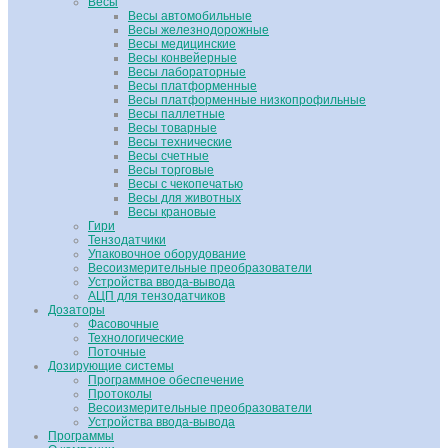
Весы
Весы автомобильные
Весы железнодорожные
Весы медицинские
Весы конвейерные
Весы лабораторные
Весы платформенные
Весы платформенные низкопрофильные
Весы паллетные
Весы товарные
Весы технические
Весы счетные
Весы торговые
Весы с чекопечатью
Весы для животных
Весы крановые
Гири
Тензодатчики
Упаковочное оборудование
Весоизмерительные преобразователи
Устройства ввода-вывода
АЦП для тензодатчиков
Дозаторы
Фасовочные
Технологические
Поточные
Дозирующие системы
Программное обеспечение
Протоколы
Весоизмерительные преобразователи
Устройства ввода-вывода
Программы