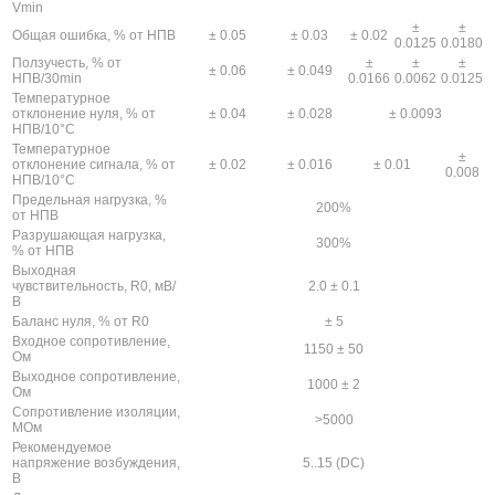
Vmin
±
±
Общая ошибка, % от НПВ
± 0.05
± 0.03
± 0.02
0.0125
0.0180
Ползучесть, % от
±
±
±
± 0.06
± 0.049
НПВ/30min
0.0166
0.0062
0.0125
Температурное
отклонение нуля, % от
± 0.04
± 0.028
± 0.0093
НПВ/10°С
Температурное
±
отклонение сигнала, % от
± 0.02
± 0.016
± 0.01
0.008
НПВ/10°С
Предельная нагрузка, %
200%
от НПВ
Разрушающая нагрузка,
300%
% от НПВ
Выходная
чувствительность, R0, мВ/
2.0 ± 0.1
В
Баланс нуля, % от R0
± 5
Входное сопротивление,
1150 ± 50
Ом
Выходное сопротивление,
1000 ± 2
Ом
Сопротивление изоляции,
>5000
МОм
Рекомендуемое
напряжение возбуждения,
5..15 (DC)
В