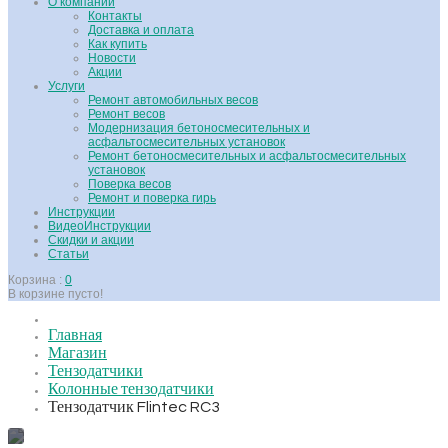
О компании
Контакты
Доставка и оплата
Как купить
Новости
Акции
Услуги
Ремонт автомобильных весов
Ремонт весов
Модернизация бетоносмесительных и
асфальтосмесительных установок
Ремонт бетоносмесительных и асфальтосмесительных
установок
Поверка весов
Ремонт и поверка гирь
Инструкции
ВидеоИнструкции
Скидки и акции
Статьи
Корзина :
0
В корзине пусто!
Главная
Магазин
Тензодатчики
Колонные тензодатчики
Тензодатчик Flintec RC3