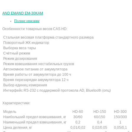
AND EM
AND EM-30KAM
Полное описание
Особенности товарных весов CAS HD:
Стальная весовая платформа стандартного размера
Поворотный ЖК индикатор
Выборка веса тары
Счётный режим
Режим дозирования
Режим взвешивания нестабильных грузов
Автономное питание от аккумулятора
Время работы от аккумулятора до 100 ч
Время перезарядки аккумулятора 12 ч
Выбор единиц измерения
Интерфейс RS-232 с поддержкой протокола AD, Bluetooth (опц)
Характеристики:
Модель
HD-60
HD-150
HD-300
Наибольший предел взвешивания, кг
30/60
60/150
150/300
Наименьший предел взвешивания, кг
0,2
0,4
1
Цена деления, кг
0,01/0,02
0,02/0,05
0,05/0,1