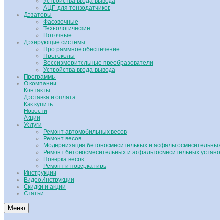
Устройства ввода-вывода
АЦП для тензодатчиков
Дозаторы
Фасовочные
Технологические
Поточные
Дозирующие системы
Программное обеспечение
Протоколы
Весоизмерительные преобразователи
Устройства ввода-вывода
Программы
О компании
Контакты
Доставка и оплата
Как купить
Новости
Акции
Услуги
Ремонт автомобильных весов
Ремонт весов
Модернизация бетоносмесительных и асфальтосмесительных
Ремонт бетоносмесительных и асфальтосмесительных устано
Поверка весов
Ремонт и поверка гирь
Инструкции
ВидеоИнструкции
Скидки и акции
Статьи
Меню