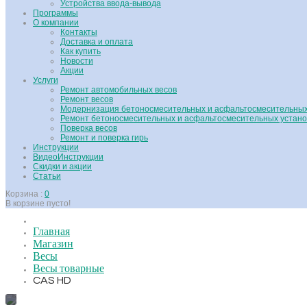
Устройства ввода-вывода
Программы
О компании
Контакты
Доставка и оплата
Как купить
Новости
Акции
Услуги
Ремонт автомобильных весов
Ремонт весов
Модернизация бетоносмесительных и асфальтосмесительных
Ремонт бетоносмесительных и асфальтосмесительных устано
Поверка весов
Ремонт и поверка гирь
Инструкции
ВидеоИнструкции
Скидки и акции
Статьи
Корзина :
0
В корзине пусто!
Главная
Магазин
Весы
Весы товарные
CAS HD