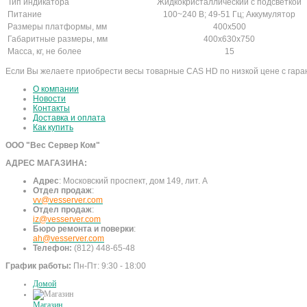
Тип индикатора
Жидкокристаллический с подсветкой
Питание
100~240 В; 49-51 Гц; Аккумулятор
Размеры платформы, мм
400х500
Габаритные размеры, мм
400х630х750
Масса, кг, не более
15
Если Вы желаете приобрести весы товарные CAS HD по низкой цене с гаран
О компании
Новости
Контакты
Доставка и оплата
Как купить
ООО "Вес Сервер Ком"
АДРЕС МАГАЗИНА:
Адрес
:
Московский проспект, дом 149, лит. А
Отдел продаж
:
vv@vesserver.com
Отдел продаж
:
iz@vesserver.com
Бюро ремонта и поверки
:
ah@vesserver.com
Телефон:
(812) 448-65-48
График работы:
Пн-Пт: 9:30 - 18:00
Домой
Магазин