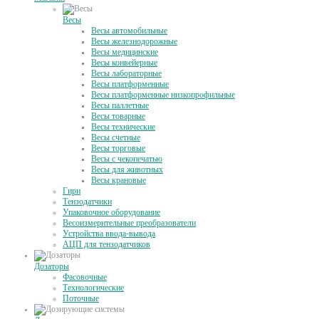
Весы
Весы автомобильные
Весы железнодорожные
Весы медицинские
Весы конвейерные
Весы лабораторные
Весы платформенные
Весы платформенные низкопрофильные
Весы паллетные
Весы товарные
Весы технические
Весы счетные
Весы торговые
Весы с чекопечатью
Весы для животных
Весы крановые
Гири
Тензодатчики
Упаковочное оборудование
Весоизмерительные преобразователи
Устройства ввода-вывода
АЦП для тензодатчиков
Дозаторы
Фасовочные
Технологические
Поточные