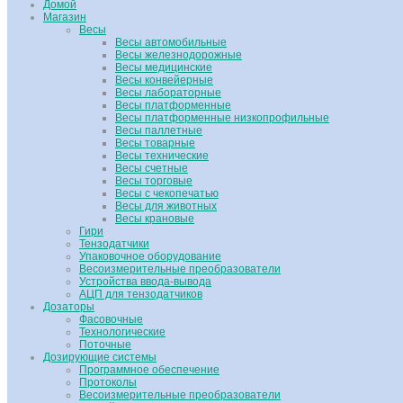
Домой
Магазин
Весы
Весы автомобильные
Весы железнодорожные
Весы медицинские
Весы конвейерные
Весы лабораторные
Весы платформенные
Весы платформенные низкопрофильные
Весы паллетные
Весы товарные
Весы технические
Весы счетные
Весы торговые
Весы с чекопечатью
Весы для животных
Весы крановые
Гири
Тензодатчики
Упаковочное оборудование
Весоизмерительные преобразователи
Устройства ввода-вывода
АЦП для тензодатчиков
Дозаторы
Фасовочные
Технологические
Поточные
Дозирующие системы
Программное обеспечение
Протоколы
Весоизмерительные преобразователи