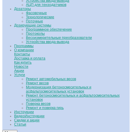
Устройства ввода-вывода
АЦП для тензодатчиков
Дозаторы
Фасовочные
Технологические
Поточные
Дозирующие системы
Программное обеспечение
Протоколы
Весоизмерительные преобразователи
Устройства ввода-вывода
Программы
О компании
Контакты
Доставка и оплата
Как купить
Новости
Акции
Услуги
Ремонт автомобильных весов
Ремонт весов
Модернизация бетоносмесительных и
асфальтосмесительных установок
Ремонт бетоносмесительных и асфальтосмесительных
установок
Поверка весов
Ремонт и поверка гирь
Инструкции
ВидеоИнструкции
Скидки и акции
Статьи