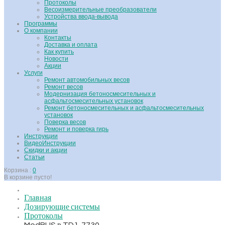
Протоколы
Весоизмерительные преобразователи
Устройства ввода-вывода
Программы
О компании
Контакты
Доставка и оплата
Как купить
Новости
Акции
Услуги
Ремонт автомобильных весов
Ремонт весов
Модернизация бетоносмесительных и
асфальтосмесительных установок
Ремонт бетоносмесительных и асфальтосмесительных
установок
Поверка весов
Ремонт и поверка гирь
Инструкции
ВидеоИнструкции
Скидки и акции
Статьи
Корзина :
0
В корзине пусто!
Главная
Дозирующие системы
Протоколы