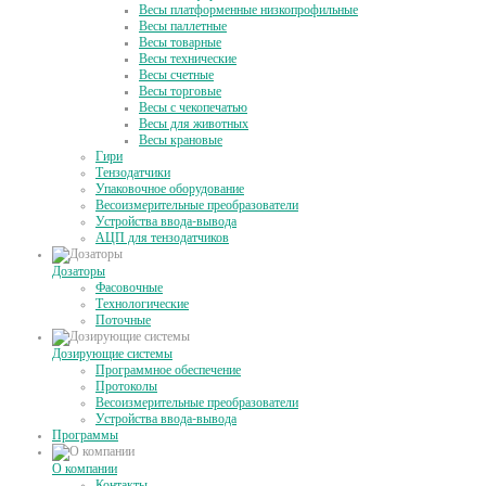
Весы платформенные низкопрофильные
Весы паллетные
Весы товарные
Весы технические
Весы счетные
Весы торговые
Весы с чекопечатью
Весы для животных
Весы крановые
Гири
Тензодатчики
Упаковочное оборудование
Весоизмерительные преобразователи
Устройства ввода-вывода
АЦП для тензодатчиков
Дозаторы
Фасовочные
Технологические
Поточные
Дозирующие системы
Программное обеспечение
Протоколы
Весоизмерительные преобразователи
Устройства ввода-вывода
Программы
О компании
Контакты