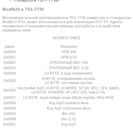
ModBUS в TD1-7730
ModBUS в TD1-7730
Весоизмерительный преобразователь TD1-7730 совместим со стандартом
ModBUS RTU, может использоваться для реализации АСУ ТП. Адреса
переменных и пользовательские команды для работы с устройством
приведены ниже.
MODBUS TABLE
Адрес
Описание
0x0000
НПВ (HI)
0x0001
НПВ (LO)
0x0002
ЭТАЛОННЫЙ ВЕС (HI)
0x0003
ЭТАЛОННЫЙ ВЕС (LO)
0x0004
LO BYTE: d (шаг измерения).
HI BYTE: отображаемая ед.изм.
0x0005
LO BYTE: системная ед.изм.
Настройки АЦП: HI BYTE: HI WORD: SF (HI, SF11..SF4, byte0).
0x0006
LO BYTE: HI WORD: SF (SF3..SF0, byte1>>4).
0x0007
LO BYTE: Input voltage range (Mode register, RN1-RN0)
0x0008
Код АЦП нулевого веса
0x0009
Код АЦП эталонного веса
0x000A
Вес (HI)
0x000B
Вес (LO)
0x000C
Код АЦП