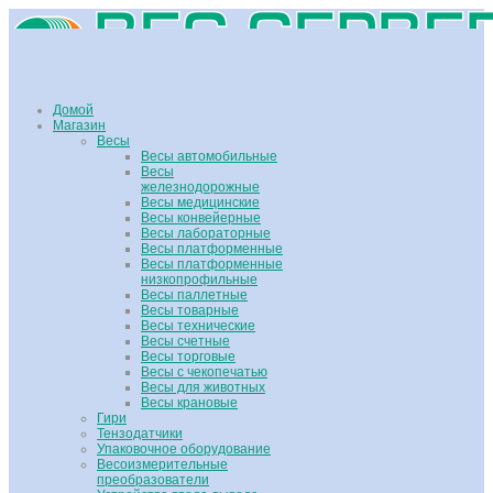
Домой
Магазин
Весы
Весы автомобильные
Весы
железнодорожные
Весы медицинские
Весы конвейерные
Весы лабораторные
Весы платформенные
Весы платформенные
низкопрофильные
Весы паллетные
Весы товарные
Весы технические
Весы счетные
Весы торговые
Весы с чекопечатью
Весы для животных
Весы крановые
Гири
Тензодатчики
Упаковочное оборудование
Весоизмерительные
преобразователи