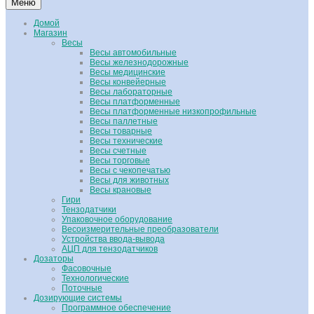
Меню
Домой
Магазин
Весы
Весы автомобильные
Весы железнодорожные
Весы медицинские
Весы конвейерные
Весы лабораторные
Весы платформенные
Весы платформенные низкопрофильные
Весы паллетные
Весы товарные
Весы технические
Весы счетные
Весы торговые
Весы с чекопечатью
Весы для животных
Весы крановые
Гири
Тензодатчики
Упаковочное оборудование
Весоизмерительные преобразователи
Устройства ввода-вывода
АЦП для тензодатчиков
Дозаторы
Фасовочные
Технологические
Поточные
Дозирующие системы
Программное обеспечение