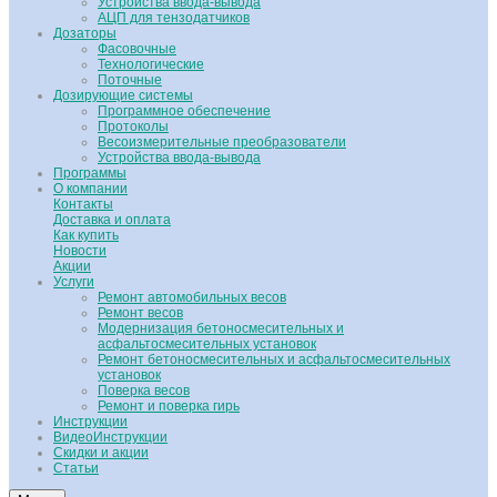
Устройства ввода-вывода
АЦП для тензодатчиков
Дозаторы
Фасовочные
Технологические
Поточные
Дозирующие системы
Программное обеспечение
Протоколы
Весоизмерительные преобразователи
Устройства ввода-вывода
Программы
О компании
Контакты
Доставка и оплата
Как купить
Новости
Акции
Услуги
Ремонт автомобильных весов
Ремонт весов
Модернизация бетоносмесительных и
асфальтосмесительных установок
Ремонт бетоносмесительных и асфальтосмесительных
установок
Поверка весов
Ремонт и поверка гирь
Инструкции
ВидеоИнструкции
Скидки и акции
Статьи