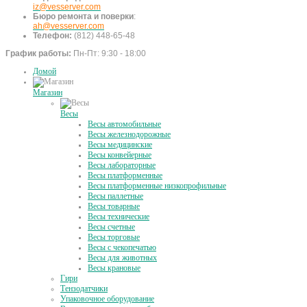
iz@vesserver.com
Бюро ремонта и поверки
:
ah@vesserver.com
Телефон:
(812) 448-65-48
График работы:
Пн-Пт: 9:30 - 18:00
Домой
Магазин
Весы
Весы автомобильные
Весы железнодорожные
Весы медицинские
Весы конвейерные
Весы лабораторные
Весы платформенные
Весы платформенные низкопрофильные
Весы паллетные
Весы товарные
Весы технические
Весы счетные
Весы торговые
Весы с чекопечатью
Весы для животных
Весы крановые
Гири
Тензодатчики
Упаковочное оборудование