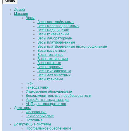
Меню
Домой
Магазин
Весы
Весы автомобильные
Весы железнодорожные
Весы медицинские
Весы конвейерные
Весы лабораторные
Весы платформенные
Весы платформенные низкопрофильные
Весы паллетные
Весы товарные
Весы технические
Весы счетные
Весы торговые
Весы с чекопечатью
Весы для животных
Весы крановые
Гири
Тензодатчики
Упаковочное оборудование
Весоизмерительные преобразователи
Устройства ввода-вывода
АЦП для тензодатчиков
Дозаторы
Фасовочные
Технологические
Поточные
Дозирующие системы
Программное обеспечение