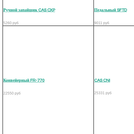
Ручной запайщик CAS CXP
Педальный SFTD
5260
руб
9011
руб
Конвейерный FR-770
CAS CNI
25331
руб
22550
руб