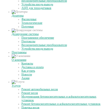
Весоизмерительные преобразователи
Устройства ввода-вывода
АЦП для тензодатчиков
Дозаторы
Фасовочные
Технологические
Поточные
Дозирующие системы
Программное обеспечение
Протоколы
Весоизмерительные преобразователи
Устройства ввода-вывода
Программы
О компании
Контакты
Доставка и оплата
Как купить
Новости
Акции
Услуги
Ремонт автомобильных весов
Ремонт весов
Модернизация бетоносмесительных и асфальтосмесительных
установок
Ремонт бетоносмесительных и асфальтосмесительных установок
Поверка весов