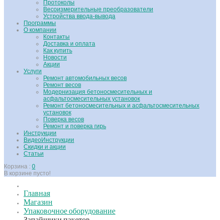
Протоколы
Весоизмерительные преобразователи
Устройства ввода-вывода
Программы
О компании
Контакты
Доставка и оплата
Как купить
Новости
Акции
Услуги
Ремонт автомобильных весов
Ремонт весов
Модернизация бетоносмесительных и
асфальтосмесительных установок
Ремонт бетоносмесительных и асфальтосмесительных
установок
Поверка весов
Ремонт и поверка гирь
Инструкции
ВидеоИнструкции
Скидки и акции
Статьи
Корзина :
0
В корзине пусто!
Главная
Магазин
Упаковочное оборудование