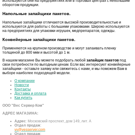
используются они на предприятиях или в торговых центрах с небольшим
оборотом продукции.
Напольные запайщики пакетов.
Напольные запайщики отличаются высокой производительностью и
используются для работы с большими упаковками. Широко используются
на предприятиях для упаковки игрушек, медпрепаратов, одежды.
Конвейерные запайщики пакетов.
Применяются на крупном производстве и могут запаивать пленку
толщиной до 800 мкм и высотой до 1 м.
В нашем магазине Вы можете подобрать любой
запайщик пакетов
под
свои потребности по выгодным ценам. Если вас интересуют конвейерные
запайщики - оставьте заявку или свяжитесь с нами, и мы поможем Вам в
выборе наиболее подходящей модели.
О компании
Новости
Контакты
Доставка и оплата
Как купить
ООО "Вес Сервер Ком"
АДРЕС МАГАЗИНА:
Адрес
:
Московский проспект, дом 149, лит. А
Отдел продаж
:
vv@vesserver.com
Отдел продаж
: