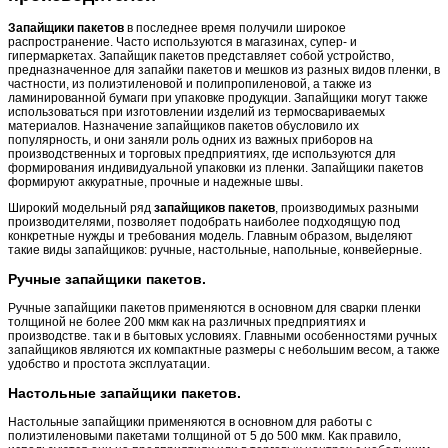
Запайщики пакетов
в последнее время получили широкое
распространение. Часто используются в магазинах, супер- и
гипермаркетах. Запайщик пакетов представляет собой устройство,
предназначенное для запайки пакетов и мешков из разных видов пленки, в
частности, из полиэтиленовой и полипропиленовой, а также из
ламинированной бумаги при упаковке продукции. Запайщики могут также
использоваться при изготовлении изделий из термосвариваемых
материалов. Назначение запайщиков пакетов обусловило их
популярность, и они заняли роль одних из важных приборов на
производственных и торговых предприятиях, где используются для
формирования индивидуальной упаковки из пленки. Запайщики пакетов
формируют аккуратные, прочные и надежные швы.
Широкий модельный ряд
запайщиков пакетов
, производимых разными
производителями, позволяет подобрать наиболее подходящую под
конкретные нужды и требования модель. Главным образом, выделяют
такие виды запайщиков: ручные, настольные, напольные, конвейерные.
Ручные запайщики пакетов.
Ручные запайщики пакетов применяются в основном для сварки пленки
толщиной не более 200 мкм как на различных предприятиях и
производстве. так и в бытовых условиях. Главными особенностями ручных
запайщиков являются их компактные размеры с небольшим весом, а также
удобство и простота эксплуатации.
Настольные запайщики пакетов.
Настольные запайщики применяются в основном для работы с
полиэтиленовыми пакетами толщиной от 5 до 500 мкм. Как правило,