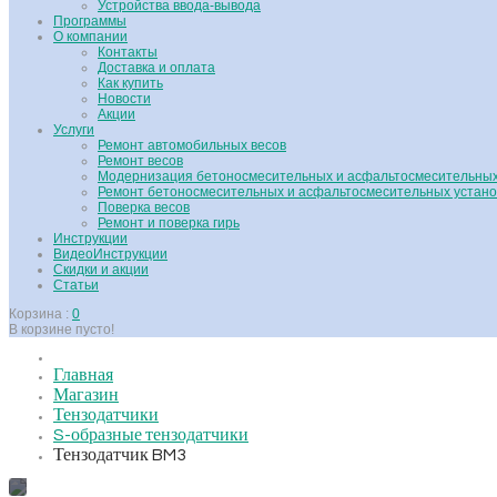
Устройства ввода-вывода
Программы
О компании
Контакты
Доставка и оплата
Как купить
Новости
Акции
Услуги
Ремонт автомобильных весов
Ремонт весов
Модернизация бетоносмесительных и асфальтосмесительных
Ремонт бетоносмесительных и асфальтосмесительных устано
Поверка весов
Ремонт и поверка гирь
Инструкции
ВидеоИнструкции
Скидки и акции
Статьи
Корзина :
0
В корзине пусто!
Главная
Магазин
Тензодатчики
S-образные тензодатчики
Тензодатчик BM3