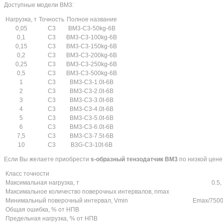
Доступные модели BM3:
Нагрузка, т
Точность
Полное название
0,05
C3
BM3-C3-50kg-6B
0,1
C3
BM3-C3-100kg-6B
0,15
C3
BM3-C3-150kg-6B
0,2
C3
BM3-C3-200kg-6B
0,25
C3
BM3-C3-250kg-6B
0,5
C3
BM3-C3-500kg-6B
1
C3
BM3-C3-1.0t-6B
2
C3
BM3-C3-2.0t-6B
3
C3
BM3-C3-3.0t-6B
4
C3
BM3-C3-4.0t-6B
5
C3
BM3-C3-5.0t-6B
6
C3
BM3-C3-6.0t-6B
7,5
C3
BM3-C3-7.5t-6B
10
C3
B3G-C3-10t-6B
Если Вы желаете приобрести
s-образный тензодатчик BM3
по низкой цене
Класс точности
Максимальная нагрузка, т
0.5, 
Максимальное количество поверочных интервалов, nmax
Минимальный поверочный интервал, Vmin
Emax/750
Общая ошибка, % от НПВ
Предельная нагрузка, % от НПВ