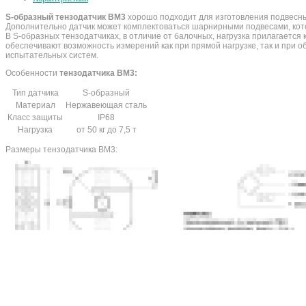
S-образный тензодатчик BM3
хорошо подходит для изготовления подвесных
Дополнительно датчик может комплектоваться шарнирными подвесами, кото
В S-образных тензодатчиках, в отличие от балочных, нагрузка прилагается к
обеспечивают возможность измерений как при прямой нагрузке, так и при 
испытательных систем.
Особенности
тензодатчика BM3:
Тип датчика
S-образный
Материал
Нержавеющая сталь
Класс защиты
IP68
Нагрузка
от 50 кг до 7,5 т
Размеры тензодатчика BM3: