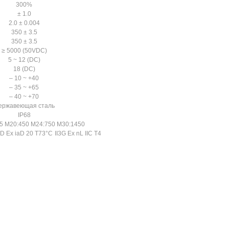
300%
± 1.0
2.0 ± 0.004
350 ± 3.5
350 ± 3.5
≥ 5000 (50VDC)
5 ~ 12 (DC)
18 (DC)
– 10 ~ +40
– 35 ~ +65
– 40 ~ +70
ержавеющая сталь
IP68
5 M20:450 M24:750 M30:1450
1D Ex iaD 20 T73°С
II3G Ex nL IIC T4