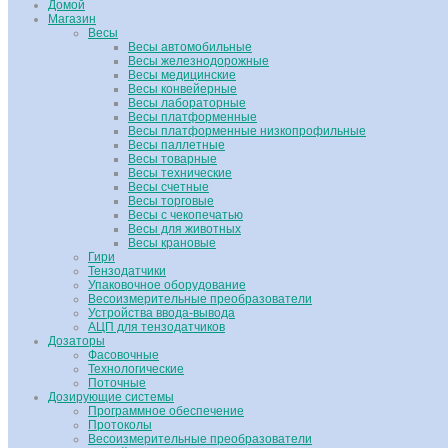
Домой
Магазин
Весы
Весы автомобильные
Весы железнодорожные
Весы медицинские
Весы конвейерные
Весы лабораторные
Весы платформенные
Весы платформенные низкопрофильные
Весы паллетные
Весы товарные
Весы технические
Весы счетные
Весы торговые
Весы с чекопечатью
Весы для животных
Весы крановые
Гири
Тензодатчики
Упаковочное оборудование
Весоизмерительные преобразователи
Устройства ввода-вывода
АЦП для тензодатчиков
Дозаторы
Фасовочные
Технологические
Поточные
Дозирующие системы
Программное обеспечение
Протоколы
Весоизмерительные преобразователи