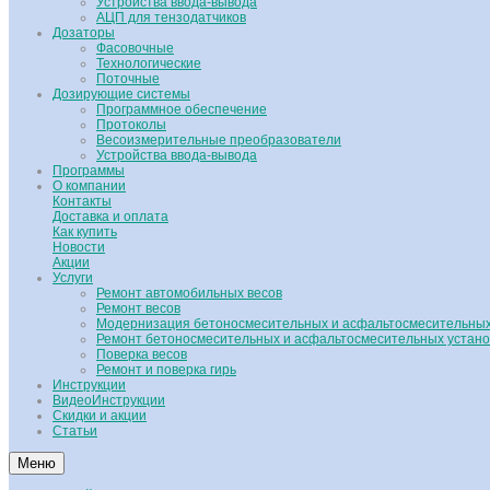
Устройства ввода-вывода
АЦП для тензодатчиков
Дозаторы
Фасовочные
Технологические
Поточные
Дозирующие системы
Программное обеспечение
Протоколы
Весоизмерительные преобразователи
Устройства ввода-вывода
Программы
О компании
Контакты
Доставка и оплата
Как купить
Новости
Акции
Услуги
Ремонт автомобильных весов
Ремонт весов
Модернизация бетоносмесительных и асфальтосмесительных
Ремонт бетоносмесительных и асфальтосмесительных устано
Поверка весов
Ремонт и поверка гирь
Инструкции
ВидеоИнструкции
Скидки и акции
Статьи
Меню