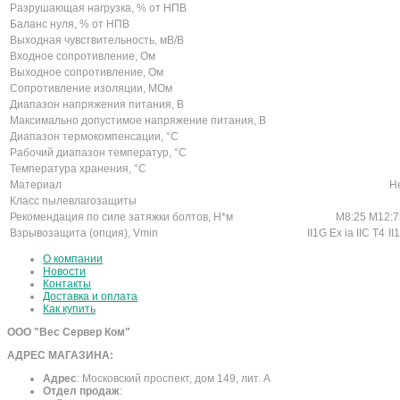
Разрушающая нагрузка, % от НПВ
Баланс нуля, % от НПВ
Выходная чувствительность, мВ/В
Входное сопротивление, Ом
Выходное сопротивление, Ом
Сопротивление изоляции, МОм
Диапазон напряжения питания, В
Максимально допустимое напряжение питания, В
Диапазон термокомпенсации, °С
Рабочий диапазон температур, °С
Температура хранения, °С
Материал
Н
Класс пылевлагозащиты
Рекомендация по силе затяжки болтов, Н*м
M8:25 M12:7
Взрывозащита (опция), Vmin
II1G Ex ia IIC T4
II
О компании
Новости
Контакты
Доставка и оплата
Как купить
ООО "Вес Сервер Ком"
АДРЕС МАГАЗИНА:
Адрес
:
Московский проспект, дом 149, лит. А
Отдел продаж
: