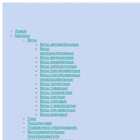
Домой
Магазин
Весы
Весы автомобильные
Весы
железнодорожные
Весы медицинские
Весы конвейерные
Весы лабораторные
Весы платформенные
Весы платформенные
низкопрофильные
Весы паллетные
Весы товарные
Весы технические
Весы счетные
Весы торговые
Весы с чекопечатью
Весы для животных
Весы крановые
Гири
Тензодатчики
Упаковочное оборудование
Весоизмерительные
преобразователи