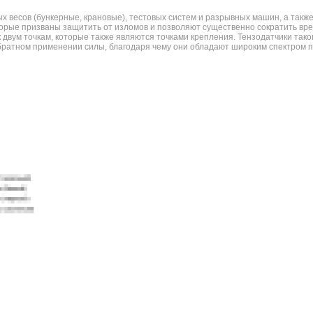
 весов (бункерные, крановые), тестовых систем и разрывных машин, а такж
рые призваны защитить от изломов и позволяют существенно сократить врем
 двум точкам, которые также являются точками крепления. Тензодатчики таког
обратном применении силы, благодаря чему они обладают широким спектром п