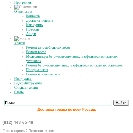
Программы
О компании
Контакты
Доставка и оплата
Как купить
Новости
Акции
Услуги
Ремонт автомобильных весов
Ремонт весов
Модернизация бетоносмесительных и асфальтосмесительных
установок
Ремонт бетоносмесительных и асфальтосмесительных установок
Поверка весов
Ремонт и поверка гирь
Инструкции
ВидеоИнструкции
Скидки и акции
Статьи
Доставка товара по всей России.
(812) 448-65-48
Есть вопросы? Позвоните нам!