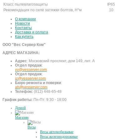
Класс пылевлагозащиты
IP65
Рекомендация по силе затяжки болтов, Н*м
10
О компании
Новости
Контакты
Доставка и оплата
Как купить
ООО "Вес Сервер Ком"
АДРЕС МАГАЗИНА:
Адрес
:
Московский проспект, дом 149, лит. А
Отдел продаж
:
vv@vesserver.com
Отдел продаж
:
iz@vesserver.com
Бюро ремонта и поверки
:
ah@vesserver.com
Телефон:
(812) 448-65-48
График работы:
Пн-Пт: 9:30 - 18:00
Домой
Магазин
Весы
Весы автомобильные
Весы железнодорожные