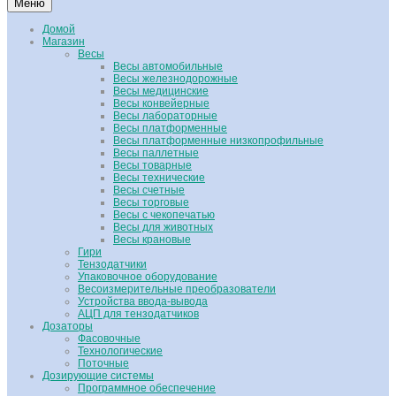
Меню
Домой
Магазин
Весы
Весы автомобильные
Весы железнодорожные
Весы медицинские
Весы конвейерные
Весы лабораторные
Весы платформенные
Весы платформенные низкопрофильные
Весы паллетные
Весы товарные
Весы технические
Весы счетные
Весы торговые
Весы с чекопечатью
Весы для животных
Весы крановые
Гири
Тензодатчики
Упаковочное оборудование
Весоизмерительные преобразователи
Устройства ввода-вывода
АЦП для тензодатчиков
Дозаторы
Фасовочные
Технологические
Поточные
Дозирующие системы
Программное обеспечение