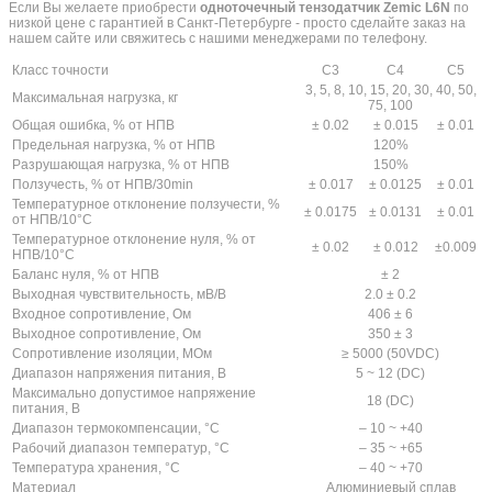
Если Вы желаете приобрести
одноточечный тензодатчик Zemic L6N
по
низкой цене с гарантией в Санкт-Петербурге - просто сделайте заказ на
нашем сайте или свяжитесь с нашими менеджерами по телефону.
Класс точности
C3
C4
C5
3, 5, 8, 10, 15, 20, 30, 40, 50,
Максимальная нагрузка, кг
75, 100
Общая ошибка, % от НПВ
± 0.02
± 0.015
± 0.01
Предельная нагрузка, % от НПВ
120%
Разрушающая нагрузка, % от НПВ
150%
Ползучесть, % от НПВ/30min
± 0.017
± 0.0125
± 0.01
Температурное отклонение ползучести, %
± 0.0175
± 0.0131
± 0.01
от НПВ/10°С
Температурное отклонение нуля, % от
± 0.02
± 0.012
±0.009
НПВ/10°С
Баланс нуля, % от НПВ
± 2
Выходная чувствительность, мВ/В
2.0 ± 0.2
Входное сопротивление, Ом
406 ± 6
Выходное сопротивление, Ом
350 ± 3
Сопротивление изоляции, МОм
≥ 5000 (50VDC)
Диапазон напряжения питания, В
5 ~ 12 (DC)
Максимально допустимое напряжение
18 (DC)
питания, В
Диапазон термокомпенсации, °С
– 10 ~ +40
Рабочий диапазон температур, °С
– 35 ~ +65
Температура хранения, °С
– 40 ~ +70
Материал
Алюминиевый сплав