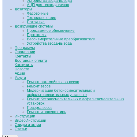
Устройства ввода-вывода
АЦП для тензодатчиков
Дозаторы
Фасовочные
Технологические
Поточные
Дозирующие системы
Программное обеспечение
Протоколы
Весоизмерительные преобразователи
Устройства ввода-вывода
Программы
О компании
Контакты
Доставка и оплата
Как купить
Новости
Акции
Услуги
Ремонт автомобильных весов
Ремонт весов
Модернизация бетоносмесительных и
асфальтосмесительных установок
Ремонт бетоносмесительных и асфальтосмесительных
установок
Поверка весов
Ремонт и поверка гирь
Инструкции
ВидеоИнструкции
Скидки и акции
Статьи