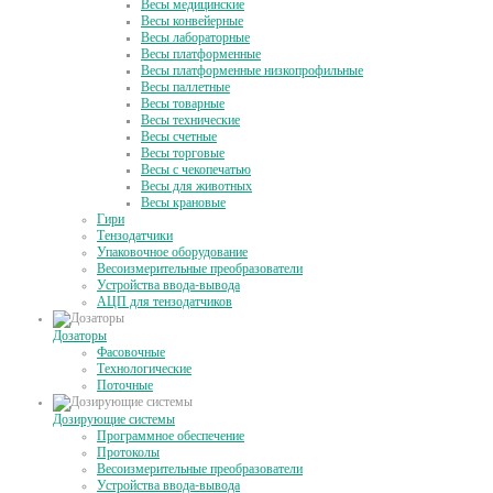
Весы медицинские
Весы конвейерные
Весы лабораторные
Весы платформенные
Весы платформенные низкопрофильные
Весы паллетные
Весы товарные
Весы технические
Весы счетные
Весы торговые
Весы с чекопечатью
Весы для животных
Весы крановые
Гири
Тензодатчики
Упаковочное оборудование
Весоизмерительные преобразователи
Устройства ввода-вывода
АЦП для тензодатчиков
Дозаторы
Фасовочные
Технологические
Поточные
Дозирующие системы
Программное обеспечение
Протоколы
Весоизмерительные преобразователи
Устройства ввода-вывода