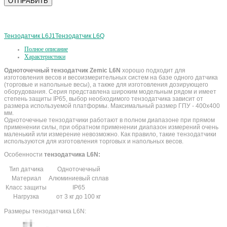
Тензодатчик L6J1
Тензодатчик L6Q
Полное описание
Характеристики
Одноточечный тензодатчик Zemic L6N
хорошо подходит для
изготовления весов и весоизмерительных систем на базе одного датчика
(торговые и напольные весы), а также для изготовления дозирующего
оборудования. Серия представлена широким модельным рядом и имеет
степень защиты IP65, выбор необходимого тензодатчика зависит от
размера используемой платформы. Максимальный размер ГПУ - 400х400
мм.
Одноточечные тензодатчики работают в полном диапазоне при прямом
применении силы, при обратном применении диапазон измерений очень
маленький или измерение невозможно. Как правило, такие тензодатчики
используются для изготовления торговых и напольных весов.
Особенности
тензодатчика L6N:
Тип датчика
Одноточечный
Материал
Алюминиевый сплав
Класс защиты
IP65
Нагрузка
от 3 кг до 100 кг
Размеры тензодатчика L6N: