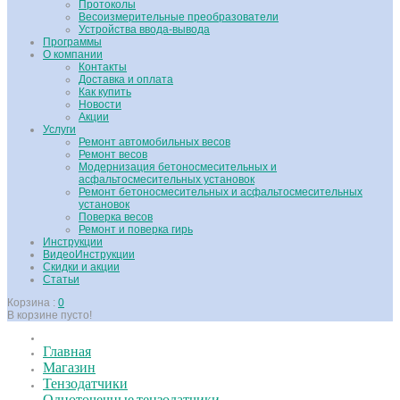
Протоколы
Весоизмерительные преобразователи
Устройства ввода-вывода
Программы
О компании
Контакты
Доставка и оплата
Как купить
Новости
Акции
Услуги
Ремонт автомобильных весов
Ремонт весов
Модернизация бетоносмесительных и
асфальтосмесительных установок
Ремонт бетоносмесительных и асфальтосмесительных
установок
Поверка весов
Ремонт и поверка гирь
Инструкции
ВидеоИнструкции
Скидки и акции
Статьи
Корзина :
0
В корзине пусто!
Главная
Магазин
Тензодатчики