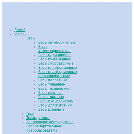
Домой
Магазин
Весы
Весы автомобильные
Весы
железнодорожные
Весы медицинские
Весы конвейерные
Весы лабораторные
Весы платформенные
Весы платформенные
низкопрофильные
Весы паллетные
Весы товарные
Весы технические
Весы счетные
Весы торговые
Весы с чекопечатью
Весы для животных
Весы крановые
Гири
Тензодатчики
Упаковочное оборудование
Весоизмерительные
преобразователи