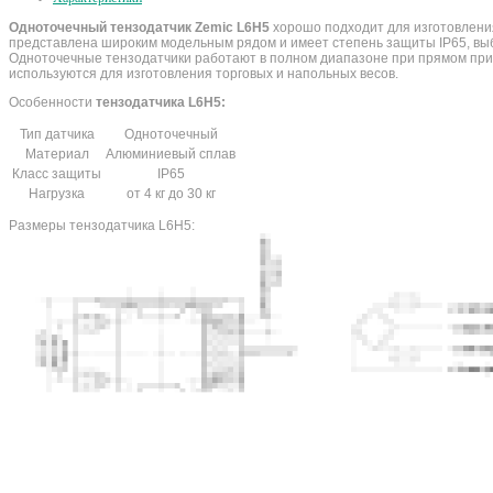
Одноточечный тензодатчик Zemic L6H5
хорошо подходит для изготовления
представлена широким модельным рядом и имеет степень защиты IP65, вы
Одноточечные тензодатчики работают в полном диапазоне при прямом при
используются для изготовления торговых и напольных весов.
Особенности
тензодатчика L6H5:
Тип датчика
Одноточечный
Материал
Алюминиевый сплав
Класс защиты
IP65
Нагрузка
от 4 кг до 30 кг
Размеры тензодатчика L6H5: