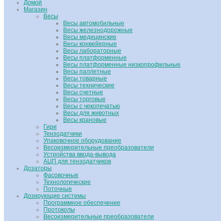
Домой
Магазин
Весы
Весы автомобильные
Весы железнодорожные
Весы медицинские
Весы конвейерные
Весы лабораторные
Весы платформенные
Весы платформенные низкопрофильные
Весы паллетные
Весы товарные
Весы технические
Весы счетные
Весы торговые
Весы с чекопечатью
Весы для животных
Весы крановые
Гири
Тензодатчики
Упаковочное оборудование
Весоизмерительные преобразователи
Устройства ввода-вывода
АЦП для тензодатчиков
Дозаторы
Фасовочные
Технологические
Поточные
Дозирующие системы
Программное обеспечение
Протоколы
Весоизмерительные преобразователи