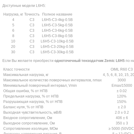
Доступные модели L6H5:
Нагрузка, кг
Точность
Полное название
4
C3
L6H5-C3-4kg-0.5B
5
C3
L6H5-C3-5kg-0.5B
6
C3
L6H5-C3-6kg-0.5B
8
C3
L6H5-C3-8kg-0.5B
10
C3
L6H5-C3-10kg-0.5B
20
C3
L6H5-C3-20kg-0.5B
30
C3
L6H5-C3-30kg-0.5B
Если Вы желаете приобрести
одноточечный тензодатчик Zemic L6H5
по н
Класс точности
OIML R60 C3
Максимальная нагрузка, кг
4, 5, 6, 8, 10, 15, 2
Максимальное количество поверочных интервалов, nmax
3000
Минимальный поверочный интервал, Vmin
Emax/15000
Общая ошибка, % от НПВ
± 0.02
Предельная нагрузка, % от НПВ
120%
Разрушающая нагрузка, % от НПВ
150%
Баланс нуля, % от НПВ
± 2.0
Выходная чувствительность, мВ/В
2.0 ± 0.2
Входное сопротивление, Ом
406 ± 6
Выходное сопротивление, Ом
350 ± 3
Сопротивление изоляции, МОм
≥ 5000 (50VDC