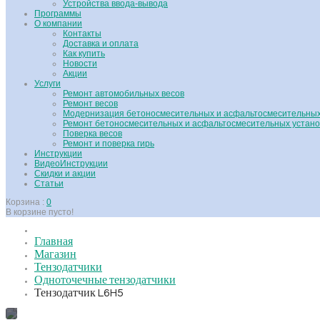
Устройства ввода-вывода
Программы
О компании
Контакты
Доставка и оплата
Как купить
Новости
Акции
Услуги
Ремонт автомобильных весов
Ремонт весов
Модернизация бетоносмесительных и асфальтосмесительных
Ремонт бетоносмесительных и асфальтосмесительных устано
Поверка весов
Ремонт и поверка гирь
Инструкции
ВидеоИнструкции
Скидки и акции
Статьи
Корзина :
0
В корзине пусто!
Главная
Магазин
Тензодатчики
Одноточечные тензодатчики
Тензодатчик L6H5