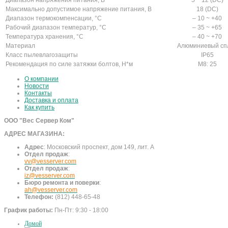
Диапазон напряжения питания, В
5 ~ 12 (DC)
Максимально допустимое напряжение питания, В
18 (DC)
Диапазон термокомпенсации, °С
– 10 ~ +40
Рабочий диапазон температур, °С
– 35 ~ +65
Температура хранения, °С
– 40 ~ +70
Материал
Алюминиевый сп
Класс пылевлагозащиты
IP65
Рекомендация по силе затяжки болтов, Н*м
M8: 25
О компании
Новости
Контакты
Доставка и оплата
Как купить
ООО "Вес Сервер Ком"
АДРЕС МАГАЗИНА:
Адрес
:
Московский проспект, дом 149, лит. А
Отдел продаж
:
vv@vesserver.com
Отдел продаж
:
iz@vesserver.com
Бюро ремонта и поверки
:
ah@vesserver.com
Телефон:
(812) 448-65-48
График работы:
Пн-Пт: 9:30 - 18:00
Домой