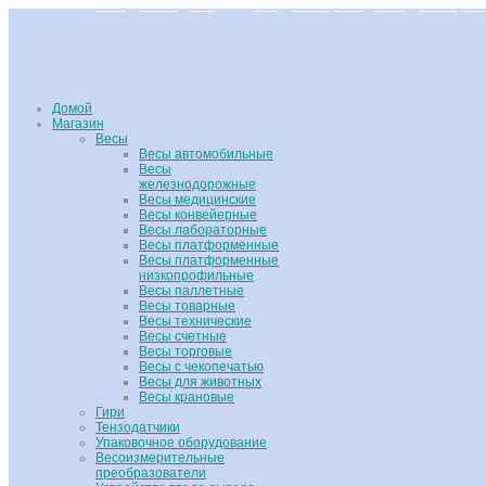
Домой
Магазин
Весы
Весы автомобильные
Весы
железнодорожные
Весы медицинские
Весы конвейерные
Весы лабораторные
Весы платформенные
Весы платформенные
низкопрофильные
Весы паллетные
Весы товарные
Весы технические
Весы счетные
Весы торговые
Весы с чекопечатью
Весы для животных
Весы крановые
Гири
Тензодатчики
Упаковочное оборудование
Весоизмерительные
преобразователи