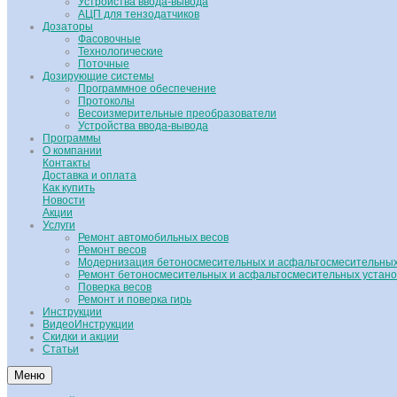
Устройства ввода-вывода
АЦП для тензодатчиков
Дозаторы
Фасовочные
Технологические
Поточные
Дозирующие системы
Программное обеспечение
Протоколы
Весоизмерительные преобразователи
Устройства ввода-вывода
Программы
О компании
Контакты
Доставка и оплата
Как купить
Новости
Акции
Услуги
Ремонт автомобильных весов
Ремонт весов
Модернизация бетоносмесительных и асфальтосмесительных
Ремонт бетоносмесительных и асфальтосмесительных устано
Поверка весов
Ремонт и поверка гирь
Инструкции
ВидеоИнструкции
Скидки и акции
Статьи
Меню