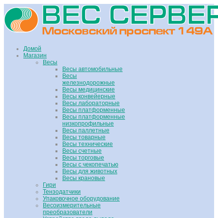
Домой
Магазин
Весы
Весы автомобильные
Весы
железнодорожные
Весы медицинские
Весы конвейерные
Весы лабораторные
Весы платформенные
Весы платформенные
низкопрофильные
Весы паллетные
Весы товарные
Весы технические
Весы счетные
Весы торговые
Весы с чекопечатью
Весы для животных
Весы крановые
Гири
Тензодатчики
Упаковочное оборудование
Весоизмерительные
преобразователи