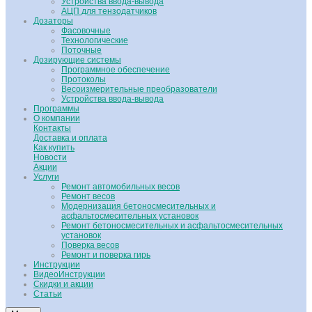
Устройства ввода-вывода
АЦП для тензодатчиков
Дозаторы
Фасовочные
Технологические
Поточные
Дозирующие системы
Программное обеспечение
Протоколы
Весоизмерительные преобразователи
Устройства ввода-вывода
Программы
О компании
Контакты
Доставка и оплата
Как купить
Новости
Акции
Услуги
Ремонт автомобильных весов
Ремонт весов
Модернизация бетоносмесительных и
асфальтосмесительных установок
Ремонт бетоносмесительных и асфальтосмесительных
установок
Поверка весов
Ремонт и поверка гирь
Инструкции
ВидеоИнструкции
Скидки и акции
Статьи