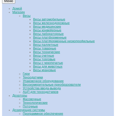
Меню
Домой
Магазин
Весы
Весы автомобильные
Весы железнодорожные
Весы медицинские
Весы конвейерные
Весы лабораторные
Весы платформенные
Весы платформенные низкопрофильные
Весы паллетные
Весы товарные
Весы технические
Весы счетные
Весы торговые
Весы с чекопечатью
Весы для животных
Весы крановые
Гири
Тензодатчики
Упаковочное оборудование
Весоизмерительные преобразователи
Устройства ввода-вывода
АЦП для тензодатчиков
Дозаторы
Фасовочные
Технологические
Поточные
Дозирующие системы
Программное обеспечение