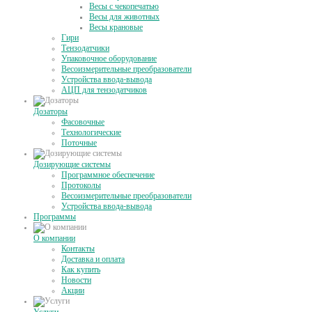
Весы с чекопечатью
Весы для животных
Весы крановые
Гири
Тензодатчики
Упаковочное оборудование
Весоизмерительные преобразователи
Устройства ввода-вывода
АЦП для тензодатчиков
Дозаторы
Фасовочные
Технологические
Поточные
Дозирующие системы
Программное обеспечение
Протоколы
Весоизмерительные преобразователи
Устройства ввода-вывода
Программы
О компании
Контакты
Доставка и оплата
Как купить
Новости
Акции