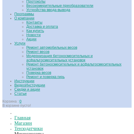
Протоколы
Весоизмерительные преобразователи
Устройства ввода-вывода
Программы
О компании
Контакты
Доставка и оплата
Как купить
Новости
Акции
Услуги
Ремонт автомобильных весов
Ремонт весов
Модернизация бетоносмесительных и
асфальтосмесительных установок
Ремонт бетоносмесительных и асфальтосмесительных
установок
Поверка весов
Ремонт и поверка гирь
Инструкции
ВидеоИнструкции
Скидки и акции
Статьи
Корзина :
0
В корзине пусто!
Главная
Магазин
Тензодатчики