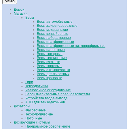
Меню
Домой
Магазин
Весы
Весы автомобильные
Весы железнодорожные
Весы медицинские
Весы конвейерные
Весы лабораторные
Весы платформенные
Весы платформенные низкопрофильные
Весы паллетные
Весы товарные
Весы технические
Весы счетные
Весы торговые
Весы с чекопечатью
Весы для животных
Весы крановые
Гири
Тензодатчики
Упаковочное оборудование
Весоизмерительные преобразователи
Устройства ввода-вывода
АЦП для тензодатчиков
Дозаторы
Фасовочные
Технологические
Поточные
Дозирующие системы
Программное обеспечение