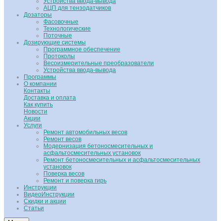
Устройства ввода-вывода
АЦП для тензодатчиков
Дозаторы
Фасовочные
Технологические
Поточные
Дозирующие системы
Программное обеспечение
Протоколы
Весоизмерительные преобразователи
Устройства ввода-вывода
Программы
О компании
Контакты
Доставка и оплата
Как купить
Новости
Акции
Услуги
Ремонт автомобильных весов
Ремонт весов
Модернизация бетоносмесительных и
асфальтосмесительных установок
Ремонт бетоносмесительных и асфальтосмесительных
установок
Поверка весов
Ремонт и поверка гирь
Инструкции
ВидеоИнструкции
Скидки и акции
Статьи