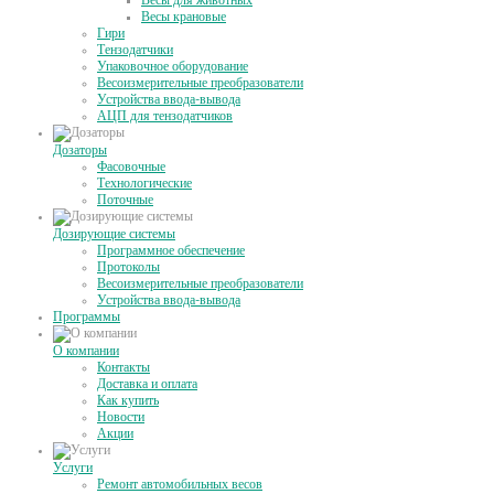
Весы для животных
Весы крановые
Гири
Тензодатчики
Упаковочное оборудование
Весоизмерительные преобразователи
Устройства ввода-вывода
АЦП для тензодатчиков
Дозаторы
Фасовочные
Технологические
Поточные
Дозирующие системы
Программное обеспечение
Протоколы
Весоизмерительные преобразователи
Устройства ввода-вывода
Программы
О компании
Контакты
Доставка и оплата
Как купить
Новости
Акции
Услуги
Ремонт автомобильных весов