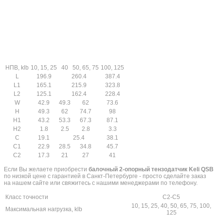
НПВ, klb
10, 15, 25
40
50, 65, 75
100, 125
L
196.9
260.4
387.4
L1
165.1
215.9
323.8
L2
125.1
162.4
228.4
W
42.9
49.3
62
73.6
H
49.3
62
74.7
98
H1
43.2
53.3
67.3
87.1
H2
1.8
2.5
2.8
3.3
C
19.1
25.4
38.1
C1
22.9
28.5
34.8
45.7
C2
17.3
21
27
41
Если Вы желаете приобрести
балочный 2-опорный тензодатчик Keli QSB
по низкой цене с гарантией в Санкт-Петербурге - просто сделайте заказ
на нашем сайте или свяжитесь с нашими менеджерами по телефону.
Класс точности
С2-С5
10, 15, 25, 40, 50, 65, 75, 100,
Максимальная нагрузка, klb
125