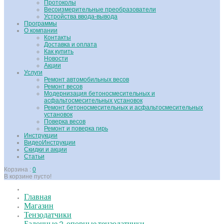
Протоколы
Весоизмерительные преобразователи
Устройства ввода-вывода
Программы
О компании
Контакты
Доставка и оплата
Как купить
Новости
Акции
Услуги
Ремонт автомобильных весов
Ремонт весов
Модернизация бетоносмесительных и
асфальтосмесительных установок
Ремонт бетоносмесительных и асфальтосмесительных
установок
Поверка весов
Ремонт и поверка гирь
Инструкции
ВидеоИнструкции
Скидки и акции
Статьи
Корзина :
0
В корзине пусто!
Главная
Магазин
Тензодатчики