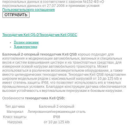
персональных данных в соответствии с законом №152-ФЗ «О
персональных данных» от 27.07.2006 и принимаю условия
Пользовательского соглашения
Тензодатчик Keli QS-D
Тензодатчик Keli QSEC
Полное описание
Характеристики
Балочный 2-опорный тензодатчик Keli QSB
хорошо подходит для
изготовления и модернизации автомобильных, вагонных и специальных
весов и систем взвешивания цистерн и на транспортных средствах, для
измерения осевой нагрузки автомобильного транспорта. Может
использоваться в различном весоизмерительном оборудовании, а также
вместо цилиндрических тензодатчиков. Тензодатчик Keli QSB представлен
широким модельным рядом с максимальной нагрузкой от 10 до 125 klb и
имеет степень защиты IP68, что позволяет использовать его в тяжелых
промышленных условиях. Благодаря конструкции датчика обеспечивается
высокая устойчивость к вертикальным перегрузкам и боковым нагрузкам.
Особенности
тензодатчика Keli QSB:
Тип датчика
Балочный 2-опорный
Материал
Легированная/нержавеющая сталь
Класс защиты
IP68
Нагрузка
от 10 до 125 klb