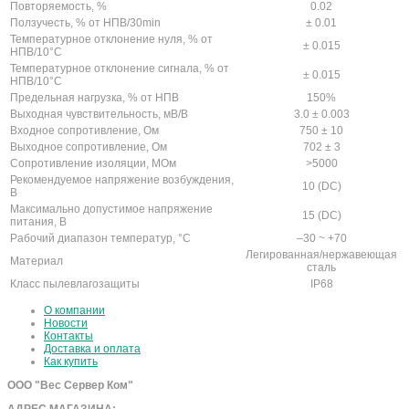
Повторяемость, %
0.02
Ползучесть, % от НПВ/30min
± 0.01
Температурное отклонение нуля, % от
± 0.015
НПВ/10°С
Температурное отклонение сигнала, % от
± 0.015
НПВ/10°С
Предельная нагрузка, % от НПВ
150%
Выходная чувствительность, мВ/В
3.0 ± 0.003
Входное сопротивление, Ом
750 ± 10
Выходное сопротивление, Ом
702 ± 3
Сопротивление изоляции, МОм
>5000
Рекомендуемое напряжение возбуждения,
10 (DC)
В
Максимально допустимое напряжение
15 (DC)
питания, В
Рабочий диапазон температур, °С
–30 ~ +70
Легированная/нержавеющая
Материал
сталь
Класс пылевлагозащиты
IP68
О компании
Новости
Контакты
Доставка и оплата
Как купить
ООО "Вес Сервер Ком"