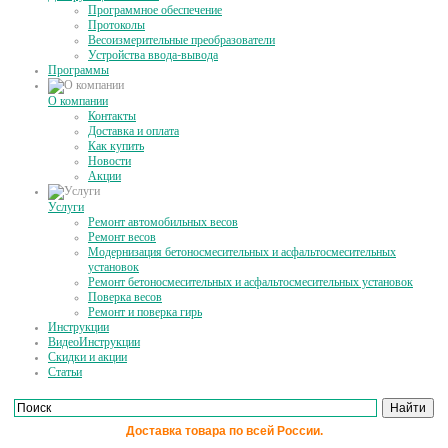
Программное обеспечение
Протоколы
Весоизмерительные преобразователи
Устройства ввода-вывода
Программы
О компании
Контакты
Доставка и оплата
Как купить
Новости
Акции
Услуги
Ремонт автомобильных весов
Ремонт весов
Модернизация бетоносмесительных и асфальтосмесительных
установок
Ремонт бетоносмесительных и асфальтосмесительных установок
Поверка весов
Ремонт и поверка гирь
Инструкции
ВидеоИнструкции
Скидки и акции
Статьи
Доставка товара по всей России.