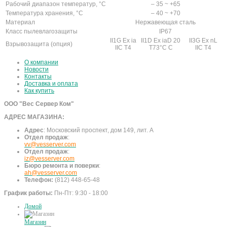
Рабочий диапазон температур, °С
– 35 ~ +65
Температура хранения, °С
– 40 ~ +70
Материал
Нержавеющая сталь
Класс пылевлагозащиты
IP67
II1G Ex ia
II1D Ex iaD 20
II3G Ex nL
Взрывозащита (опция)
IIC T4
T73°С C
IIC T4
О компании
Новости
Контакты
Доставка и оплата
Как купить
ООО "Вес Сервер Ком"
АДРЕС МАГАЗИНА:
Адрес
:
Московский проспект, дом 149, лит. А
Отдел продаж
:
vv@vesserver.com
Отдел продаж
:
iz@vesserver.com
Бюро ремонта и поверки
:
ah@vesserver.com
Телефон:
(812) 448-65-48
График работы:
Пн-Пт: 9:30 - 18:00
Домой
Магазин