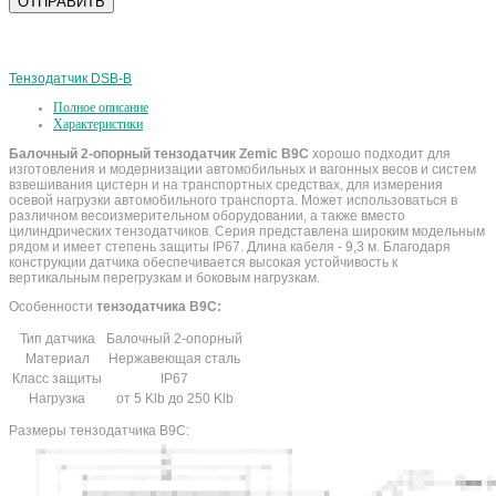
Тензодатчик DSB-B
Полное описание
Характеристики
Балочный 2-опорный тензодатчик Zemic B9C
хорошо подходит для
изготовления и модернизации автомобильных и вагонных весов и систем
взвешивания цистерн и на транспортных средствах, для измерения
осевой нагрузки автомобильного транспорта. Может использоваться в
различном весоизмерительном оборудовании, а также вместо
цилиндрических тензодатчиков. Серия представлена широким модельным
рядом и имеет степень защиты IP67. Длина кабеля - 9,3 м. Благодаря
конструкции датчика обеспечивается высокая устойчивость к
вертикальным перегрузкам и боковым нагрузкам.
Особенности
тензодатчика B9C:
Тип датчика
Балочный 2-опорный
Материал
Нержавеющая сталь
Класс защиты
IP67
Нагрузка
от 5 Klb до 250 Klb
Размеры тензодатчика B9C: