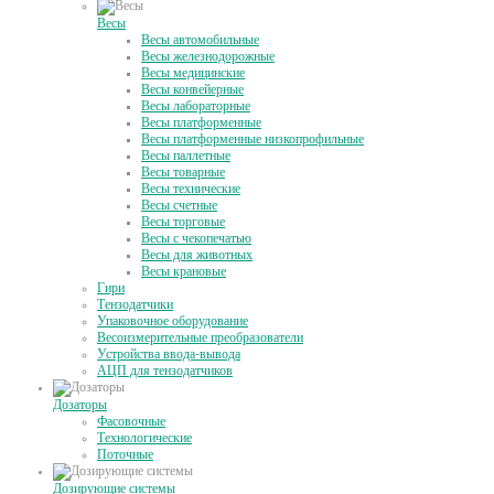
Весы
Весы автомобильные
Весы железнодорожные
Весы медицинские
Весы конвейерные
Весы лабораторные
Весы платформенные
Весы платформенные низкопрофильные
Весы паллетные
Весы товарные
Весы технические
Весы счетные
Весы торговые
Весы с чекопечатью
Весы для животных
Весы крановые
Гири
Тензодатчики
Упаковочное оборудование
Весоизмерительные преобразователи
Устройства ввода-вывода
АЦП для тензодатчиков
Дозаторы
Фасовочные
Технологические
Поточные
Дозирующие системы