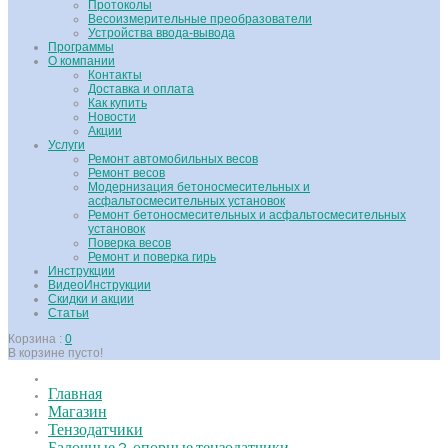
Протоколы
Весоизмерительные преобразователи
Устройства ввода-вывода
Программы
О компании
Контакты
Доставка и оплата
Как купить
Новости
Акции
Услуги
Ремонт автомобильных весов
Ремонт весов
Модернизация бетоносмесительных и
асфальтосмесительных установок
Ремонт бетоносмесительных и асфальтосмесительных
установок
Поверка весов
Ремонт и поверка гирь
Инструкции
ВидеоИнструкции
Скидки и акции
Статьи
Корзина :
0
В корзине пусто!
Главная
Магазин
Тензодатчики