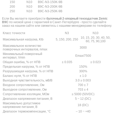
150
N10
B9C-N3-150K-9B
200
N10
B9C-N3-200K-9B
250
N10
B9C-N3-250K-9B
Если Вы желаете приобрести
балочный 2-опорный тензодатчик Zemic
B9C
по низкой цене с гарантией в Санкт-Петербурге - просто сделайте
заказ на нашем сайте или свяжитесь с нашими менеджерами по телефону.
Класс точности
N3
N10
10, 15, 20, 30, 40, 50,
Максимальная нагрузка, Klb
5, 150, 200, 250
60, 75, 90,100
Максимальное количество
3000
поверочных интервалов, nmax
Минимальный поверочный
Emax/7500
интервал, Vmin
Общая ошибка, % от НПВ
± 0.035
± 0.023
Предельная нагрузка, % от НПВ
150%
Разрушающая нагрузка, % от НПВ
300%
Баланс нуля, % от НПВ
± 1.0
Выходная чувствительность, мВ/В
3.0 ± 0.003
Входное сопротивление, Ом
700 ± 7
Выходное сопротивление, Ом
703 ± 4
Сопротивление изоляции, МОм
≥ 5000 (50VDC)
Диапазон напряжения питания, В
5 ~ 12 (DC)
Максимально допустимое
18 (DC)
напряжение питания, В
Диапазон термокомпенсации, °С
– 10 ~ +40