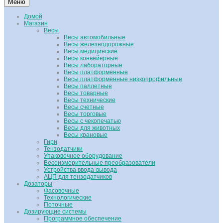
Меню
Домой
Магазин
Весы
Весы автомобильные
Весы железнодорожные
Весы медицинские
Весы конвейерные
Весы лабораторные
Весы платформенные
Весы платформенные низкопрофильные
Весы паллетные
Весы товарные
Весы технические
Весы счетные
Весы торговые
Весы с чекопечатью
Весы для животных
Весы крановые
Гири
Тензодатчики
Упаковочное оборудование
Весоизмерительные преобразователи
Устройства ввода-вывода
АЦП для тензодатчиков
Дозаторы
Фасовочные
Технологические
Поточные
Дозирующие системы
Программное обеспечение