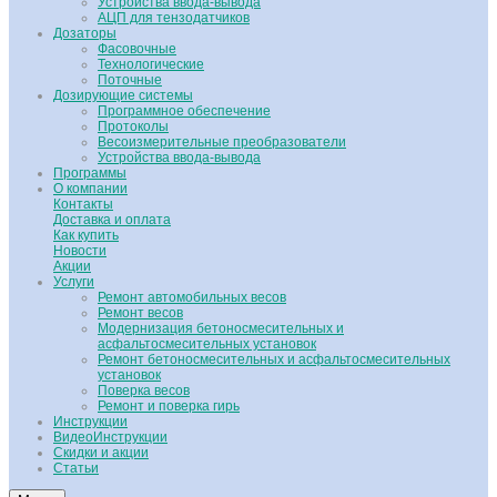
Устройства ввода-вывода
АЦП для тензодатчиков
Дозаторы
Фасовочные
Технологические
Поточные
Дозирующие системы
Программное обеспечение
Протоколы
Весоизмерительные преобразователи
Устройства ввода-вывода
Программы
О компании
Контакты
Доставка и оплата
Как купить
Новости
Акции
Услуги
Ремонт автомобильных весов
Ремонт весов
Модернизация бетоносмесительных и
асфальтосмесительных установок
Ремонт бетоносмесительных и асфальтосмесительных
установок
Поверка весов
Ремонт и поверка гирь
Инструкции
ВидеоИнструкции
Скидки и акции
Статьи