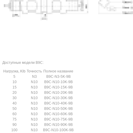
Доступные модели B9C:
Нагрузка, Klb
Точность
Полное название
5
N3
B9C-N3-5K-9B
10
N10
B9C-N10-10K-9B
15
N10
B9C-N10-15K-9B
20
N10
B9C-N10-20K-9B
30
N10
B9C-N10-30K-9B
40
N10
B9C-N10-40K-9B
50
N10
B9C-N10-50K-9B
60
N10
B9C-N10-60K-9B
75
N10
B9C-N10-75K-9B
90
N10
B9C-N10-90K-9B
100
N10
B9C-N10-100K-9B