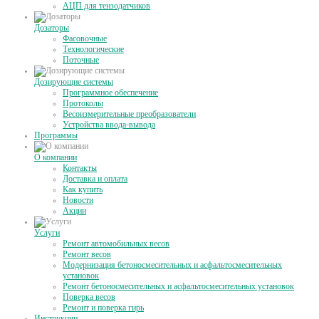
АЦП для тензодатчиков
Дозаторы
Фасовочные
Технологические
Поточные
Дозирующие системы
Программное обеспечение
Протоколы
Весоизмерительные преобразователи
Устройства ввода-вывода
Программы
О компании
Контакты
Доставка и оплата
Как купить
Новости
Акции
Услуги
Ремонт автомобильных весов
Ремонт весов
Модернизация бетоносмесительных и асфальтосмесительных
установок
Ремонт бетоносмесительных и асфальтосмесительных установок
Поверка весов
Ремонт и поверка гирь
Инструкции