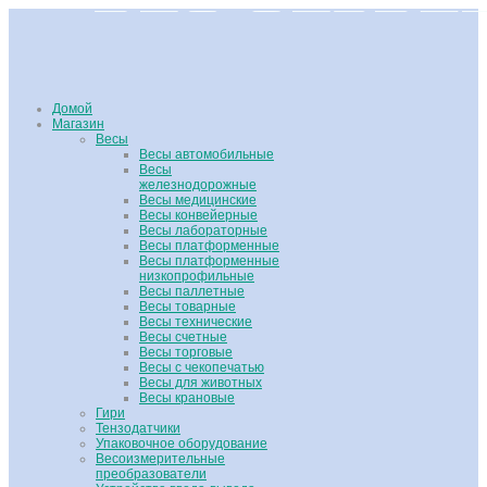
Домой
Магазин
Весы
Весы автомобильные
Весы
железнодорожные
Весы медицинские
Весы конвейерные
Весы лабораторные
Весы платформенные
Весы платформенные
низкопрофильные
Весы паллетные
Весы товарные
Весы технические
Весы счетные
Весы торговые
Весы с чекопечатью
Весы для животных
Весы крановые
Гири
Тензодатчики
Упаковочное оборудование
Весоизмерительные
преобразователи