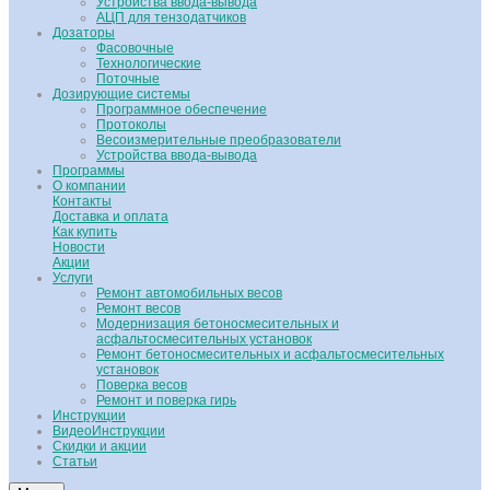
Устройства ввода-вывода
АЦП для тензодатчиков
Дозаторы
Фасовочные
Технологические
Поточные
Дозирующие системы
Программное обеспечение
Протоколы
Весоизмерительные преобразователи
Устройства ввода-вывода
Программы
О компании
Контакты
Доставка и оплата
Как купить
Новости
Акции
Услуги
Ремонт автомобильных весов
Ремонт весов
Модернизация бетоносмесительных и
асфальтосмесительных установок
Ремонт бетоносмесительных и асфальтосмесительных
установок
Поверка весов
Ремонт и поверка гирь
Инструкции
ВидеоИнструкции
Скидки и акции
Статьи