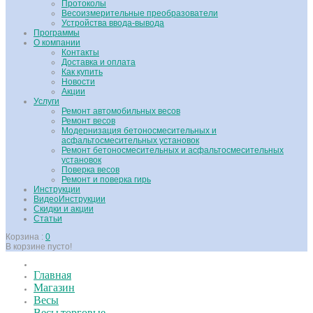
Протоколы
Весоизмерительные преобразователи
Устройства ввода-вывода
Программы
О компании
Контакты
Доставка и оплата
Как купить
Новости
Акции
Услуги
Ремонт автомобильных весов
Ремонт весов
Модернизация бетоносмесительных и
асфальтосмесительных установок
Ремонт бетоносмесительных и асфальтосмесительных
установок
Поверка весов
Ремонт и поверка гирь
Инструкции
ВидеоИнструкции
Скидки и акции
Статьи
Корзина :
0
В корзине пусто!
Главная
Магазин
Весы