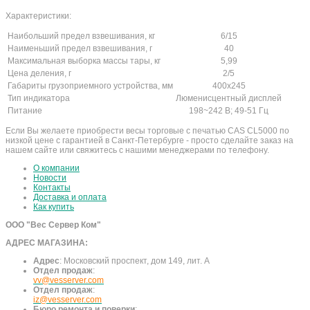
Характеристики:
Наибольший предел взвешивания, кг
6/15
Наименьший предел взвешивания, г
40
Максимальная выборка массы тары, кг
5,99
Цена деления, г
2/5
Габариты грузоприемного устройства, мм
400х245
Тип индикатора
Люменисцентный дисплей
Питание
198~242 В; 49-51 Гц
Если Вы желаете приобрести весы торговые с печатью CAS CL5000 по
низкой цене с гарантией в Санкт-Петербурге - просто сделайте заказ на
нашем сайте или свяжитесь с нашими менеджерами по телефону.
О компании
Новости
Контакты
Доставка и оплата
Как купить
ООО "Вес Сервер Ком"
АДРЕС МАГАЗИНА:
Адрес
:
Московский проспект, дом 149, лит. А
Отдел продаж
:
vv@vesserver.com
Отдел продаж
:
iz@vesserver.com
Бюро ремонта и поверки
: