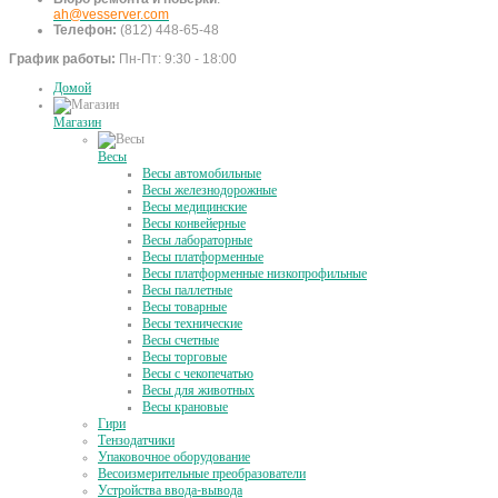
ah@vesserver.com
Телефон:
(812) 448-65-48
График работы:
Пн-Пт: 9:30 - 18:00
Домой
Магазин
Весы
Весы автомобильные
Весы железнодорожные
Весы медицинские
Весы конвейерные
Весы лабораторные
Весы платформенные
Весы платформенные низкопрофильные
Весы паллетные
Весы товарные
Весы технические
Весы счетные
Весы торговые
Весы с чекопечатью
Весы для животных
Весы крановые
Гири
Тензодатчики
Упаковочное оборудование
Весоизмерительные преобразователи
Устройства ввода-вывода