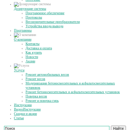
Дозирующие системы
Программное обеспечение
Протоколы
Весоизмерительные преобразователи
Устройства ввода-вывода
Программы
О компании
Контакты
Доставка и оплата
Как купить
Новости
Акции
Услуги
Ремонт автомобильных весов
Ремонт весов
Модернизация бетоносмесительных и асфальтосмесительных
установок
Ремонт бетоносмесительных и асфальтосмесительных установок
Поверка весов
Ремонт и поверка гирь
Инструкции
ВидеоИнструкции
Скидки и акции
Статьи