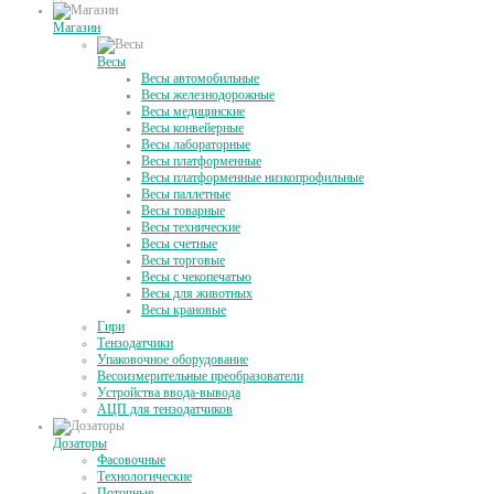
Магазин
Весы
Весы автомобильные
Весы железнодорожные
Весы медицинские
Весы конвейерные
Весы лабораторные
Весы платформенные
Весы платформенные низкопрофильные
Весы паллетные
Весы товарные
Весы технические
Весы счетные
Весы торговые
Весы с чекопечатью
Весы для животных
Весы крановые
Гири
Тензодатчики
Упаковочное оборудование
Весоизмерительные преобразователи
Устройства ввода-вывода
АЦП для тензодатчиков
Дозаторы
Фасовочные
Технологические
Поточные