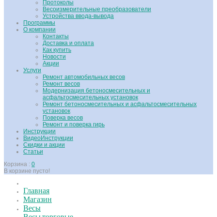
Протоколы
Весоизмерительные преобразователи
Устройства ввода-вывода
Программы
О компании
Контакты
Доставка и оплата
Как купить
Новости
Акции
Услуги
Ремонт автомобильных весов
Ремонт весов
Модернизация бетоносмесительных и
асфальтосмесительных установок
Ремонт бетоносмесительных и асфальтосмесительных
установок
Поверка весов
Ремонт и поверка гирь
Инструкции
ВидеоИнструкции
Скидки и акции
Статьи
Корзина :
0
В корзине пусто!
Главная
Магазин
Весы