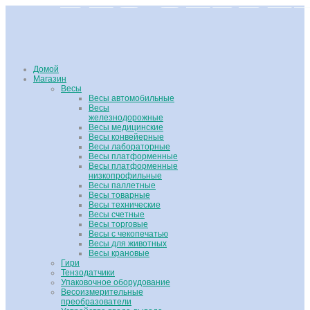
Домой
Магазин
Весы
Весы автомобильные
Весы
железнодорожные
Весы медицинские
Весы конвейерные
Весы лабораторные
Весы платформенные
Весы платформенные
низкопрофильные
Весы паллетные
Весы товарные
Весы технические
Весы счетные
Весы торговые
Весы с чекопечатью
Весы для животных
Весы крановые
Гири
Тензодатчики
Упаковочное оборудование
Весоизмерительные
преобразователи