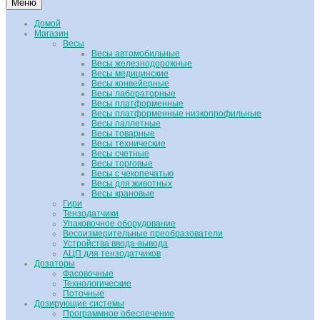
Меню
Домой
Магазин
Весы
Весы автомобильные
Весы железнодорожные
Весы медицинские
Весы конвейерные
Весы лабораторные
Весы платформенные
Весы платформенные низкопрофильные
Весы паллетные
Весы товарные
Весы технические
Весы счетные
Весы торговые
Весы с чекопечатью
Весы для животных
Весы крановые
Гири
Тензодатчики
Упаковочное оборудование
Весоизмерительные преобразователи
Устройства ввода-вывода
АЦП для тензодатчиков
Дозаторы
Фасовочные
Технологические
Поточные
Дозирующие системы
Программное обеспечение