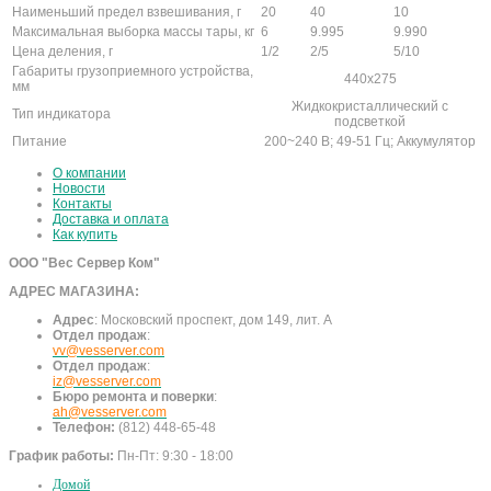
Наименьший предел взвешивания, г
20
40
10
Максимальная выборка массы тары, кг
6
9.995
9.990
Цена деления, г
1/2
2/5
5/10
Габариты грузоприемного устройства,
440х275
мм
Жидкокристаллический с
Тип индикатора
подсветкой
Питание
200~240 В; 49-51 Гц; Аккумулятор
О компании
Новости
Контакты
Доставка и оплата
Как купить
ООО "Вес Сервер Ком"
АДРЕС МАГАЗИНА:
Адрес
:
Московский проспект, дом 149, лит. А
Отдел продаж
:
vv@vesserver.com
Отдел продаж
:
iz@vesserver.com
Бюро ремонта и поверки
:
ah@vesserver.com
Телефон:
(812) 448-65-48
График работы:
Пн-Пт: 9:30 - 18:00
Домой