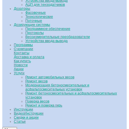
Устройства ввода-вывода
АЦП для тензодатчиков
Дозаторы
Фасовочные
Технологические
Поточные
Дозирующие системы
Программное обеспечение
Протоколы
Весоизмерительные преобразователи
Устройства ввода-вывода
Программы
О компании
Контакты
Доставка и оплата
Как купить
Новости
Акции
Услуги
Ремонт автомобильных весов
Ремонт весов
Модернизация бетоносмесительных и
асфальтосмесительных установок
Ремонт бетоносмесительных и асфальтосмесительных
установок
Поверка весов
Ремонт и поверка гирь
Инструкции
ВидеоИнструкции
Скидки и акции
Статьи