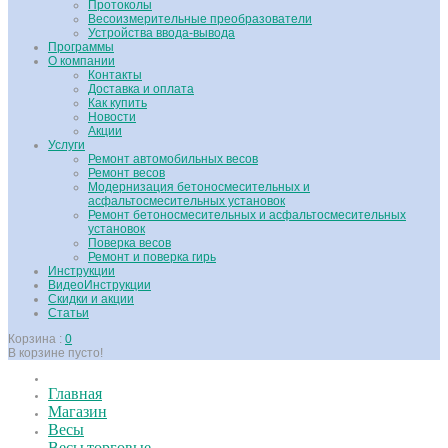
Протоколы
Весоизмерительные преобразователи
Устройства ввода-вывода
Программы
О компании
Контакты
Доставка и оплата
Как купить
Новости
Акции
Услуги
Ремонт автомобильных весов
Ремонт весов
Модернизация бетоносмесительных и
асфальтосмесительных установок
Ремонт бетоносмесительных и асфальтосмесительных
установок
Поверка весов
Ремонт и поверка гирь
Инструкции
ВидеоИнструкции
Скидки и акции
Статьи
Корзина :
0
В корзине пусто!
Главная
Магазин
Весы