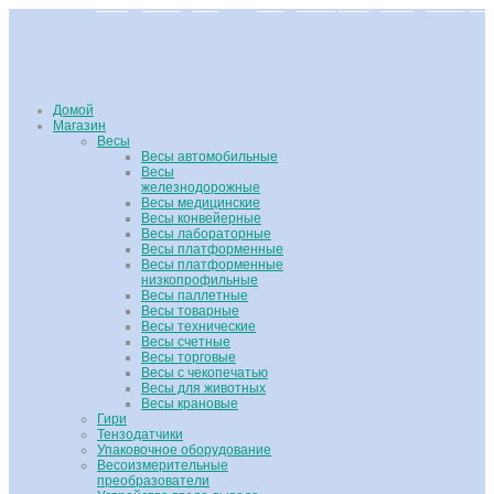
Домой
Магазин
Весы
Весы автомобильные
Весы
железнодорожные
Весы медицинские
Весы конвейерные
Весы лабораторные
Весы платформенные
Весы платформенные
низкопрофильные
Весы паллетные
Весы товарные
Весы технические
Весы счетные
Весы торговые
Весы с чекопечатью
Весы для животных
Весы крановые
Гири
Тензодатчики
Упаковочное оборудование
Весоизмерительные
преобразователи