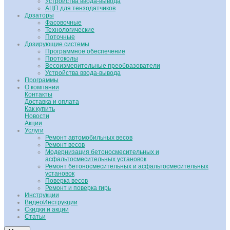
Устройства ввода-вывода
АЦП для тензодатчиков
Дозаторы
Фасовочные
Технологические
Поточные
Дозирующие системы
Программное обеспечение
Протоколы
Весоизмерительные преобразователи
Устройства ввода-вывода
Программы
О компании
Контакты
Доставка и оплата
Как купить
Новости
Акции
Услуги
Ремонт автомобильных весов
Ремонт весов
Модернизация бетоносмесительных и
асфальтосмесительных установок
Ремонт бетоносмесительных и асфальтосмесительных
установок
Поверка весов
Ремонт и поверка гирь
Инструкции
ВидеоИнструкции
Скидки и акции
Статьи