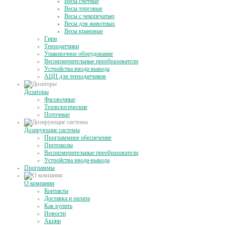
Весы счетные
Весы торговые
Весы с чекопечатью
Весы для животных
Весы крановые
Гири
Тензодатчики
Упаковочное оборудование
Весоизмерительные преобразователи
Устройства ввода-вывода
АЦП для тензодатчиков
Дозаторы
Фасовочные
Технологические
Поточные
Дозирующие системы
Программное обеспечение
Протоколы
Весоизмерительные преобразователи
Устройства ввода-вывода
Программы
О компании
Контакты
Доставка и оплата
Как купить
Новости
Акции