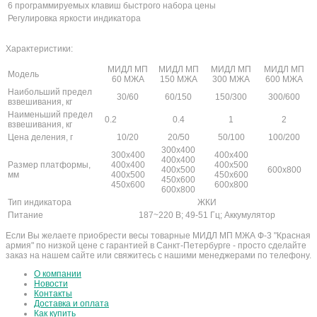
6 программируемых клавиш быстрого набора цены
Регулировка яркости индикатора
Характеристики:
МИДЛ МП
МИДЛ МП
МИДЛ МП
МИДЛ МП
Модель
60 МЖА
150 МЖА
300 МЖА
600 МЖА
Наибольший предел
30/60
60/150
150/300
300/600
взвешивания, кг
Наименьший предел
0.2
0.4
1
2
взвешивания, кг
Цена деления, г
10/20
20/50
50/100
100/200
300х400
300х400
400х400
400х400
Размер платформы,
400х400
400х500
400х500
600х800
мм
400х500
450х600
450х600
450х600
600х800
600х800
Тип индикатора
ЖКИ
Питание
187~220 В; 49-51 Гц; Аккумулятор
Если Вы желаете приобрести весы товарные МИДЛ МП МЖА Ф-3 "Красная
армия" по низкой цене с гарантией в Санкт-Петербурге - просто сделайте
заказ на нашем сайте или свяжитесь с нашими менеджерами по телефону.
О компании
Новости
Контакты
Доставка и оплата
Как купить