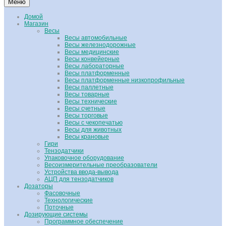
Меню
Домой
Магазин
Весы
Весы автомобильные
Весы железнодорожные
Весы медицинские
Весы конвейерные
Весы лабораторные
Весы платформенные
Весы платформенные низкопрофильные
Весы паллетные
Весы товарные
Весы технические
Весы счетные
Весы торговые
Весы с чекопечатью
Весы для животных
Весы крановые
Гири
Тензодатчики
Упаковочное оборудование
Весоизмерительные преобразователи
Устройства ввода-вывода
АЦП для тензодатчиков
Дозаторы
Фасовочные
Технологические
Поточные
Дозирующие системы
Программное обеспечение