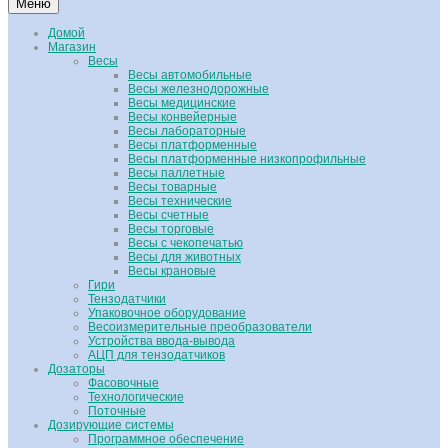
Меню
Домой
Магазин
Весы
Весы автомобильные
Весы железнодорожные
Весы медицинские
Весы конвейерные
Весы лабораторные
Весы платформенные
Весы платформенные низкопрофильные
Весы паллетные
Весы товарные
Весы технические
Весы счетные
Весы торговые
Весы с чекопечатью
Весы для животных
Весы крановые
Гири
Тензодатчики
Упаковочное оборудование
Весоизмерительные преобразователи
Устройства ввода-вывода
АЦП для тензодатчиков
Дозаторы
Фасовочные
Технологические
Поточные
Дозирующие системы
Программное обеспечение