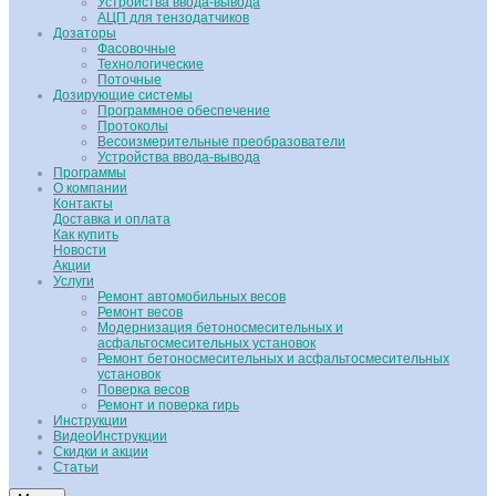
Устройства ввода-вывода
АЦП для тензодатчиков
Дозаторы
Фасовочные
Технологические
Поточные
Дозирующие системы
Программное обеспечение
Протоколы
Весоизмерительные преобразователи
Устройства ввода-вывода
Программы
О компании
Контакты
Доставка и оплата
Как купить
Новости
Акции
Услуги
Ремонт автомобильных весов
Ремонт весов
Модернизация бетоносмесительных и
асфальтосмесительных установок
Ремонт бетоносмесительных и асфальтосмесительных
установок
Поверка весов
Ремонт и поверка гирь
Инструкции
ВидеоИнструкции
Скидки и акции
Статьи