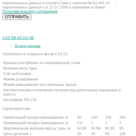
персональных данных в соответствии с законом №152-ФЗ «О
персональных данных» от 27.07.2006 и принимаю условия
Пользовательского соглашения
CAS DB-H
CAS HB
Полное описание
Особенности товарных весов CAS DL:
Крышка платформы из нержавеющей стали
Выборка веса тары
Счётный режим
Режим дозирования
Режим взвешивания нестабильных грузов
Автоматическое отключение питания при длительных перерывах в
работе
Интерфейс RS-232
Характеристики:
Наибольший предел взвешивания, кг
60
100
150
200
Наименьший предел взвешивания, кг
0.4
1
1
2
Максимальная выборка массы тары, кг
60.99
95.99
95.99
95
Цена деления, г
20
50
50
100