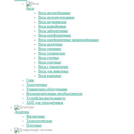
Весы
Весы автомобильные
Весы железнодорожные
Весы медицинские
Весы конвейерные
Весы лабораторные
Весы платформенные
Весы платформенные низкопрофильные
Весы паллетные
Весы товарные
Весы технические
Весы счетные
Весы торговые
Весы с чекопечатью
Весы для животных
Весы крановые
Гири
Тензодатчики
Упаковочное оборудование
Весоизмерительные преобразователи
Устройства ввода-вывода
АЦП для тензодатчиков
Дозаторы
Фасовочные
Технологические
Поточные