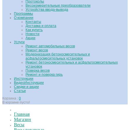
Протоколы
Весоизмерительные преобразователи
Устройства ввода-вывода
Программы
О компании
Контакты
Доставка и оплата
Как купить
Новости
Акции
Услуги
Ремонт автомобильных весов
Ремонт весов
Модернизация бетоносмесительных и
асфальтосмесительных установок
Ремонт бетоносмесительных и асфальтосмесительных
установок
Поверка весов
Ремонт и поверка гирь
Инструкции
ВидеоИнструкции
Скидки и акции
Статьи
Корзина :
0
В корзине пусто!
Главная
Магазин
Весы