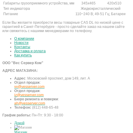
Габариты грузоприемного устройства, мм
345х465
420х510
Тип индикатора
Жидкокристаллический
Питание
110~240 В; 49-51 Гц; Батареи
Если Вы желаете приобрести весы товарные CAS DL по низкой цене с
гарантией в Санкт-Петербурге - просто сделайте заказ на нашем сайте
или свяжитесь с нашими менеджерами по телефону.
О компании
Новости
Контакты
Доставка и оплата
Как купить
ООО "Вес Сервер Ком"
АДРЕС МАГАЗИНА:
Адрес
:
Московский проспект, дом 149, лит. А
Отдел продаж
:
vv@vesserver.com
Отдел продаж
:
iz@vesserver.com
Бюро ремонта и поверки
:
ah@vesserver.com
Телефон:
(812) 448-65-48
График работы:
Пн-Пт: 9:30 - 18:00
Домой
Магазин