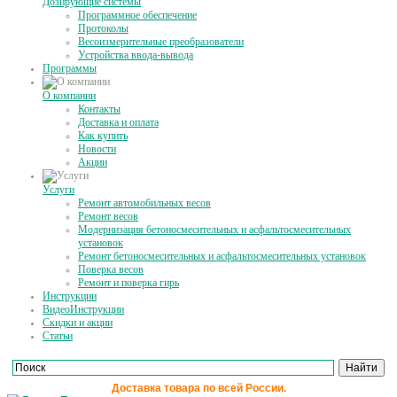
Дозирующие системы
Программное обеспечение
Протоколы
Весоизмерительные преобразователи
Устройства ввода-вывода
Программы
О компании
Контакты
Доставка и оплата
Как купить
Новости
Акции
Услуги
Ремонт автомобильных весов
Ремонт весов
Модернизация бетоносмесительных и асфальтосмесительных
установок
Ремонт бетоносмесительных и асфальтосмесительных установок
Поверка весов
Ремонт и поверка гирь
Инструкции
ВидеоИнструкции
Скидки и акции
Статьи
Доставка товара по всей России.