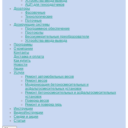
Устройства ввода-вывода
АЦП для тензодатчиков
Дозаторы
Фасовочные
Технологические
Поточные
Дозирующие системы
Программное обеспечение
Протоколы
Весоизмерительные преобразователи
Устройства ввода-вывода
Программы
О компании
Контакты
Доставка и оплата
Как купить
Новости
Акции
Услуги
Ремонт автомобильных весов
Ремонт весов
Модернизация бетоносмесительных и
асфальтосмесительных установок
Ремонт бетоносмесительных и асфальтосмесительных
установок
Поверка весов
Ремонт и поверка гирь
Инструкции
ВидеоИнструкции
Скидки и акции
Статьи