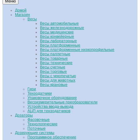
Меню
Домой
Магазин
Весы
Весы автомобильные
Весы железнодорожные
Весы медицинские
Весы конвейерные
Весы лабораторные
Весы платформенные
Весы платформенные низкопрофильные
Весы паллетные
Весы товарные
Весы технические
Весы счетные
Весы торговые
Весы с чекопечатью
Весы для животных
Весы крановые
Гири
Тензодатчики
Упаковочное оборудование
Весоизмерительные преобразователи
Устройства ввода-вывода
АЦП для тензодатчиков
Дозаторы
Фасовочные
Технологические
Поточные
Дозирующие системы
Программное обеспечение