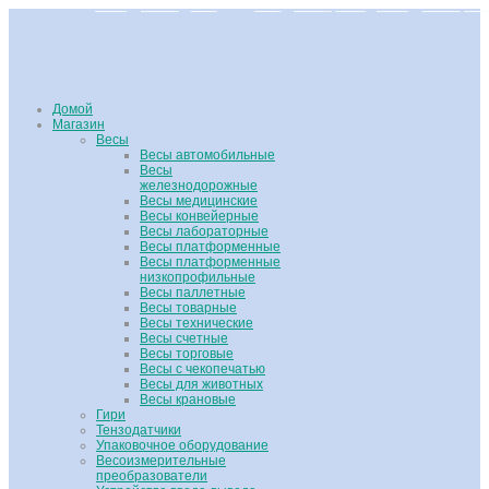
Домой
Магазин
Весы
Весы автомобильные
Весы
железнодорожные
Весы медицинские
Весы конвейерные
Весы лабораторные
Весы платформенные
Весы платформенные
низкопрофильные
Весы паллетные
Весы товарные
Весы технические
Весы счетные
Весы торговые
Весы с чекопечатью
Весы для животных
Весы крановые
Гири
Тензодатчики
Упаковочное оборудование
Весоизмерительные
преобразователи