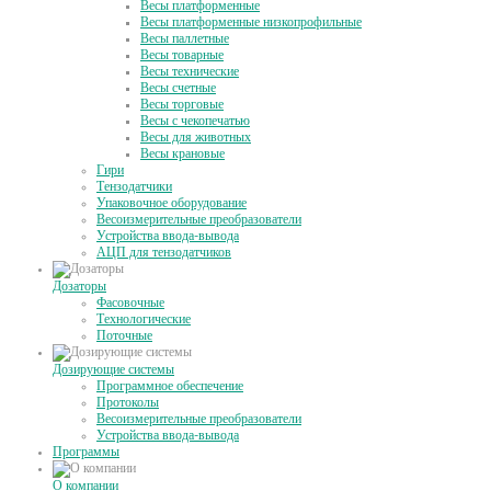
Весы платформенные
Весы платформенные низкопрофильные
Весы паллетные
Весы товарные
Весы технические
Весы счетные
Весы торговые
Весы с чекопечатью
Весы для животных
Весы крановые
Гири
Тензодатчики
Упаковочное оборудование
Весоизмерительные преобразователи
Устройства ввода-вывода
АЦП для тензодатчиков
Дозаторы
Фасовочные
Технологические
Поточные
Дозирующие системы
Программное обеспечение
Протоколы
Весоизмерительные преобразователи
Устройства ввода-вывода
Программы
О компании