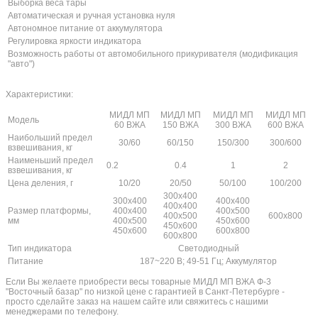
Выборка веса тары
Автоматическая и ручная установка нуля
Автономное питание от аккумулятора
Регулировка яркости индикатора
Возможность работы от автомобильного прикуривателя (модификация
"авто")
Характеристики:
МИДЛ МП
МИДЛ МП
МИДЛ МП
МИДЛ МП
Модель
60 ВЖА
150 ВЖА
300 ВЖА
600 ВЖА
Наибольший предел
30/60
60/150
150/300
300/600
взвешивания, кг
Наименьший предел
0.2
0.4
1
2
взвешивания, кг
Цена деления, г
10/20
20/50
50/100
100/200
300х400
300х400
400х400
400х400
Размер платформы,
400х400
400х500
400х500
600х800
мм
400х500
450х600
450х600
450х600
600х800
600х800
Тип индикатора
Светодиодный
Питание
187~220 В; 49-51 Гц; Аккумулятор
Если Вы желаете приобрести весы товарные МИДЛ МП ВЖА Ф-3
"Восточный базар" по низкой цене с гарантией в Санкт-Петербурге -
просто сделайте заказ на нашем сайте или свяжитесь с нашими
менеджерами по телефону.