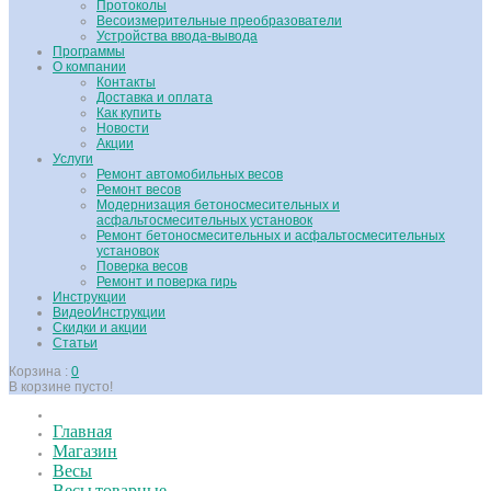
Протоколы
Весоизмерительные преобразователи
Устройства ввода-вывода
Программы
О компании
Контакты
Доставка и оплата
Как купить
Новости
Акции
Услуги
Ремонт автомобильных весов
Ремонт весов
Модернизация бетоносмесительных и
асфальтосмесительных установок
Ремонт бетоносмесительных и асфальтосмесительных
установок
Поверка весов
Ремонт и поверка гирь
Инструкции
ВидеоИнструкции
Скидки и акции
Статьи
Корзина :
0
В корзине пусто!
Главная
Магазин
Весы