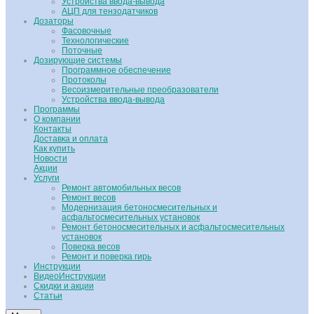
Устройства ввода-вывода
АЦП для тензодатчиков
Дозаторы
Фасовочные
Технологические
Поточные
Дозирующие системы
Программное обеспечение
Протоколы
Весоизмерительные преобразователи
Устройства ввода-вывода
Программы
О компании
Контакты
Доставка и оплата
Как купить
Новости
Акции
Услуги
Ремонт автомобильных весов
Ремонт весов
Модернизация бетоносмесительных и
асфальтосмесительных установок
Ремонт бетоносмесительных и асфальтосмесительных
установок
Поверка весов
Ремонт и поверка гирь
Инструкции
ВидеоИнструкции
Скидки и акции
Статьи