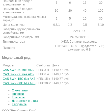
Наибольший предел
3
6
15
30
взвешивания, кг
Наименьший предел
10
20
40
100
взвешивания, г
Максимальная выборка массы
2
5
10
30
тары, кг
Цена деления, г
0,5/1
1/2
2/5
5/10
Габариты грузоприемного
226х187
устройства, мм
Габаритные размеры, мм
245х280х110
Тип индикатора
ЖКИ, 6 знаков, подсветка
110~240 В; 49-51 Гц; адаптер 12 В;
Питание
аккумулятор 6 В
Модельный ряд.
Модель
Свойства
Цена
CAS SWN-3C без АКБ
НПВ: 3 кг
8140,77
руб
CAS SWN-6C без АКБ
НПВ: 6 кг
8140,77
руб
CAS SWN-15C без АКБ
НПВ: 15 кг
8140,77
руб
CAS SWN-30C без АКБ
НПВ: 30 кг
8140,77
руб
О компании
Новости
Контакты
Доставка и оплата
Как купить
ООО "Вес Сервер Ком"