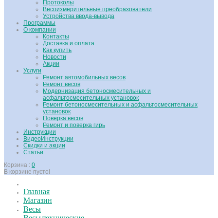
Протоколы
Весоизмерительные преобразователи
Устройства ввода-вывода
Программы
О компании
Контакты
Доставка и оплата
Как купить
Новости
Акции
Услуги
Ремонт автомобильных весов
Ремонт весов
Модернизация бетоносмесительных и
асфальтосмесительных установок
Ремонт бетоносмесительных и асфальтосмесительных
установок
Поверка весов
Ремонт и поверка гирь
Инструкции
ВидеоИнструкции
Скидки и акции
Статьи
Корзина :
0
В корзине пусто!
Главная
Магазин
Весы