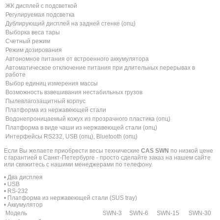
ЖК дисплей с подсветкой
Регулируемая подсветка
Дублирующий дисплей на задней стенке (опц)
Выборка веса тары
Счетный режим
Режим дозирования
Автономное питания от встроенного аккумулятора
Автоматическое отключение питания при длительных перерывах в
работе
Выбор единиц измерения массы
Возможность взвешивания нестабильных грузов
Пылевлагозащитный корпус
Платформа из нержавеющей стали
Водонепроницаемый кожух из прозрачного пластика (опц)
Платформа в виде чаши из нержавеющей стали (опц)
Интерфейсы RS232, USB (опц), Bluetooth (опц)
Если Вы желаете приобрести весы технические
CAS SWN
по низкой цене
с гарантией в Санкт-Петербурге - просто сделайте заказ на нашем сайте
или свяжитесь с нашими менеджерами по телефону.
• Два дисплея
• USB
• RS-232
• Платформа из нержавеющей стали (SUS tray)
• Аккумулятор
Модель
SWN-3
SWN-6
SWN-15
SWN-30