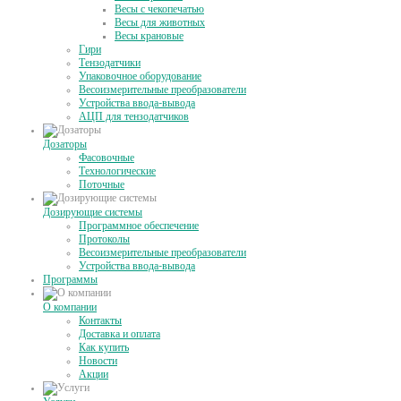
Весы с чекопечатью
Весы для животных
Весы крановые
Гири
Тензодатчики
Упаковочное оборудование
Весоизмерительные преобразователи
Устройства ввода-вывода
АЦП для тензодатчиков
Дозаторы
Фасовочные
Технологические
Поточные
Дозирующие системы
Программное обеспечение
Протоколы
Весоизмерительные преобразователи
Устройства ввода-вывода
Программы
О компании
Контакты
Доставка и оплата
Как купить
Новости
Акции