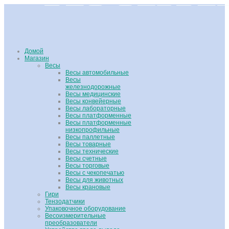
Домой
Магазин
Весы
Весы автомобильные
Весы
железнодорожные
Весы медицинские
Весы конвейерные
Весы лабораторные
Весы платформенные
Весы платформенные
низкопрофильные
Весы паллетные
Весы товарные
Весы технические
Весы счетные
Весы торговые
Весы с чекопечатью
Весы для животных
Весы крановые
Гири
Тензодатчики
Упаковочное оборудование
Весоизмерительные
преобразователи