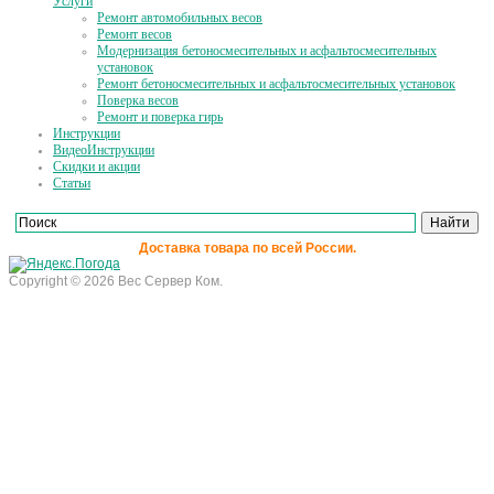
Услуги
Ремонт автомобильных весов
Ремонт весов
Модернизация бетоносмесительных и асфальтосмесительных
установок
Ремонт бетоносмесительных и асфальтосмесительных установок
Поверка весов
Ремонт и поверка гирь
Инструкции
ВидеоИнструкции
Скидки и акции
Статьи
Доставка товара по всей России.
Copyright © 2026 Вес Сервер Ком.