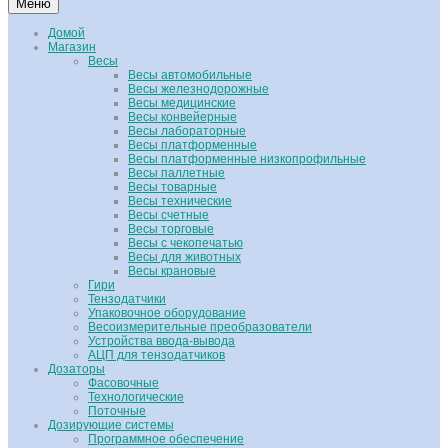
Меню
Домой
Магазин
Весы
Весы автомобильные
Весы железнодорожные
Весы медицинские
Весы конвейерные
Весы лабораторные
Весы платформенные
Весы платформенные низкопрофильные
Весы паллетные
Весы товарные
Весы технические
Весы счетные
Весы торговые
Весы с чекопечатью
Весы для животных
Весы крановые
Гири
Тензодатчики
Упаковочное оборудование
Весоизмерительные преобразователи
Устройства ввода-вывода
АЦП для тензодатчиков
Дозаторы
Фасовочные
Технологические
Поточные
Дозирующие системы
Программное обеспечение