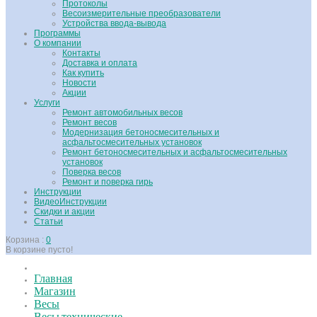
Протоколы
Весоизмерительные преобразователи
Устройства ввода-вывода
Программы
О компании
Контакты
Доставка и оплата
Как купить
Новости
Акции
Услуги
Ремонт автомобильных весов
Ремонт весов
Модернизация бетоносмесительных и
асфальтосмесительных установок
Ремонт бетоносмесительных и асфальтосмесительных
установок
Поверка весов
Ремонт и поверка гирь
Инструкции
ВидеоИнструкции
Скидки и акции
Статьи
Корзина :
0
В корзине пусто!
Главная
Магазин
Весы