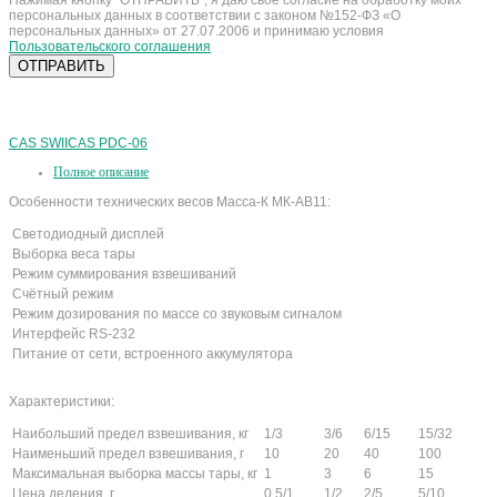
Нажимая кнопку "ОТПРАВИТЬ", я даю свое согласие на обработку моих
персональных данных в соответствии с законом №152-ФЗ «О
персональных данных» от 27.07.2006 и принимаю условия
Пользовательского соглашения
CAS SWII
CAS PDC-06
Полное описание
Особенности технических весов Масса-К МК-АВ11:
Светодиодный дисплей
Выборка веса тары
Режим суммирования взвешиваний
Счётный режим
Режим дозирования по массе со звуковым сигналом
Интерфейс RS-232
Питание от сети, встроенного аккумулятора
Характеристики:
Наибольший предел взвешивания, кг
1/3
3/6
6/15
15/32
Наименьший предел взвешивания, г
10
20
40
100
Максимальная выборка массы тары, кг
1
3
6
15
Цена деления, г
0.5/1
1/2
2/5
5/10