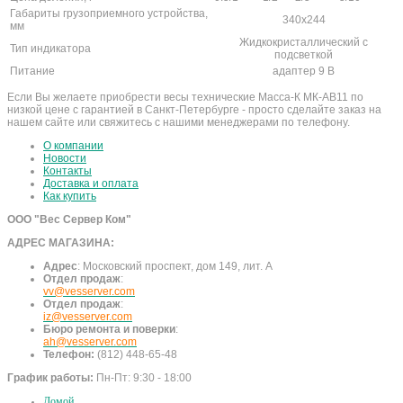
Габариты грузоприемного устройства,
340х244
мм
Жидкокристаллический с
Тип индикатора
подсветкой
Питание
адаптер 9 В
Если Вы желаете приобрести весы технические Масса-К МК-АВ11 по
низкой цене с гарантией в Санкт-Петербурге - просто сделайте заказ на
нашем сайте или свяжитесь с нашими менеджерами по телефону.
О компании
Новости
Контакты
Доставка и оплата
Как купить
ООО "Вес Сервер Ком"
АДРЕС МАГАЗИНА:
Адрес
:
Московский проспект, дом 149, лит. А
Отдел продаж
:
vv@vesserver.com
Отдел продаж
:
iz@vesserver.com
Бюро ремонта и поверки
:
ah@vesserver.com
Телефон:
(812) 448-65-48
График работы:
Пн-Пт: 9:30 - 18:00
Домой