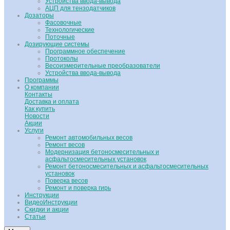
Устройства ввода-вывода
АЦП для тензодатчиков
Дозаторы
Фасовочные
Технологические
Поточные
Дозирующие системы
Программное обеспечение
Протоколы
Весоизмерительные преобразователи
Устройства ввода-вывода
Программы
О компании
Контакты
Доставка и оплата
Как купить
Новости
Акции
Услуги
Ремонт автомобильных весов
Ремонт весов
Модернизация бетоносмесительных и
асфальтосмесительных установок
Ремонт бетоносмесительных и асфальтосмесительных
установок
Поверка весов
Ремонт и поверка гирь
Инструкции
ВидеоИнструкции
Скидки и акции
Статьи