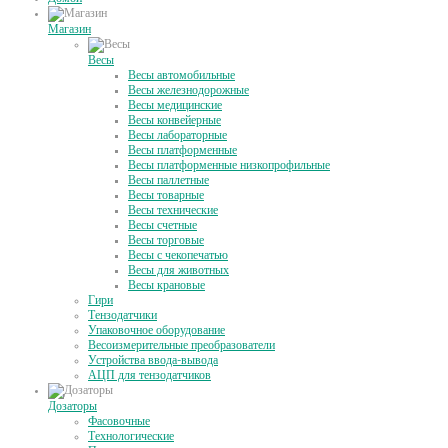
Магазин
Весы
Весы автомобильные
Весы железнодорожные
Весы медицинские
Весы конвейерные
Весы лабораторные
Весы платформенные
Весы платформенные низкопрофильные
Весы паллетные
Весы товарные
Весы технические
Весы счетные
Весы торговые
Весы с чекопечатью
Весы для животных
Весы крановые
Гири
Тензодатчики
Упаковочное оборудование
Весоизмерительные преобразователи
Устройства ввода-вывода
АЦП для тензодатчиков
Дозаторы
Фасовочные
Технологические