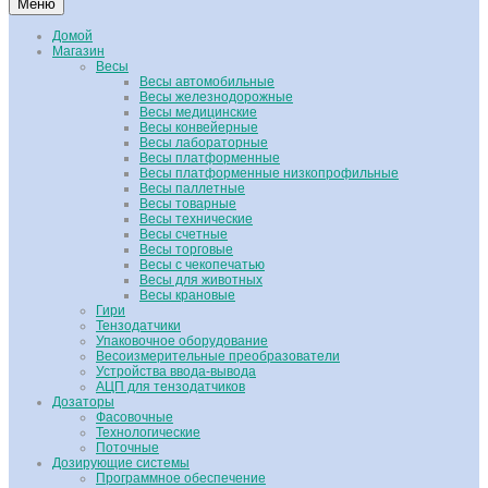
Меню
Домой
Магазин
Весы
Весы автомобильные
Весы железнодорожные
Весы медицинские
Весы конвейерные
Весы лабораторные
Весы платформенные
Весы платформенные низкопрофильные
Весы паллетные
Весы товарные
Весы технические
Весы счетные
Весы торговые
Весы с чекопечатью
Весы для животных
Весы крановые
Гири
Тензодатчики
Упаковочное оборудование
Весоизмерительные преобразователи
Устройства ввода-вывода
АЦП для тензодатчиков
Дозаторы
Фасовочные
Технологические
Поточные
Дозирующие системы
Программное обеспечение