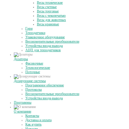
Весы технические
Весы счетные
Весы торговые
Весы с чекопечатью
Весы для животных
Весы крановые
Гири
Тензодатчики
Упаковочное оборудование
Весоизмерительные преобразователи
Устройства ввода-вывода
АЦП для тензодатчиков
Дозаторы
Фасовочные
Технологические
Поточные
Дозирующие системы
Программное обеспечение
Протоколы
Весоизмерительные преобразователи
Устройства ввода-вывода
Программы
О компании
Контакты
Доставка и оплата
Как купить
Новости