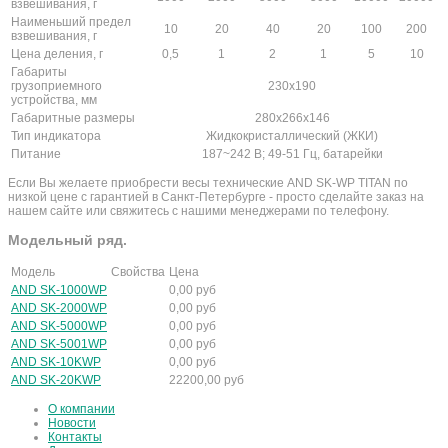
взвешивания, г
Наименьший предел
10
20
40
20
100
200
взвешивания, г
Цена деления, г
0,5
1
2
1
5
10
Габариты
грузоприемного
230х190
устройства, мм
Габаритные размеры
280х266х146
Тип индикатора
Жидкокристаллический (ЖКИ)
Питание
187~242 В; 49-51 Гц, батарейки
Если Вы желаете приобрести весы технические AND SK-WP TITAN по
низкой цене с гарантией в Санкт-Петербурге - просто сделайте заказ на
нашем сайте или свяжитесь с нашими менеджерами по телефону.
Модельный ряд.
Модель
Свойства
Цена
AND SK-1000WP
0,00
руб
AND SK-2000WP
0,00
руб
AND SK-5000WP
0,00
руб
AND SK-5001WP
0,00
руб
AND SK-10KWP
0,00
руб
AND SK-20KWP
22200,00
руб
О компании
Новости
Контакты