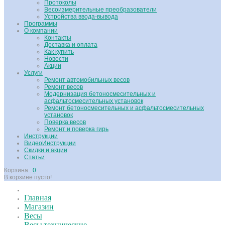
Протоколы
Весоизмерительные преобразователи
Устройства ввода-вывода
Программы
О компании
Контакты
Доставка и оплата
Как купить
Новости
Акции
Услуги
Ремонт автомобильных весов
Ремонт весов
Модернизация бетоносмесительных и
асфальтосмесительных установок
Ремонт бетоносмесительных и асфальтосмесительных
установок
Поверка весов
Ремонт и поверка гирь
Инструкции
ВидеоИнструкции
Скидки и акции
Статьи
Корзина :
0
В корзине пусто!
Главная
Магазин
Весы