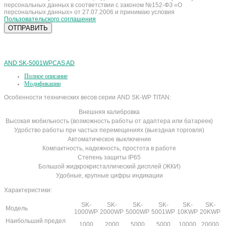
персональных данных в соответствии с законом №152-ФЗ «О
персональных данных» от 27.07.2006 и принимаю условия
Пользовательского соглашения
AND SK-5001WP
CAS AD
Полное описание
Модификации
Особенности технических весов серии AND SK-WP TITAN:
Внешняя калибровка
Высокая мобильность (возможность работы от адаптера или батареек)
Удобство работы при частых перемещениях (выездная торговля)
Автоматическое выключение
Компактность, надежность, простота в работе
Степень защиты IP65
Большой жидкрокристаллический дисплей (ЖКИ)
Удобные, крупные цифры индикации
Характеристики:
SK-
SK-
SK-
SK-
SK-
SK-
Модель
1000WP
2000WP
5000WP
5001WP
10KWP
20KWP
Наибольший предел
1000
2000
5000
5000
10000
20000