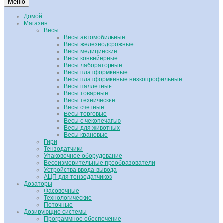
Меню
Домой
Магазин
Весы
Весы автомобильные
Весы железнодорожные
Весы медицинские
Весы конвейерные
Весы лабораторные
Весы платформенные
Весы платформенные низкопрофильные
Весы паллетные
Весы товарные
Весы технические
Весы счетные
Весы торговые
Весы с чекопечатью
Весы для животных
Весы крановые
Гири
Тензодатчики
Упаковочное оборудование
Весоизмерительные преобразователи
Устройства ввода-вывода
АЦП для тензодатчиков
Дозаторы
Фасовочные
Технологические
Поточные
Дозирующие системы
Программное обеспечение