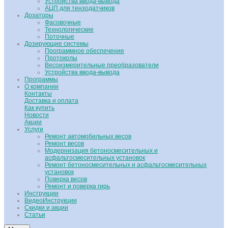
Устройства ввода-вывода
АЦП для тензодатчиков
Дозаторы
Фасовочные
Технологические
Поточные
Дозирующие системы
Программное обеспечение
Протоколы
Весоизмерительные преобразователи
Устройства ввода-вывода
Программы
О компании
Контакты
Доставка и оплата
Как купить
Новости
Акции
Услуги
Ремонт автомобильных весов
Ремонт весов
Модернизация бетоносмесительных и
асфальтосмесительных установок
Ремонт бетоносмесительных и асфальтосмесительных
установок
Поверка весов
Ремонт и поверка гирь
Инструкции
ВидеоИнструкции
Скидки и акции
Статьи