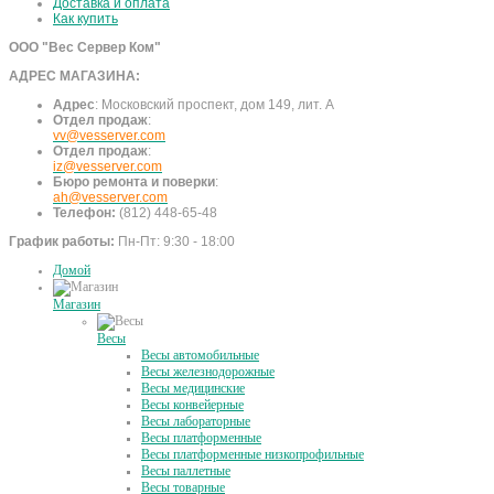
Доставка и оплата
Как купить
ООО "Вес Сервер Ком"
АДРЕС МАГАЗИНА:
Адрес
:
Московский проспект, дом 149, лит. А
Отдел продаж
:
vv@vesserver.com
Отдел продаж
:
iz@vesserver.com
Бюро ремонта и поверки
:
ah@vesserver.com
Телефон:
(812) 448-65-48
График работы:
Пн-Пт: 9:30 - 18:00
Домой
Магазин
Весы
Весы автомобильные
Весы железнодорожные
Весы медицинские
Весы конвейерные
Весы лабораторные
Весы платформенные
Весы платформенные низкопрофильные
Весы паллетные
Весы товарные