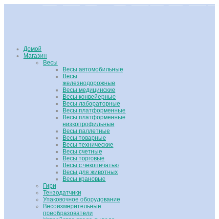
Домой
Магазин
Весы
Весы автомобильные
Весы
железнодорожные
Весы медицинские
Весы конвейерные
Весы лабораторные
Весы платформенные
Весы платформенные
низкопрофильные
Весы паллетные
Весы товарные
Весы технические
Весы счетные
Весы торговые
Весы с чекопечатью
Весы для животных
Весы крановые
Гири
Тензодатчики
Упаковочное оборудование
Весоизмерительные
преобразователи