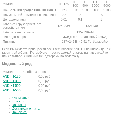
HT-
HT-
HT-
HT-
Модель
HT-120
300
500
3000
5000
Наибольший предел взвешивания, г
120
310
510
3100
5100
Наименьший предел взвешивания, г
0,2
2
20
Цена деления, г
0,01
0,1
1
Габариты грузоприемного
D=70мм
132х130
устройства, мм
Габаритные размеры
195х136х44
Тип индикатора
Жидкокристаллический (ЖКИ)
Питание
187~242 В; 49-51 Гц, батарейки
Если Вы желаете приобрести весы технические AND HT по низкой цене с
гарантией в Санкт-Петербурге - просто сделайте заказ на нашем сайте
или свяжитесь с нашими менеджерами по телефону.
Модельный ряд.
Модель
Свойства
Цена
AND HT-120
0,00
руб
AND HT-300
0,00
руб
AND HT-500
0,00
руб
AND HT-5000
0,00
руб
О компании
Новости
Контакты
Доставка и оплата
Как купить