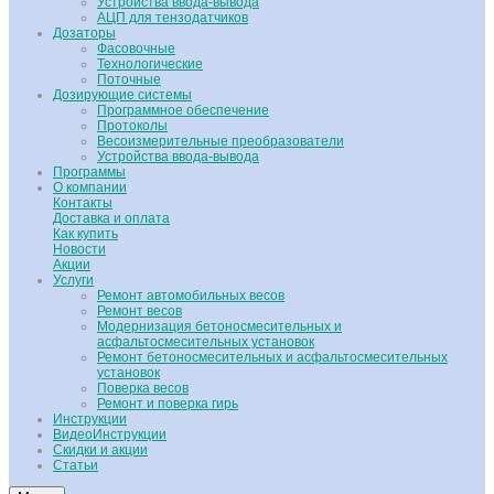
Устройства ввода-вывода
АЦП для тензодатчиков
Дозаторы
Фасовочные
Технологические
Поточные
Дозирующие системы
Программное обеспечение
Протоколы
Весоизмерительные преобразователи
Устройства ввода-вывода
Программы
О компании
Контакты
Доставка и оплата
Как купить
Новости
Акции
Услуги
Ремонт автомобильных весов
Ремонт весов
Модернизация бетоносмесительных и
асфальтосмесительных установок
Ремонт бетоносмесительных и асфальтосмесительных
установок
Поверка весов
Ремонт и поверка гирь
Инструкции
ВидеоИнструкции
Скидки и акции
Статьи