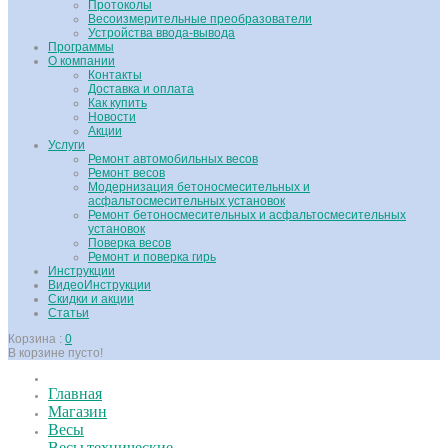
Протоколы
Весоизмерительные преобразователи
Устройства ввода-вывода
Программы
О компании
Контакты
Доставка и оплата
Как купить
Новости
Акции
Услуги
Ремонт автомобильных весов
Ремонт весов
Модернизация бетоносмесительных и
асфальтосмесительных установок
Ремонт бетоносмесительных и асфальтосмесительных
установок
Поверка весов
Ремонт и поверка гирь
Инструкции
ВидеоИнструкции
Скидки и акции
Статьи
Корзина :
0
В корзине пусто!
Главная
Магазин
Весы