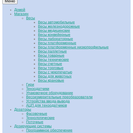
Меню
Домой
Магазин
Весы
Весы автомобильные
Весы железнодорожные
Весы медицинские
Весы конвейерные
Весы лабораторные
Весы платформенные
Весы платформенные низкопрофильные
Весы паллетные
Весы товарные
Весы технические
Весы счетные
Весы торговые
Весы с чекопечатью
Весы для животных
Весы крановые
Гири
Тензодатчики
Упаковочное оборудование
Весоизмерительные преобразователи
Устройства ввода-вывода
АЦП для тензодатчиков
Дозаторы
Фасовочные
Технологические
Поточные
Дозирующие системы
Программное обеспечение