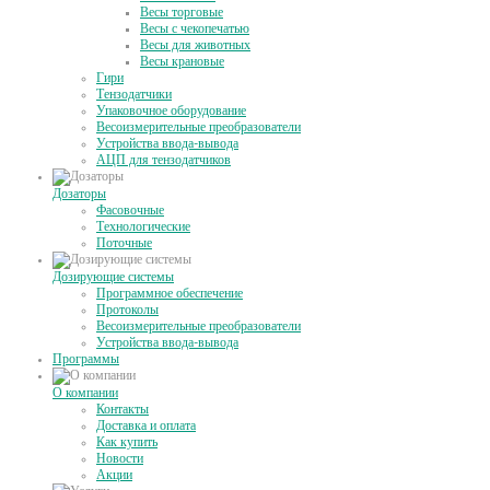
Весы торговые
Весы с чекопечатью
Весы для животных
Весы крановые
Гири
Тензодатчики
Упаковочное оборудование
Весоизмерительные преобразователи
Устройства ввода-вывода
АЦП для тензодатчиков
Дозаторы
Фасовочные
Технологические
Поточные
Дозирующие системы
Программное обеспечение
Протоколы
Весоизмерительные преобразователи
Устройства ввода-вывода
Программы
О компании
Контакты
Доставка и оплата
Как купить
Новости
Акции