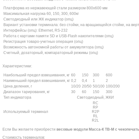
Платформа из нержавеющей стали размером 800х600 мм
Максимальная нагрузка 60, 150, 300, 600кг
Светодиодный или ЖК индикатор (опц)
Вариант установки терминала: без стойки, на вращающейся стойке, на вер
Интерфейсы (опц): Ethernet, RS-232
Работа с картами памяти SD и USB-Flash накопителями (опц)
Регистрация товаро-учетных операция (опц)
Возможность автономной работы от аккумулятора (опц)
Счетный, дозаторный, компараторный режимы (опц)
Характеристики:
Наибольший предел взвешивания, кг
60
150
300
600
Наименьший предел взвешивания, кг
0,2
0,4
1
2
Цена деления, г
10/20
20/50
50/100
100/200
Диапазон тарирования, кг
30
60
150
300
Тип индикатора
Светодиодный, ЖКИ
RC
RP
Используемый терминал
R2P
RL
R2L
Если Вы желаете приобрести
весовые модули Масса-К TB-M с чекопечат
Стоимость терминалов: