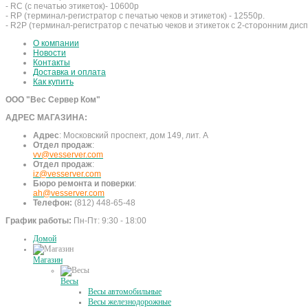
- RC (с печатью этикеток)- 10600р
- RP (терминал-регистратор с печатью чеков и этикеток) - 12550р.
- R2P (терминал-регистратор с печатью чеков и этикеток с 2-сторонним дисп
О компании
Новости
Контакты
Доставка и оплата
Как купить
ООО "Вес Сервер Ком"
АДРЕС МАГАЗИНА:
Адрес
:
Московский проспект, дом 149, лит. А
Отдел продаж
:
vv@vesserver.com
Отдел продаж
:
iz@vesserver.com
Бюро ремонта и поверки
:
ah@vesserver.com
Телефон:
(812) 448-65-48
График работы:
Пн-Пт: 9:30 - 18:00
Домой
Магазин
Весы
Весы автомобильные
Весы железнодорожные