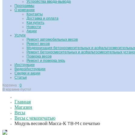
Устройства ввода-вывода
Программы
О компании
Контакты
Доставка и оплата
Как купить
Новости
Акции
Услуги
Ремонт автомобильных весов
Ремонт весов
Модернизация бетоносмесительных и асфальтосмесительных
Ремонт бетоносмесительных и асфальтосмесительных устано
Поверка весов
Ремонт и поверка гирь
Инструкции
ВидеоИнструкции
Скидки и акции
Статьи
Корзина :
0
В корзине пусто!
Главная
Магазин
Весы
Весы с чекопечатью
Hover
Модуль весовой Масса-К TB-M с печатью
to zoom