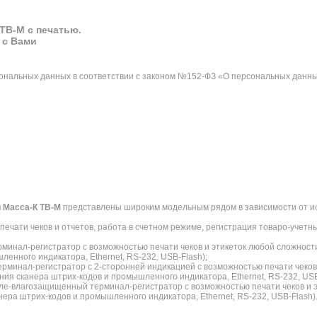
TB-M с печатью.
 с Вами
сональных данных в соответствии с законом №152-ФЗ «О персональных данны
и Масса-К TB-M
представлены широким модельным рядом в зависимости от ис
ечати чеков и отчетов, работа в счетном режиме, регистрация товаро-учетн
ерминал-регистратор с возможностью печати чеков и этикеток любой сложност
енного индикатора, Ethernet, RS-232, USB-Flash);
терминал-регистратор с 2-сторонней индикацией с возможностью печати чеков
ия сканера штрих-кодов и промышленного индикатора, Ethernet, RS-232, USB
пыле-влагозащищенный терминал-регистратор с возможностью печати чеков и э
ера штрих-кодов и промышленного индикатора, Ethernet, RS-232, USB-Flash)