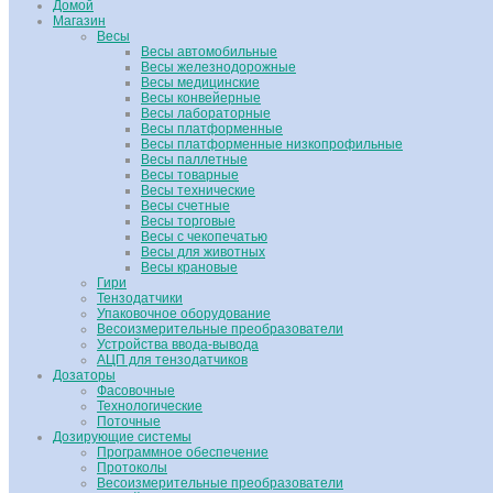
Домой
Магазин
Весы
Весы автомобильные
Весы железнодорожные
Весы медицинские
Весы конвейерные
Весы лабораторные
Весы платформенные
Весы платформенные низкопрофильные
Весы паллетные
Весы товарные
Весы технические
Весы счетные
Весы торговые
Весы с чекопечатью
Весы для животных
Весы крановые
Гири
Тензодатчики
Упаковочное оборудование
Весоизмерительные преобразователи
Устройства ввода-вывода
АЦП для тензодатчиков
Дозаторы
Фасовочные
Технологические
Поточные
Дозирующие системы
Программное обеспечение
Протоколы
Весоизмерительные преобразователи