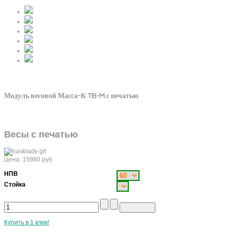
Модуль весовой Масса-К TB-M с печатью
Весы с печатью
Цена:
15980
руб
НПВ
Стойка
Купить в 1 клик!