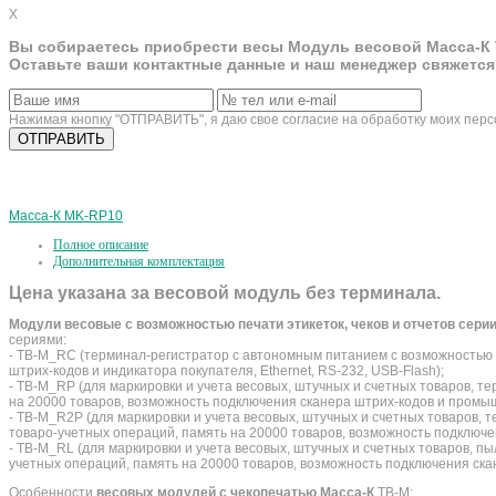
X
Вы собираетесь приобрести весы Модуль весовой Масса-К 
Оставьте ваши контактные данные и наш менеджер свяжется
Нажимая кнопку "ОТПРАВИТЬ", я даю свое согласие на обработку моих пер
Масса-К MK-RP10
Полное описание
Дополнительная комплектация
Цена указана за весовой модуль без терминала.
Модули весовые с возможностью печати этикеток, чеков и отчетов сери
сериями:
- TB-M_RC (терминал-регистратор с автономным питанием с возможностью п
штрих-кодов и индикатора покупателя, Ethernet, RS-232, USB-Flash);
- TB-M_RP (для маркировки и учета весовых, штучных и счетных товаров, т
на 20000 товаров, возможность подключения сканера штрих-кодов и промышл
- TB-M_R2P (для маркировки и учета весовых, штучных и счетных товаров, 
товаро-учетных операций, память на 20000 товаров, возможность подключен
- TB-M_RL (для маркировки и учета весовых, штучных и счетных товаров, 
учетных операций, память на 20000 товаров, возможность подключения скан
Особенности
весовых модулей с чекопечатью Масса-К
TB-M: