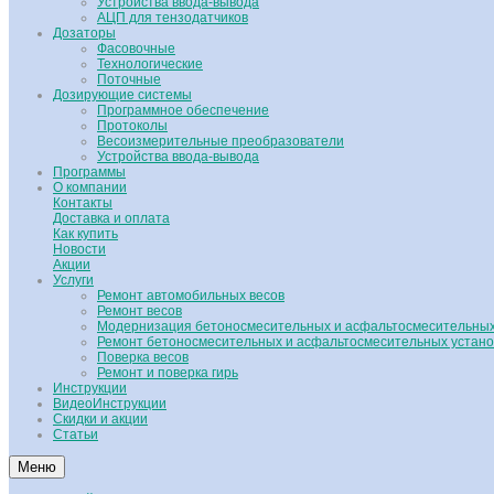
Устройства ввода-вывода
АЦП для тензодатчиков
Дозаторы
Фасовочные
Технологические
Поточные
Дозирующие системы
Программное обеспечение
Протоколы
Весоизмерительные преобразователи
Устройства ввода-вывода
Программы
О компании
Контакты
Доставка и оплата
Как купить
Новости
Акции
Услуги
Ремонт автомобильных весов
Ремонт весов
Модернизация бетоносмесительных и асфальтосмесительных
Ремонт бетоносмесительных и асфальтосмесительных устано
Поверка весов
Ремонт и поверка гирь
Инструкции
ВидеоИнструкции
Скидки и акции
Статьи
Меню