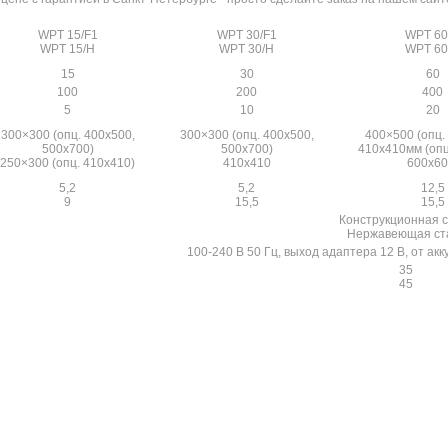
WPT 15/F1
WPT 30/F1
WPT 60
WPT 15/H
WPT 30/H
WPT 60
15
30
60
100
200
400
5
10
20
300×300 (опц. 400х500,
300×300 (опц. 400х500,
400×500 (опц.
500х700)
500х700)
410х410мм (опц
250×300 (опц. 410х410)
410х410
600х60
5,2
5,2
12,5
9
15,5
15,5
Конструкционная с
Нержавеющая ст
100-240 В 50 Гц, выход адаптера 12 В, от ак
35
45