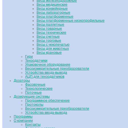
Весы железнодорожные
Весы медицинские
Весы конвейерные
Весы лабораторные
Весы платформенные
Весы платформенные низкопрофильные
Весы паллетные
Весы товарные
Весы технические
Весы счетные
Весы торговые
Весы с чекопечатью
Весы для животных
Весы крановые
Гири
Тензодатчики
Упаковочное оборудование
Весоизмерительные преобразователи
Устройства ввода-вывода
АЦП для тензодатчиков
Дозаторы
Фасовочные
Технологические
Поточные
Дозирующие системы
Программное обеспечение
Протоколы
Весоизмерительные преобразователи
Устройства ввода-вывода
Программы
О компании
Контакты