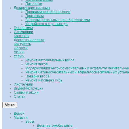
Поточные
Дозирующие системы
Программное обеспечение
Протоколы
Весоизмерительные преобразователи
Устройства ввода-вывода
Программы
О компании
Контакты
Доставка и оплата
Как купить
Новости
Акции
Услуги
Ремонт автомобильных весов
Ремонт весов
Модернизация бетоносмесительных и асфальтосмесительных
Ремонт бетоносмесительных и асфальтосмесительных устано
Поверка весов
Ремонт и поверка гирь
Инструкции
ВидеоИнструкции
Скидки и акции
Статьи
Меню
Домой
Магазин
Весы
Весы автомобильные