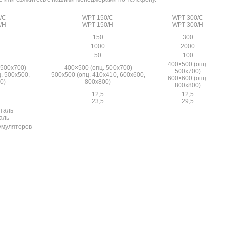
/C
WPT 150/C
WPT 300/C
/H
WPT 150/H
WPT 300/H
150
300
1000
2000
50
100
400×500 (опц.
 500х700)
400×500 (опц. 500х700)
500х700)
. 500х500,
500х500 (опц. 410х410, 600х600,
600×600 (опц.
0)
800х800)
800х800)
12,5
12,5
23,5
29,5
таль
аль
кумуляторов