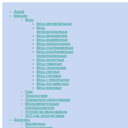
Домой
Магазин
Весы
Весы автомобильные
Весы
железнодорожные
Весы медицинские
Весы конвейерные
Весы лабораторные
Весы платформенные
Весы платформенные
низкопрофильные
Весы паллетные
Весы товарные
Весы технические
Весы счетные
Весы торговые
Весы с чекопечатью
Весы для животных
Весы крановые
Гири
Тензодатчики
Упаковочное оборудование
Весоизмерительные
преобразователи
Устройства ввода-вывода
АЦП для тензодатчиков
Дозаторы
Фасовочные
Технологические