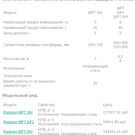
WPT
Модель
WPT 3/H
6/F1
WPT 6/H
Наибольший предел взвешивания, ru
3
6
Наименьший предел взвешивания, г
20
40
Цена деления, г
1
2
300×300
Габаритные размеры платформы, мм
200×150
250×300
5,2
Масса весов, кг
7
9
Нержавеющая
Исполнение
сталь
Электропитание
Время работы от встроенного
45
аккумулятора, ч
Модельный ряд.
Модель
Свойства
Цена
НПВ, кг: 3
Radwag WPT 3/H
137607,91
руб
Исполнение: Нержавеющая сталь
НПВ, кг: 6
Radwag WPT 6/F1
59841,89
руб
Исполнение: Конструкционная сталь
НПВ, кг: 6
Radwag WPT 6/H
144341,31
руб
Исполнение: Нержавеющая сталь