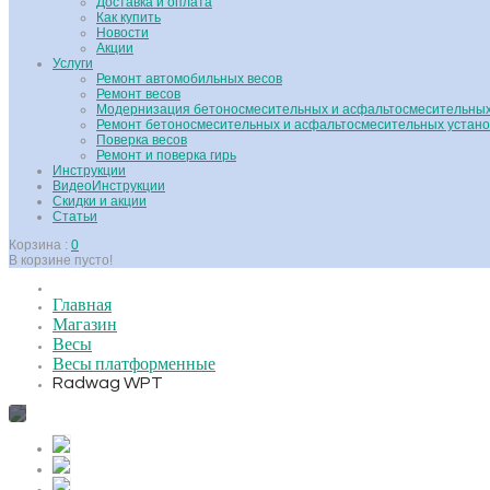
Доставка и оплата
Как купить
Новости
Акции
Услуги
Ремонт автомобильных весов
Ремонт весов
Модернизация бетоносмесительных и асфальтосмесительных
Ремонт бетоносмесительных и асфальтосмесительных устано
Поверка весов
Ремонт и поверка гирь
Инструкции
ВидеоИнструкции
Скидки и акции
Статьи
Корзина :
0
В корзине пусто!
Главная
Магазин
Весы
Весы платформенные
Radwag WPT