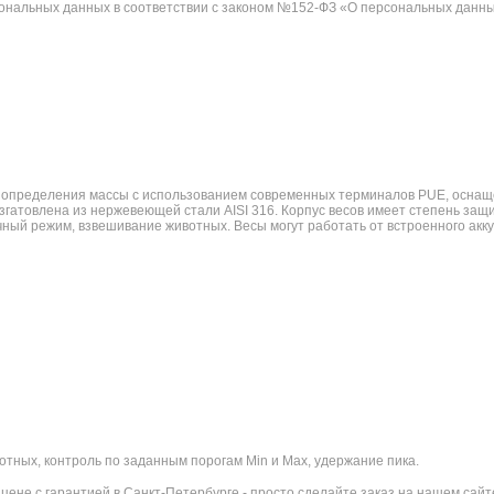
сональных данных в соответствии с законом №152-ФЗ «О персональных данны
определения массы с использованием современных терминалов PUE, оснащенн
гатовлена из нержевеющей стали AISI 316. Корпус весов имеет степень защи
ый режим, взвешивание животных. Весы могут работать от встроенного акк
ных, контроль по заданным порогам Min и Max, удержание пика.
 цене с гарантией в Санкт-Петербурге - просто сделайте заказ на нашем са