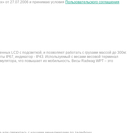
х» от 27.07.2006 и принимаю условия
Пользовательского соглашения
ых LCD с подсветкой, и позволяют работать с грузами массой до 300кг.
ты IP67, индикатор - IP43. Используемый с весами весовой терминал
умулятора, что повышает их мобильность. Весы Radwag WPT – это
йте или свяжитесь с нашими менеджерами по телефону.