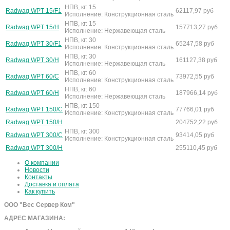
НПВ, кг: 15
Radwag WPT 15/F1
62117,97
руб
Исполнение: Конструкционная сталь
НПВ, кг: 15
Radwag WPT 15/H
157713,27
руб
Исполнение: Нержавеющая сталь
НПВ, кг: 30
Radwag WPT 30/F1
65247,58
руб
Исполнение: Конструкционная сталь
НПВ, кг: 30
Radwag WPT 30/H
161127,38
руб
Исполнение: Нержавеющая сталь
НПВ, кг: 60
Radwag WPT 60/C
73972,55
руб
Исполнение: Конструкционная сталь
НПВ, кг: 60
Radwag WPT 60/H
187966,14
руб
Исполнение: Нержавеющая сталь
НПВ, кг: 150
Radwag WPT 150/C
77766,01
руб
Исполнение: Конструкционная сталь
Radwag WPT 150/H
204752,22
руб
НПВ, кг: 300
Radwag WPT 300/C
93414,05
руб
Исполнение: Конструкционная сталь
Radwag WPT 300/H
255110,45
руб
О компании
Новости
Контакты
Доставка и оплата
Как купить
ООО "Вес Сервер Ком"
АДРЕС МАГАЗИНА: