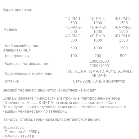
Характеристики:
4D-PM-1-
4D-PM-1-
4D-PM-1-
500
1000
1500
4D-PM-2-
4D-PM-2-
4D-PM-2-
Модель
500
1000
1500
4D-PM-8-
4D-PM-8-
4D-PM-8-
500
1000
1500
Наибольший предел
500
1000
1500
взвешивания, т
Цена деления, г
100
200
500
1000х1000
Размеры платформы, мм
1200х1000
RA, RC, RP, R2P, A/4D, AB/4D, A.W/4D,
Подключаемые терминалы
AB.W/4D
Питание
Сеть 220В 50Гц, Аккумулятор
Весовой терминал (индикатор) в комплект не входит
Если Вы желаете приобрести электронные платформенные весы
облегченные Масса-К 4D-PM по низкой цене с гарантией в Санкт-
Петербурге - просто сделайте заказ на нашем сайте или свяжитесь с
нашими менеджерами по телефону.
Пандусы, стойка, терминалы приобретаются отдельно:
Индикаторы:
- Терминал А - 3550 р
- A.W/4D - 11920 р