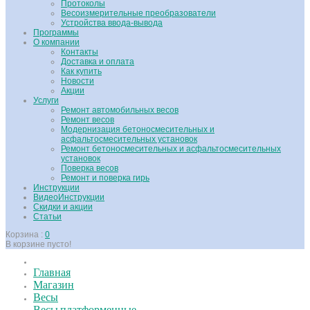
Протоколы
Весоизмерительные преобразователи
Устройства ввода-вывода
Программы
О компании
Контакты
Доставка и оплата
Как купить
Новости
Акции
Услуги
Ремонт автомобильных весов
Ремонт весов
Модернизация бетоносмесительных и
асфальтосмесительных установок
Ремонт бетоносмесительных и асфальтосмесительных
установок
Поверка весов
Ремонт и поверка гирь
Инструкции
ВидеоИнструкции
Скидки и акции
Статьи
Корзина :
0
В корзине пусто!
Главная
Магазин
Весы