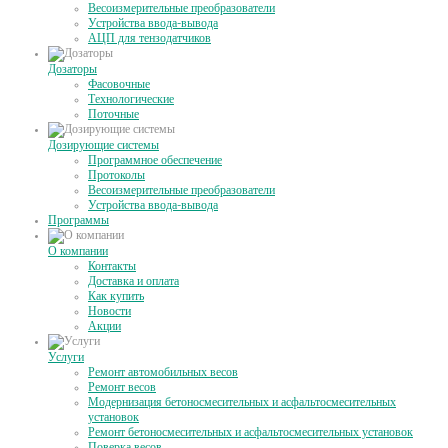
Весоизмерительные преобразователи
Устройства ввода-вывода
АЦП для тензодатчиков
Дозаторы
Фасовочные
Технологические
Поточные
Дозирующие системы
Программное обеспечение
Протоколы
Весоизмерительные преобразователи
Устройства ввода-вывода
Программы
О компании
Контакты
Доставка и оплата
Как купить
Новости
Акции
Услуги
Ремонт автомобильных весов
Ремонт весов
Модернизация бетоносмесительных и асфальтосмесительных
установок
Ремонт бетоносмесительных и асфальтосмесительных установок
Поверка весов