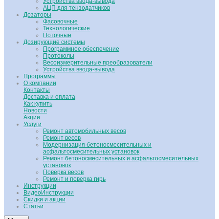
Устройства ввода-вывода
АЦП для тензодатчиков
Дозаторы
Фасовочные
Технологические
Поточные
Дозирующие системы
Программное обеспечение
Протоколы
Весоизмерительные преобразователи
Устройства ввода-вывода
Программы
О компании
Контакты
Доставка и оплата
Как купить
Новости
Акции
Услуги
Ремонт автомобильных весов
Ремонт весов
Модернизация бетоносмесительных и
асфальтосмесительных установок
Ремонт бетоносмесительных и асфальтосмесительных
установок
Поверка весов
Ремонт и поверка гирь
Инструкции
ВидеоИнструкции
Скидки и акции
Статьи