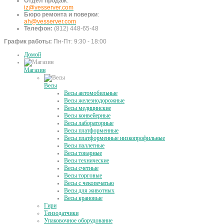
Отдел продаж
:
iz@vesserver.com
Бюро ремонта и поверки
:
ah@vesserver.com
Телефон:
(812) 448-65-48
График работы:
Пн-Пт: 9:30 - 18:00
Домой
Магазин
Весы
Весы автомобильные
Весы железнодорожные
Весы медицинские
Весы конвейерные
Весы лабораторные
Весы платформенные
Весы платформенные низкопрофильные
Весы паллетные
Весы товарные
Весы технические
Весы счетные
Весы торговые
Весы с чекопечатью
Весы для животных
Весы крановые
Гири
Тензодатчики
Упаковочное оборудование