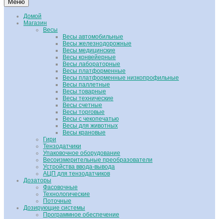
Меню
Домой
Магазин
Весы
Весы автомобильные
Весы железнодорожные
Весы медицинские
Весы конвейерные
Весы лабораторные
Весы платформенные
Весы платформенные низкопрофильные
Весы паллетные
Весы товарные
Весы технические
Весы счетные
Весы торговые
Весы с чекопечатью
Весы для животных
Весы крановые
Гири
Тензодатчики
Упаковочное оборудование
Весоизмерительные преобразователи
Устройства ввода-вывода
АЦП для тензодатчиков
Дозаторы
Фасовочные
Технологические
Поточные
Дозирующие системы
Программное обеспечение