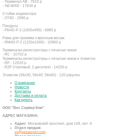
- Терминал АВ - 7610 р
- AB.W/4D - 17630 р
Стойки индикатора:
- ST4D - 2990 р
Пандусы:
- PN4D-P-2 (1000х490) - 6980 р
Рама для приямка к врезным весам:
- RM4D-P-2 (1250х1000) - 10960 р
Терминалы-регистраторы с печатью чеков:
- RC - 10702 р
Терминалы-регистраторы с печатью чеков и этикеток:
- RP - 12620 р
- R2P (торговый, 2 дисплея) - 14250 р
Этикетки (58х30, 58х40, 58х60) - 120 р/рулон.
О компании
Новости
Контакты
Доставка и оплата
Как купить
ООО "Вес Сервер Ком"
АДРЕС МАГАЗИНА:
Адрес
:
Московский проспект, дом 149, лит. А
Отдел продаж
:
vv@vesserver.com