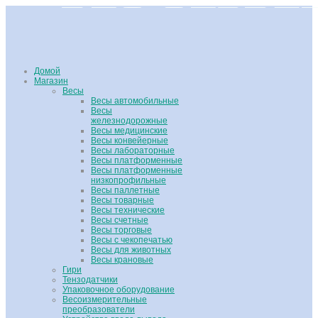
Домой
Магазин
Весы
Весы автомобильные
Весы
железнодорожные
Весы медицинские
Весы конвейерные
Весы лабораторные
Весы платформенные
Весы платформенные
низкопрофильные
Весы паллетные
Весы товарные
Весы технические
Весы счетные
Весы торговые
Весы с чекопечатью
Весы для животных
Весы крановые
Гири
Тензодатчики
Упаковочное оборудование
Весоизмерительные
преобразователи