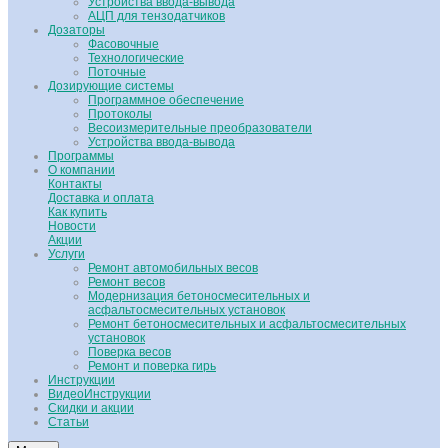
Устройства ввода-вывода
АЦП для тензодатчиков
Дозаторы
Фасовочные
Технологические
Поточные
Дозирующие системы
Программное обеспечение
Протоколы
Весоизмерительные преобразователи
Устройства ввода-вывода
Программы
О компании
Контакты
Доставка и оплата
Как купить
Новости
Акции
Услуги
Ремонт автомобильных весов
Ремонт весов
Модернизация бетоносмесительных и
асфальтосмесительных установок
Ремонт бетоносмесительных и асфальтосмесительных
установок
Поверка весов
Ремонт и поверка гирь
Инструкции
ВидеоИнструкции
Скидки и акции
Статьи