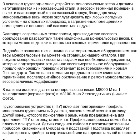
В основном грузоподъемное устройство монорельсовых весов и датчики
изготавливается из нержавеющей стали, а весовой терминал помещен в
пыле- и влагозащитный пластмассовый корпус, благодаря чему
монорельсовые весы можно эксплуатировать при любых погодных
условиях – на открытых площадках, в загрязненных помещениях и
помещениях с повышенной влажностью воздуха.
Благодаря современным технологиям, производители весового
оборудования разработали такие модификации монорельсовых весов, к
которым можно подключить несколько весовых терминалов одновременно.
Подробнее ознакомиться с таким весоизмерительным оборудованием, как
весы монорельсовые вы можете на страницах нашего каталога. При
покупке монорельсовых весов мы выдаем все необходимые документы,
которые подтверждают, что данное весоизмерительное оборудование
прошло калибровку и поверку и отвечает всех требованиям и нормам
Госстандарта. Так же наша компания предлагает своим клиентам
гарантийное, послегарантийное обслуживание и ремонт монорельсовых
весов различных модификаций.
В наличии имеются два типа монорельсовых весов: М8000-М на 1
тензодатчике (верхнее фото) и М8100-М на 2 тензодатчиках (нижнее
фото).
Грузоприемное устройство (ГПУ) включает повторяющий профиль
монорельса грузоприемный участок, закрепляемый жестко к датчику,
другой конец которого прикреплен к раме. Рама предназначена для
крепления ГПУ к потолку, стене и т.п. Профиль монорельса может быть
плоским или круглым. Датчик соединен кабелем с весоизмерительным
прибором, снабженным U-образным подставкой. Подставка позволяет
зафиксировать прибор на вертикальной или на горизонтальной плоскости.