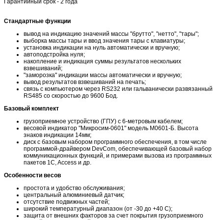
Гарантийный срок - 2 года
Стандартные функции
вывод на индикацию значений массы "брутто", "нетто", "тары";
выборка массы тары и ввод значения тары с клавиатуры;
установка индикации на нуль автоматически и вручную;
автоподстройка нуля;
накопление и индикация суммы результатов нескольких
взвешиваний;
"заморозка" индикации массы автоматически и вручную;
вывод результатов взвешиваний на печать;
связь с компьютером через RS232 или гальванически развязанный
RS485 со скоростью до 9600 Бод.
Базовый комплект
грузоприемное устройство (ГПУ) с 6-метровым кабелем;
весовой индикатор "Микросим-0601" модель М0601-Б. Высота
знаков индикации 14мм;
диск с базовым набором программного обеспечения, в том числе
программой-драйвером DevCom, обеспечивающей базовый набор
коммуникационных функций, и примерами вызова из программных
пакетов 1C, Access и др.
Особенности весов
простота и удобство обслуживания;
центральный алюминиевый датчик;
отсутствие подвижных частей;
широкий температурный диапазон (от -30 до +40 С);
защита от внешних факторов за счет покрытия грузоприемного