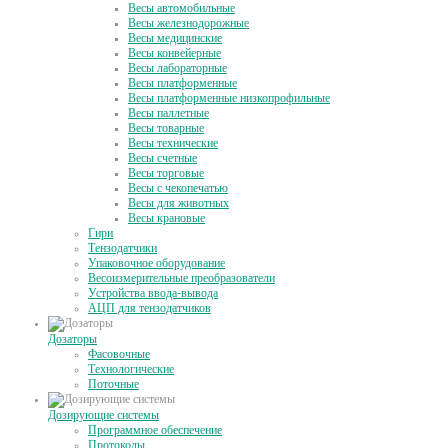
Весы автомобильные
Весы железнодорожные
Весы медицинские
Весы конвейерные
Весы лабораторные
Весы платформенные
Весы платформенные низкопрофильные
Весы паллетные
Весы товарные
Весы технические
Весы счетные
Весы торговые
Весы с чекопечатью
Весы для животных
Весы крановые
Гири
Тензодатчики
Упаковочное оборудование
Весоизмерительные преобразователи
Устройства ввода-вывода
АЦП для тензодатчиков
Дозаторы
Фасовочные
Технологические
Поточные
Дозирующие системы
Программное обеспечение
Протоколы