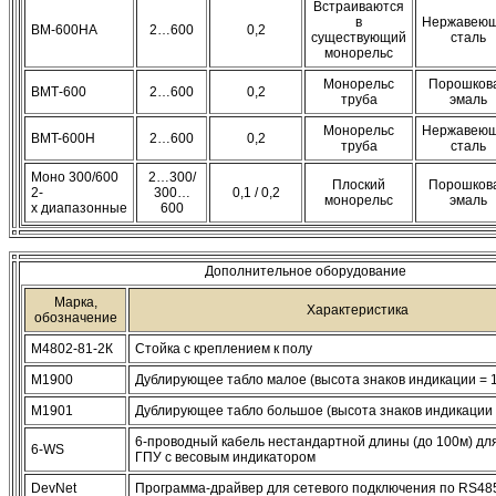
Встраиваются
в
Нержавею
ВМ-600НА
2…600
0,2
существующий
сталь
монорельс
Монорельс
Порошков
ВМТ-600
2…600
0,2
труба
эмаль
Монорельс
Нержавею
ВМT-600Н
2…600
0,2
труба
сталь
Моно 300/600
2…300/
Плоский
Порошков
2-
300…
0,1 / 0,2
монорельс
эмаль
x диапазонные
600
Дополнительное оборудование
Марка,
Характеристика
обозначение
М4802-81-2К
Стойка с креплением к полу
М1900
Дублирующее табло малое (высота знаков индикации = 
М1901
Дублирующее табло большое (высота знаков индикации 
6-проводный кабель нестандартной длины (до 100м) дл
6-WS
ГПУ с весовым индикатором
DevNet
Программа-драйвер для сетевого подключения по RS48