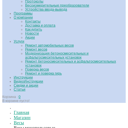
Протоколы
Весоизмерительные преобразователи
Устройства ввода-вывода
Программы
О компании
Контакты
Доставка и оплата
Как купить
Новости
Акции
Услуги
Ремонт автомобильных весов
Ремонт весов
Модернизация бетоносмесительных и
асфальтосмесительных установок
Ремонт бетоносмесительных и асфальтосмесительных
установок
Поверка весов
Ремонт и поверка гирь
Инструкции
ВидеоИнструкции
Скидки и акции
Статьи
Корзина :
0
В корзине пусто!
Главная
Магазин
Весы