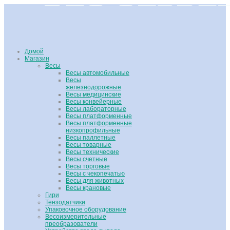
Домой
Магазин
Весы
Весы автомобильные
Весы
железнодорожные
Весы медицинские
Весы конвейерные
Весы лабораторные
Весы платформенные
Весы платформенные
низкопрофильные
Весы паллетные
Весы товарные
Весы технические
Весы счетные
Весы торговые
Весы с чекопечатью
Весы для животных
Весы крановые
Гири
Тензодатчики
Упаковочное оборудование
Весоизмерительные
преобразователи