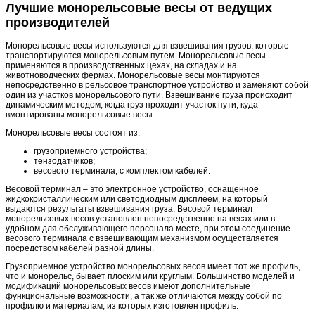
Лучшие монорельсовые весы от ведущих
производителей
Монорельсовые весы используются для взвешивания грузов, которые
транспортируются монорельсовым путем. Монорельсовые весы
применяются в производственных цехах, на складах и на
животноводческих фермах. Монорельсовые весы монтируются
непосредственно в рельсовое транспортное устройство и заменяют собой
один из участков монорельсового пути. Взвешивание груза происходит
динамическим методом, когда груз проходит участок пути, куда
вмонтированы монорельсовые весы.
Монорельсовые весы состоят из:
грузоприемного устройства;
тензодатчиков;
весового терминала, с комплектом кабелей.
Весовой терминал – это электронное устройство, оснащенное
жидкокристаллическим или светодиодным дисплеем, на который
выдаются результаты взвешивания груза. Весовой терминал
монорельсовых весов установлен непосредственно на весах или в
удобном для обслуживающего персонала месте, при этом соединение
весового терминала с взвешивающим механизмом осуществляется
посредством кабелей разной длины.
Грузоприемное устройство монорельсовых весов имеет тот же профиль,
что и монорельс, бывает плоским или круглым. Большинство моделей и
модификаций монорельсовых весов имеют дополнительные
функциональные возможности, а так же отличаются между собой по
профилю и материалам, из которых изготовлен профиль.