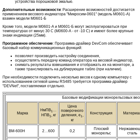
устройства порошковой эмалью.
Дополнительные возможности
: Расширение возможностей достигается
применением весового индикатора "Микросим-0601" (модель М0601-А)
взамен модели М0601-Б
Кроме того, модели М0601-А и М0601-Б могут эксплуатироваться при
температурах от минус 30 С (М0600-А - от -10 С) и имеют более крупные
знаки индикации (25мм).
Программное обеспечение
: Программа-драйвер DevCom обеспечивает
базовый набор коммуникационных функций:
позволяет производить настройку соединения,
осуществлять передачу команд оператора на весовой индикатор,
снимать результаты взвешивания и отображать их на мониторе, а
также транслировать на дублирующее табло (при наличии).
При необходимости подключить несколько весов к одному компьютеру с
использованием сетевой шины RS485 требуется программа-драйвер
"DEVNet", поставляемая отдельно.
Базовые модификации монорельсовых вес
Цена
НмПВ
…
поверочного
1
Марка
Конструкция
Материа
деления, e
,
НПВ
, кг
1
1
кг
Плоский
Нержавею
ВМ-600Н
2…600
0,2
монорельс
сталь