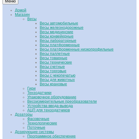
Меню
Домой
Магазин
Весы
Весы автомобильные
Весы железнодорожные
Весы медицинские
Весы конвейерные
Весы лабораторные
Весы платформенные
Весы платформенные низкопрофильные
Весы паллетные
Весы товарные
Весы технические
Весы счетные
Весы торговые
Весы с чекопечатью
Весы для животных
Весы крановые
Гири
Тензодатчики
Упаковочное оборудование
Весоизмерительные преобразователи
Устройства ввода-вывода
АЦП для тензодатчиков
Дозаторы
Фасовочные
Технологические
Поточные
Дозирующие системы
Программное обеспечение