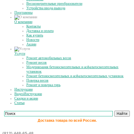
Весоизмерительные преобразователи
Устройства ввода-вывода
Программы
О компании
Контакты
Доставка и оплата
Как купить
Новости
Акции
Услуги
Ремонт автомобильных весов
Ремонт весов
Модернизация бетоносмесительных и асфальтосмесительных
установок
Ремонт бетоносмесительных и асфальтосмесительных установок
Поверка весов
Ремонт и поверка гирь
Инструкции
ВидеоИнструкции
Скидки и акции
Статьи
Доставка товара по всей России.
(812) 448-65-48