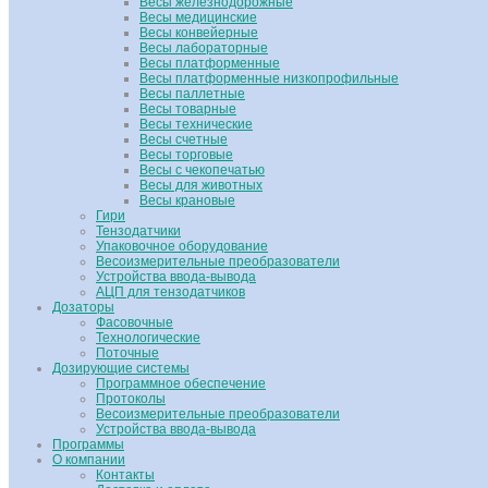
Весы железнодорожные
Весы медицинские
Весы конвейерные
Весы лабораторные
Весы платформенные
Весы платформенные низкопрофильные
Весы паллетные
Весы товарные
Весы технические
Весы счетные
Весы торговые
Весы с чекопечатью
Весы для животных
Весы крановые
Гири
Тензодатчики
Упаковочное оборудование
Весоизмерительные преобразователи
Устройства ввода-вывода
АЦП для тензодатчиков
Дозаторы
Фасовочные
Технологические
Поточные
Дозирующие системы
Программное обеспечение
Протоколы
Весоизмерительные преобразователи
Устройства ввода-вывода
Программы
О компании
Контакты