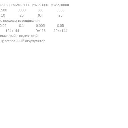
P-1500
MWP-3000
MWP-300H
MWP-3000H
1500
3000
300
3000
10
25
0.4
25
го предела взвешивания
0.05
0.1
0.005
0.05
124х144
D=116
124х144
лический с подсветкой
Гц; встроенный аккумулятор