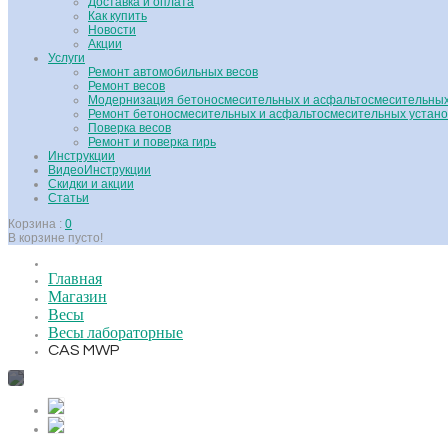
Доставка и оплата
Как купить
Новости
Акции
Услуги
Ремонт автомобильных весов
Ремонт весов
Модернизация бетоносмесительных и асфальтосмесительных
Ремонт бетоносмесительных и асфальтосмесительных устано
Поверка весов
Ремонт и поверка гирь
Инструкции
ВидеоИнструкции
Скидки и акции
Статьи
Корзина :
0
В корзине пусто!
Главная
Магазин
Весы
Весы лабораторные
CAS MWP