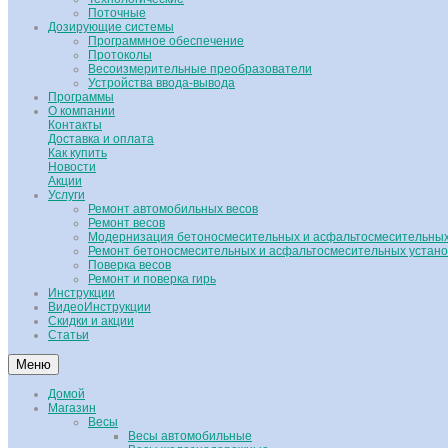
Поточные
Дозирующие системы
Программное обеспечение
Протоколы
Весоизмерительные преобразователи
Устройства ввода-вывода
Программы
О компании
Контакты
Доставка и оплата
Как купить
Новости
Акции
Услуги
Ремонт автомобильных весов
Ремонт весов
Модернизация бетоносмесительных и асфальтосмесительных
Ремонт бетоносмесительных и асфальтосмесительных устано
Поверка весов
Ремонт и поверка гирь
Инструкции
ВидеоИнструкции
Скидки и акции
Статьи
Меню
Домой
Магазин
Весы
Весы автомобильные