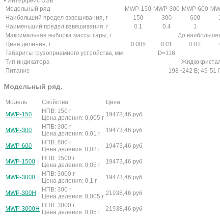
• Интерфейс USB
Модельный ряд
MWP-150
MWP-300
MWP-600
MW
Наибольший предел взвешивания, г
150
300
600
Наименьший предел взвешивания, г
0.1
0.4
1
Максимальная выборка массы тары, г
До наибольше
Цена деления, г
0.005
0.01
0.02
Габариты грузоприемного устройства, мм
D=116
Тип индикатора
Жидкокристал
Питание
198~242 В; 49-51 
Модельный ряд.
Модель
Свойства
Цена
НПВ: 150 г
MWP-150
19473,46
руб
Цена деления: 0,005 г
НПВ: 300 г
MWP-300
19473,46
руб
Цена деления: 0,01 г
НПВ: 600 г
MWP-600
19473,46
руб
Цена деления: 0,02 г
НПВ: 1500 г
MWP-1500
19473,46
руб
Цена деления: 0,05 г
НПВ: 3000 г
MWP-3000
19473,46
руб
Цена деления: 0,1 г
НПВ: 300 г
MWP-300H
21938,46
руб
Цена деления: 0,005 г
НПВ: 3000 г
MWP-3000H
21938,46
руб
Цена деления: 0,05 г