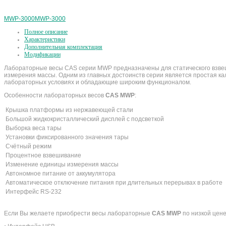
MWP-3000
MWP-3000
Полное описание
Характеристики
Дополнительная комплектация
Модификации
Лабораторные весы CAS серии MWP предназначены для статического взвеши
измерения массы. Одним из главных достоинств серии является простая к
лабораторных условиях и обладающие широким функционалом.
Особенности лабораторных весов
CAS MWP
:
Крышка платформы из нержавеющей стали
Большой жидкокристаллический дисплей с подсветкой
Выборка веса тары
Установки фиксированного значения тары
Счётный режим
Процентное взвешивание
Изменение единицы измерения массы
Автономное питание от аккумулятора
Автоматическое отключение питания при длительных перерывах в работе
Интерфейс RS-232
Если Вы желаете приобрести весы лабораторные
CAS MWP
по низкой цене