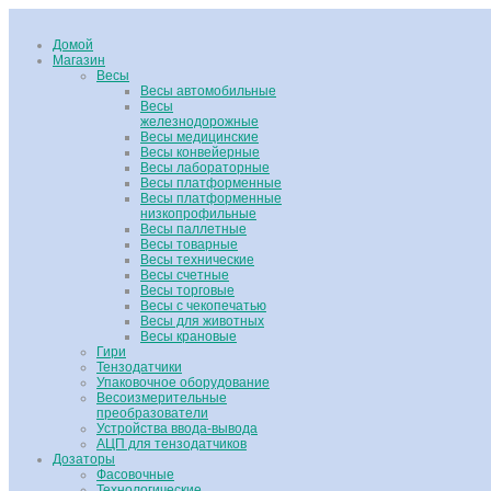
Домой
Магазин
Весы
Весы автомобильные
Весы
железнодорожные
Весы медицинские
Весы конвейерные
Весы лабораторные
Весы платформенные
Весы платформенные
низкопрофильные
Весы паллетные
Весы товарные
Весы технические
Весы счетные
Весы торговые
Весы с чекопечатью
Весы для животных
Весы крановые
Гири
Тензодатчики
Упаковочное оборудование
Весоизмерительные
преобразователи
Устройства ввода-вывода
АЦП для тензодатчиков
Дозаторы
Фасовочные
Технологические