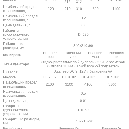
212
312
Наибольший предел
120
210
310
610
1100
взвешивания, г
Наименьший предел
0.2
взвешивания, г
Цена деления, г
0.01
Габариты
грузоприемного
D=130
устройства, мм
Габаритные
340x210x90
размеры, мм
Внешняя
Внешняя
Внешняя
Внешняя
Калибровка
100г
200г
500г
1кг
Жидкокристаллический дисплей (ЖКИ) с размером
Тип индикатора
символов 28 мм и яркой голубой подсветкой
Питание
Адаптер DC 9~12V и батарейки АА
Модель
DL-2102
DL-3102
DL-4102
DL-5102
Наибольший предел
2100
3100
4100
5100
взвешивания, г
Наименьший предел
0.5
взвешивания, г
Цена деления, г
0.01
Габариты
грузоприемного
D=160
устройства, мм
Габаритные размеры,
340x210x90
мм
Калибровка
Внешняя 2кг
Внешняя 5кг