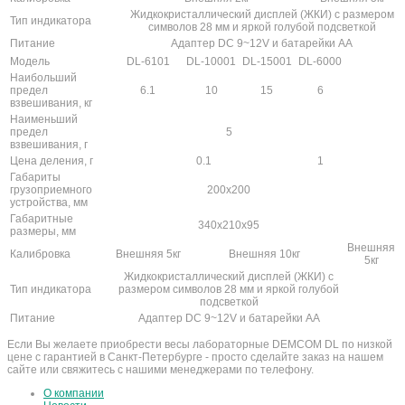
Жидкокристаллический дисплей (ЖКИ) с размером
Тип индикатора
символов 28 мм и яркой голубой подсветкой
Питание
Адаптер DC 9~12V и батарейки АА
Модель
DL-6101
DL-10001
DL-15001
DL-6000
Наибольший
предел
6.1
10
15
6
взвешивания, кг
Наименьший
предел
5
взвешивания, г
Цена деления, г
0.1
1
Габариты
грузоприемного
200x200
устройства, мм
Габаритные
340x210x95
размеры, мм
Внешняя
Калибровка
Внешняя 5кг
Внешняя 10кг
5кг
Жидкокристаллический дисплей (ЖКИ) с
Тип индикатора
размером символов 28 мм и яркой голубой
подсветкой
Питание
Адаптер DC 9~12V и батарейки АА
Если Вы желаете приобрести весы лабораторные DEMCOM DL по низкой
цене с гарантией в Санкт-Петербурге - просто сделайте заказ на нашем
сайте или свяжитесь с нашими менеджерами по телефону.
О компании