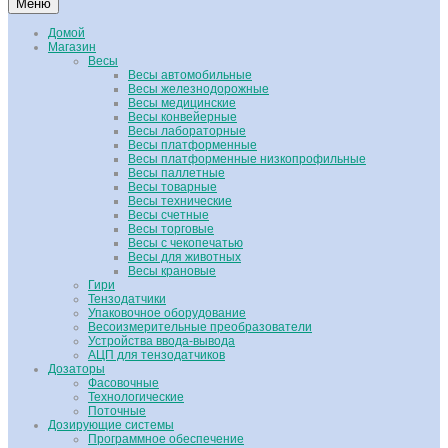
Меню
Домой
Магазин
Весы
Весы автомобильные
Весы железнодорожные
Весы медицинские
Весы конвейерные
Весы лабораторные
Весы платформенные
Весы платформенные низкопрофильные
Весы паллетные
Весы товарные
Весы технические
Весы счетные
Весы торговые
Весы с чекопечатью
Весы для животных
Весы крановые
Гири
Тензодатчики
Упаковочное оборудование
Весоизмерительные преобразователи
Устройства ввода-вывода
АЦП для тензодатчиков
Дозаторы
Фасовочные
Технологические
Поточные
Дозирующие системы
Программное обеспечение