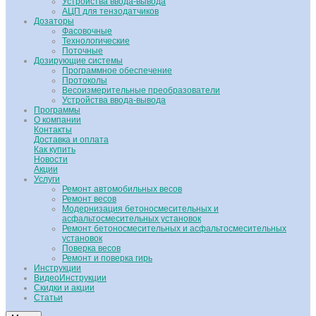
Устройства ввода-вывода
АЦП для тензодатчиков
Дозаторы
Фасовочные
Технологические
Поточные
Дозирующие системы
Программное обеспечение
Протоколы
Весоизмерительные преобразователи
Устройства ввода-вывода
Программы
О компании
Контакты
Доставка и оплата
Как купить
Новости
Акции
Услуги
Ремонт автомобильных весов
Ремонт весов
Модернизация бетоносмесительных и
асфальтосмесительных установок
Ремонт бетоносмесительных и асфальтосмесительных
установок
Поверка весов
Ремонт и поверка гирь
Инструкции
ВидеоИнструкции
Скидки и акции
Статьи