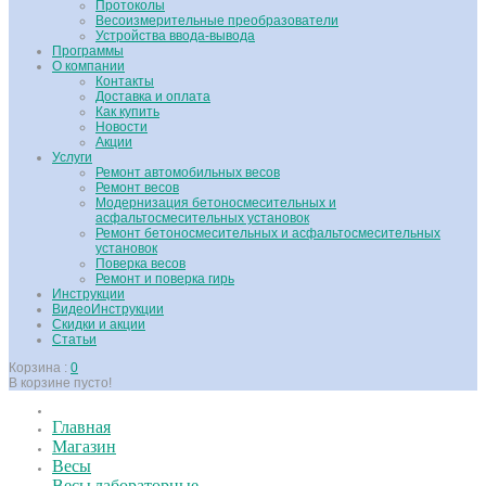
Протоколы
Весоизмерительные преобразователи
Устройства ввода-вывода
Программы
О компании
Контакты
Доставка и оплата
Как купить
Новости
Акции
Услуги
Ремонт автомобильных весов
Ремонт весов
Модернизация бетоносмесительных и
асфальтосмесительных установок
Ремонт бетоносмесительных и асфальтосмесительных
установок
Поверка весов
Ремонт и поверка гирь
Инструкции
ВидеоИнструкции
Скидки и акции
Статьи
Корзина :
0
В корзине пусто!
Главная
Магазин
Весы