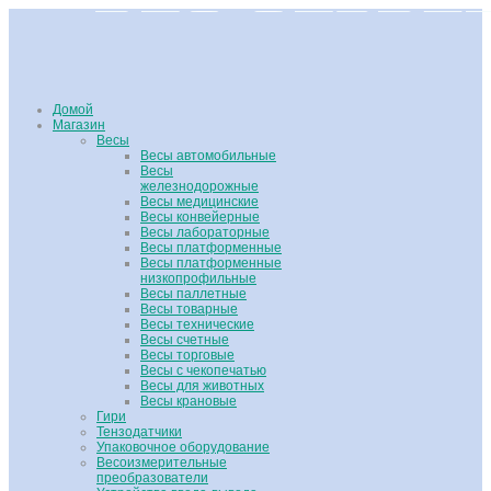
Домой
Магазин
Весы
Весы автомобильные
Весы
железнодорожные
Весы медицинские
Весы конвейерные
Весы лабораторные
Весы платформенные
Весы платформенные
низкопрофильные
Весы паллетные
Весы товарные
Весы технические
Весы счетные
Весы торговые
Весы с чекопечатью
Весы для животных
Весы крановые
Гири
Тензодатчики
Упаковочное оборудование
Весоизмерительные
преобразователи