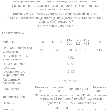
Калибровка внешней гирей, гиря входит в комплект поставки
Взвешивание в граммах и каратах для работы с драгоценными
металлами и камнями
Питание от сети через адаптер и от сухих батарей типа AA
Жидкокристаллический дисплей (ЖКИ) с размером символов 28 мм и
яркой голубой подсветкой
Выбор единиц измерения
Характеристики:
DL-
DL-
DL-
Модель
DL-63
DL-123
DL-513
213
313
413
Наибольший предел
60
120
210
310
410
510
взвешивания, г
Наименьший предел
0.02
взвешивания, г
Цена деления, г
0.001
Габариты
грузоприемного
D=80
устройства, мм
Габаритные
340x210x170
размеры, мм
Внешняя
Внешняя
Внешняя
Калибровка
Внешняя 200г
50г
100г
500г
Жидкокристаллический дисплей (ЖКИ) с размером
Тип индикатора
символов 28 мм и яркой голубой подсветкой
Питание
Адаптер DC 9~12V и батарейки АА
DL-
DL-
Модель
DL-122
DL-612
DL-1102