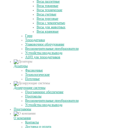
Весы паллетные
Весы товарные
Весы технические
Весы счетные
Весы торговые
Весы с чекопечатью
Весы для животных
Весы крановые
Гири
Тензодатчики
Упаковочное оборудование
Весоизмерительные преобразователи
Устройства ввода-вывода
АЦП для тензодатчиков
Дозаторы
Фасовочные
Технологические
Поточные
Дозирующие системы
Программное обеспечение
Протоколы
Весоизмерительные преобразователи
Устройства ввода-вывода
Программы
О компании
Контакты
Доставка и оплата