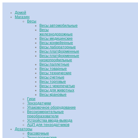
Домой
Магазин
Весы
Весы автомобильные
Весы
железнодорожные
Весы медицинские
Весы конвейерные
Весы лабораторные
Весы платформенные
Весы платформенные
низкопрофильные
Весы паллетные
Весы товарные
Весы технические
Весы счетные
Весы торговые
Весы с чекопечатью
Весы для животных
Весы крановые
Гири
Тензодатчики
Упаковочное оборудование
Весоизмерительные
преобразователи
Устройства ввода-вывода
АЦП для тензодатчиков
Дозаторы
Фасовочные
Технологические