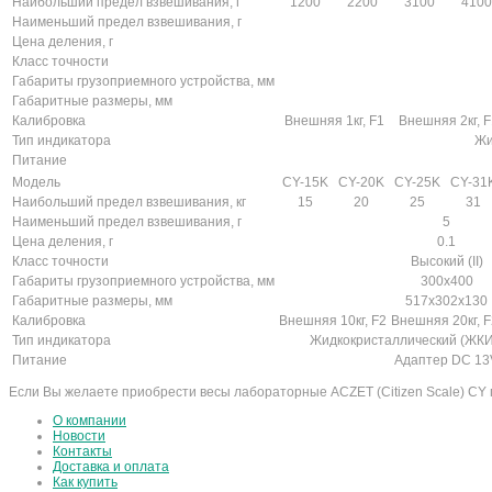
Наибольший предел взвешивания, г
1200
2200
3100
4100
Наименьший предел взвешивания, г
Цена деления, г
Класс точности
Габариты грузоприемного устройства, мм
Габаритные размеры, мм
Калибровка
Внешняя 1кг, F1
Внешняя 2кг, F
Тип индикатора
Жи
Питание
Модель
CY-15K
CY-20K
CY-25K
CY-31
Наибольший предел взвешивания, кг
15
20
25
31
Наименьший предел взвешивания, г
5
Цена деления, г
0.1
Класс точности
Высокий (II)
Габариты грузоприемного устройства, мм
300х400
Габаритные размеры, мм
517х302х130
Калибровка
Внешняя 10кг, F2
Внешняя 20кг, F
Тип индикатора
Жидкокристаллический (ЖКИ)
Питание
Адаптер DC 13
Если Вы желаете приобрести весы лабораторные ACZET (Citizen Scale) CY 
О компании
Новости
Контакты
Доставка и оплата
Как купить