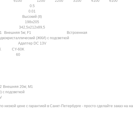
6100
1200
2200
3100
4100
6100
0.5
0.01
Высокий (II)
198х205
342,5x212x89,5
1
Внешняя 5кг, F1
Встроенная
дкокристаллический (ЖКИ) с подсветкой
Адаптер DC 13V
K
CY-60K
60
2
Внешняя 20кг, M1
 с подсветкой
V
по низкой цене с гарантией в Санкт-Петербурге - просто сделайте заказ на