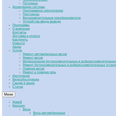
Поточные
Дозирующие системы
Программное обеспечение
Протоколы
Весоизмерительные преобразователи
Устройства ввода-вывода
Программы
О компании
Контакты
Доставка и оплата
Как купить
Новости
Акции
Услуги
Ремонт автомобильных весов
Ремонт весов
Модернизация бетоносмесительных и асфальтосмесительных
Ремонт бетоносмесительных и асфальтосмесительных устано
Поверка весов
Ремонт и поверка гирь
Инструкции
ВидеоИнструкции
Скидки и акции
Статьи
Меню
Домой
Магазин
Весы
Весы автомобильные