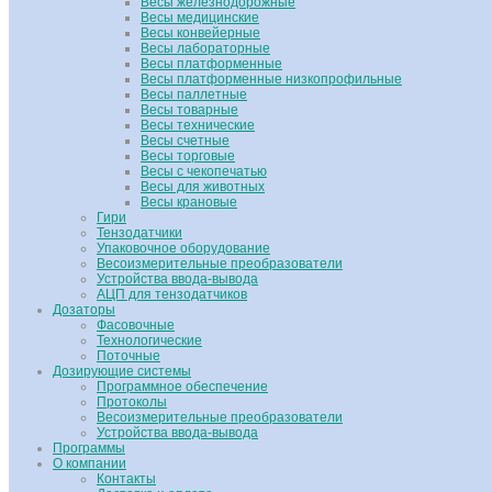
Весы железнодорожные
Весы медицинские
Весы конвейерные
Весы лабораторные
Весы платформенные
Весы платформенные низкопрофильные
Весы паллетные
Весы товарные
Весы технические
Весы счетные
Весы торговые
Весы с чекопечатью
Весы для животных
Весы крановые
Гири
Тензодатчики
Упаковочное оборудование
Весоизмерительные преобразователи
Устройства ввода-вывода
АЦП для тензодатчиков
Дозаторы
Фасовочные
Технологические
Поточные
Дозирующие системы
Программное обеспечение
Протоколы
Весоизмерительные преобразователи
Устройства ввода-вывода
Программы
О компании
Контакты