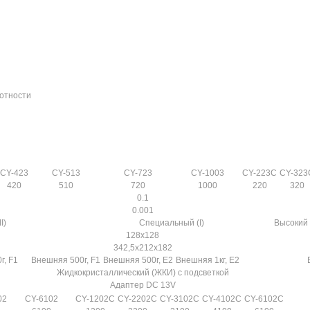
лотности
CY-423
CY-513
CY-723
CY-1003
CY-223C
CY-323
420
510
720
1000
220
320
0.1
0.001
I)
Специальный (I)
Высокий (
128x128
342,5x212x182
г, F1
Внешняя 500г, F1
Внешняя 500г, E2
Внешняя 1кг, Е2
Жидкокристаллический (ЖКИ) с подсветкой
Адаптер DC 13V
02
CY-6102
CY-1202C
CY-2202C
CY-3102C
CY-4102C
CY-6102C