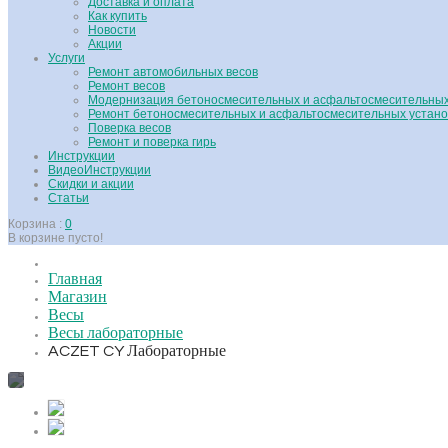
Доставка и оплата
Как купить
Новости
Акции
Услуги
Ремонт автомобильных весов
Ремонт весов
Модернизация бетоносмесительных и асфальтосмесительных
Ремонт бетоносмесительных и асфальтосмесительных устано
Поверка весов
Ремонт и поверка гирь
Инструкции
ВидеоИнструкции
Скидки и акции
Статьи
Корзина :
0
В корзине пусто!
Главная
Магазин
Весы
Весы лабораторные
ACZET CY Лабораторные