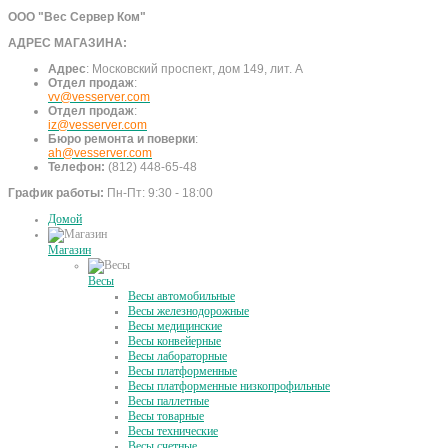
ООО "Вес Сервер Ком"
АДРЕС МАГАЗИНА:
Адрес
:
Московский проспект, дом 149, лит. А
Отдел продаж
:
vv@vesserver.com
Отдел продаж
:
iz@vesserver.com
Бюро ремонта и поверки
:
ah@vesserver.com
Телефон:
(812) 448-65-48
График работы:
Пн-Пт: 9:30 - 18:00
Домой
Магазин
Весы
Весы автомобильные
Весы железнодорожные
Весы медицинские
Весы конвейерные
Весы лабораторные
Весы платформенные
Весы платформенные низкопрофильные
Весы паллетные
Весы товарные
Весы технические
Весы счетные