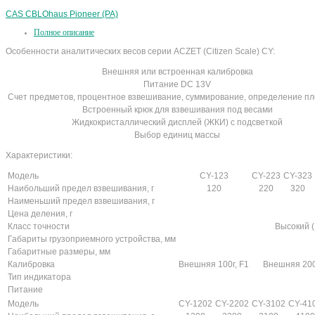
CAS CBL
Ohaus Pioneer (PA)
Полное описание
Особенности аналитических весов серии ACZET (Citizen Scale) CY:
Внешняя или встроенная калибровка
Питание DC 13V
Счет предметов, процентное взвешивание, суммирование, определение п
Встроенный крюк для взвешивания под весами
Жидкокристаллический дисплей (ЖКИ) с подсветкой
Выбор единиц массы
Характеристики:
Модель
CY-123
CY-223
CY-323
Наибольший предел взвешивания, г
120
220
320
Наименьший предел взвешивания, г
Цена деления, г
Класс точности
Высокий (I
Габариты грузоприемного устройства, мм
Габаритные размеры, мм
Калибровка
Внешняя 100г, F1
Внешняя 200
Тип индикатора
Питание
Модель
CY-1202
CY-2202
CY-3102
CY-41