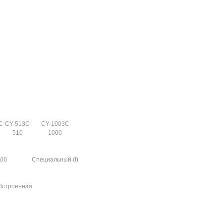
C
CY-513C
CY-1003C
510
1000
II)
Специальный (I)
Встроенная