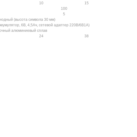
10
15
100
5
иодный (высота символа 30 мм)
кумулятор, 6В, 4,5Ач, сетевой адаптер 220В/6В1А)
очный алюминиевый сплав
24
38