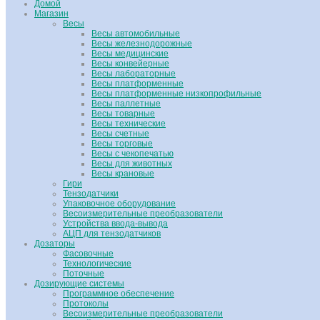
Домой
Магазин
Весы
Весы автомобильные
Весы железнодорожные
Весы медицинские
Весы конвейерные
Весы лабораторные
Весы платформенные
Весы платформенные низкопрофильные
Весы паллетные
Весы товарные
Весы технические
Весы счетные
Весы торговые
Весы с чекопечатью
Весы для животных
Весы крановые
Гири
Тензодатчики
Упаковочное оборудование
Весоизмерительные преобразователи
Устройства ввода-вывода
АЦП для тензодатчиков
Дозаторы
Фасовочные
Технологические
Поточные
Дозирующие системы
Программное обеспечение
Протоколы
Весоизмерительные преобразователи