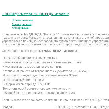
К 3000 ВРДА "Металл 3"
К 3000 ВРДА "Металл 3"
Полное описание
Характеристики
Модификации
Крановые весы
МИДЛ ВРДА "Металл 3"
отличаются простотой управления,
подъемными устройствами на предприятиях различных отраслей промышленн
управляются с помощью беспроводного пульта дистанционного управления л
повышенной точности измерения позволяет производить более точные изм
Особенности весов крановых
МИДЛ ВРДА "Металл 3"
:
Наибольший предел взвешивания 15 т.
Качественный корпус из прочного алюминиевого сплава.
Качественные тензометрические датчики.
Автономная работа от встроенного аккумулятора (6В, 4,5Ач).
Яркий светодиодный дисплей, высота символа 30 мм.
Инфракрасный ПДУ - до 10 м.
Выборка массы тары до 50% НПВ.
Технологический режим с повышением точности.
Звуковой сигнал о перегрузке, о стабилизации груза.
Если Вы желаете приобрести электронные крановые весы
МИДЛ ВРДА "Ме
Модель
К 3000 ВРДА "Металл 3"
К 5000 ВРДА 