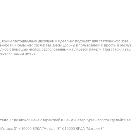
 ярким светодиодным дисплеем и идеально подходят для статического взве
ости и сельского хозяйства. Весы удобны в пользовании и просты в обслуж
ибо с помощью кнопок, расположенных на лицевой панели. При стабилизации
ерения массы грузов.
талл 3"
по низкой цене с гарантией в Санкт-Петербурге - просто сделайте 
"Металл 3"
К 10000 ВРДА "Металл 3"
К 15000 ВРДА "Металл 3"