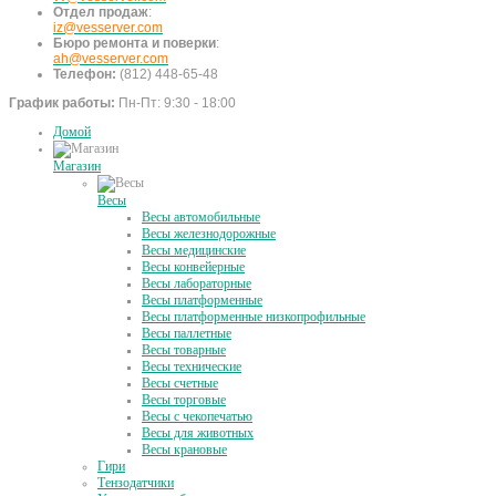
Отдел продаж
:
iz@vesserver.com
Бюро ремонта и поверки
:
ah@vesserver.com
Телефон:
(812) 448-65-48
График работы:
Пн-Пт: 9:30 - 18:00
Домой
Магазин
Весы
Весы автомобильные
Весы железнодорожные
Весы медицинские
Весы конвейерные
Весы лабораторные
Весы платформенные
Весы платформенные низкопрофильные
Весы паллетные
Весы товарные
Весы технические
Весы счетные
Весы торговые
Весы с чекопечатью
Весы для животных
Весы крановые
Гири
Тензодатчики