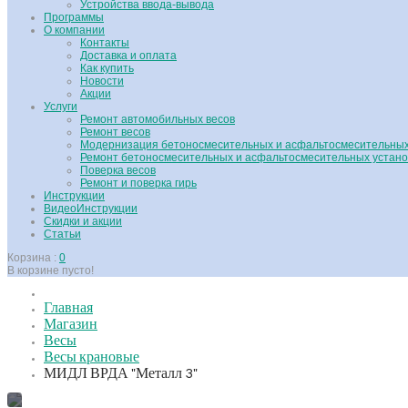
Устройства ввода-вывода
Программы
О компании
Контакты
Доставка и оплата
Как купить
Новости
Акции
Услуги
Ремонт автомобильных весов
Ремонт весов
Модернизация бетоносмесительных и асфальтосмесительных
Ремонт бетоносмесительных и асфальтосмесительных устано
Поверка весов
Ремонт и поверка гирь
Инструкции
ВидеоИнструкции
Скидки и акции
Статьи
Корзина :
0
В корзине пусто!
Главная
Магазин
Весы
Весы крановые
МИДЛ ВРДА "Металл 3"