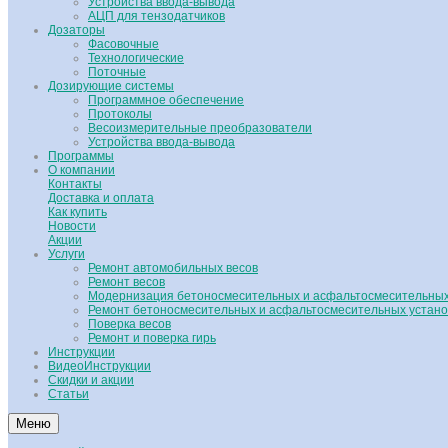
Устройства ввода-вывода
АЦП для тензодатчиков
Дозаторы
Фасовочные
Технологические
Поточные
Дозирующие системы
Программное обеспечение
Протоколы
Весоизмерительные преобразователи
Устройства ввода-вывода
Программы
О компании
Контакты
Доставка и оплата
Как купить
Новости
Акции
Услуги
Ремонт автомобильных весов
Ремонт весов
Модернизация бетоносмесительных и асфальтосмесительных
Ремонт бетоносмесительных и асфальтосмесительных устано
Поверка весов
Ремонт и поверка гирь
Инструкции
ВидеоИнструкции
Скидки и акции
Статьи
Меню