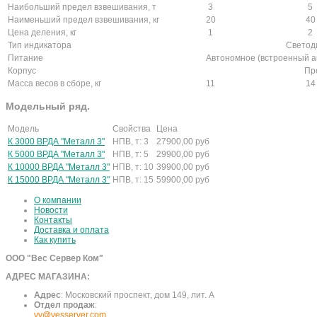
Наибольший предел взвешивания, т
3
5
Наименьший предел взвешивания, кг
20
40
Цена деления, кг
1
2
Тип индикатора
Светод
Питание
Автономное (встроенный ак
Корпус
Пр
Масса весов в сборе, кг
11
14
Модельный ряд.
Модель
Свойства
Цена
К 3000 ВРДА "Металл 3"
НПВ, т: 3
27900,00
руб
К 5000 ВРДА "Металл 3"
НПВ, т: 5
29900,00
руб
К 10000 ВРДА "Металл 3"
НПВ, т: 10
39900,00
руб
К 15000 ВРДА "Металл 3"
НПВ, т: 15
59900,00
руб
О компании
Новости
Контакты
Доставка и оплата
Как купить
ООО "Вес Сервер Ком"
АДРЕС МАГАЗИНА:
Адрес
:
Московский проспект, дом 149, лит. А
Отдел продаж
:
vv@vesserver.com