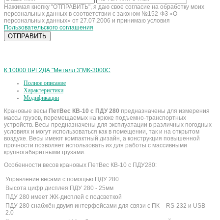
Нажимая кнопку "ОТПРАВИТЬ", я даю свое согласие на обработку моих
персональных данных в соответствии с законом №152-ФЗ «О
персональных данных» от 27.07.2006 и принимаю условия
Пользовательского соглашения
К 10000 ВРГ2ДА "Металл 3"
МК-3000C
Полное описание
Характеристики
Модификации
Крановые весы
ПетВес КВ-10 с ПДУ 280
предназначены для измерения
массы грузов, перемещаемых на крюке подъемно-транспортных
устройств. Весы предназначены для эксплуатации в различных погодных
условиях и могут использоваться как в помещении, так и на открытом
воздухе. Весы имеют компактный дизайн, а конструкция повышенной
прочности позволяет использовать их для работы с массивными
крупногабаритными грузами.
Особенности весов крановых ПетВес КВ-10 с ПДУ280:
Управление весами с помощью ПДУ 280
Высота цифр дисплея ПДУ 280 - 25мм
ПДУ 280 имеет ЖК-дисплей с подсветкой
ПДУ 280 снабжён двумя интерфейсами для связи с ПК – RS-232 и USB
2.0