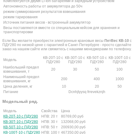
Комплектуются двумя Li-Ion батареями и зарядным устройством
Автономность работы от аккумулятора до 50ч
режим суммирования результатов взвешивания
режим тарирования
Источник питания весов - встроенный аккумулятор
Весы поставляются вместе со специальным кейсом для хранения и
транспортировки
Если Вы желаете приобрести электронные крановые весы
ПетВес КВ-10
с
ПДУ280 по низкой цене с гарантией в Санкт-Петербурге - просто сделайте
заказ на нашем сайте или свяжитесь с нашими менеджерами по телефону.
КВ-20Т-10 с
КВ-30Т-10 с
КВ-50Т-10 с
КВ-100Т-10 с
Модель
ПДУ280
ПДУ280
ПДУ280
ПДУ280
Наибольший предел
20
30
50
100
взвешивания, т
Наименьший предел
200
400
1000
взвешивания, кг
Цена деления, кг
10
20
50
Питание
Dcnhjtyysq frrevekznjh
Модельный ряд.
Модель
Свойства
Цена
КВ-20Т-10 с ПДУ280
НПВ: 20 т
80769,00
руб
КВ-30Т-10 с ПДУ280
НПВ: 30 т
132068,00
руб
КВ-50Т-10 с ПДУ280
НПВ: 50 т
200930,00
руб
КВ-100Т-10 с ПДУ280
НПВ: 100 т
467350,00
руб