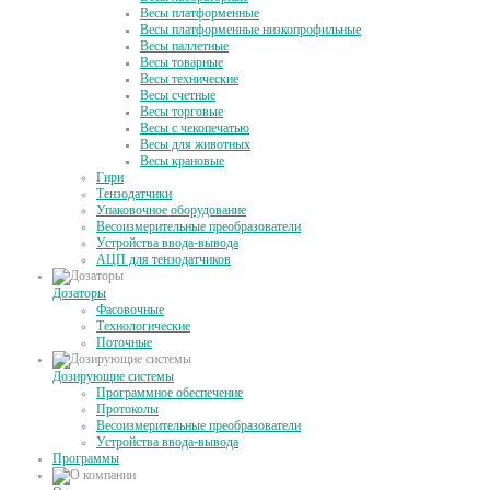
Весы платформенные
Весы платформенные низкопрофильные
Весы паллетные
Весы товарные
Весы технические
Весы счетные
Весы торговые
Весы с чекопечатью
Весы для животных
Весы крановые
Гири
Тензодатчики
Упаковочное оборудование
Весоизмерительные преобразователи
Устройства ввода-вывода
АЦП для тензодатчиков
Дозаторы
Фасовочные
Технологические
Поточные
Дозирующие системы
Программное обеспечение
Протоколы
Весоизмерительные преобразователи
Устройства ввода-вывода
Программы