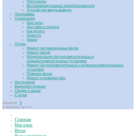
Протоколы
Весоизмерительные преобразователи
Устройства ввода-вывода
Программы
О компании
Контакты
Доставка и оплата
Как купить
Новости
Акции
Услуги
Ремонт автомобильных весов
Ремонт весов
Модернизация бетоносмесительных и
асфальтосмесительных установок
Ремонт бетоносмесительных и асфальтосмесительных
установок
Поверка весов
Ремонт и поверка гирь
Инструкции
ВидеоИнструкции
Скидки и акции
Статьи
Корзина :
0
В корзине пусто!
Главная
Магазин
Весы