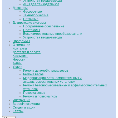
Устройства ввода-вывода
АЦП для тензодатчиков
Дозаторы
Фасовочные
Технологические
Поточные
Дозирующие системы
Программное обеспечение
Протоколы
Весоизмерительные преобразователи
Устройства ввода-вывода
Программы
О компании
Контакты
Доставка и оплата
Как купить
Новости
Акции
Услуги
Ремонт автомобильных весов
Ремонт весов
Модернизация бетоносмесительных и
асфальтосмесительных установок
Ремонт бетоносмесительных и асфальтосмесительных
установок
Поверка весов
Ремонт и поверка гирь
Инструкции
ВидеоИнструкции
Скидки и акции
Статьи