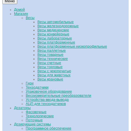
Меню
Домой
Магазин
Весы
Весы автомобильные
Весы железнодорожные
Весы медицинские
Весы конвейерные
Весы лабораторные
Весы платформенные
Весы платформенные низкопрофильные
Весы паллетные
Весы товарные
Весы технические
Весы счетные
Весы торговые
Весы с чекопечатью
Весы для животных
Весы крановые
Гири
Тензодатчики
Упаковочное оборудование
Весоизмерительные преобразователи
Устройства ввода-вывода
АЦП для тензодатчиков
Дозаторы
Фасовочные
Технологические
Поточные
Дозирующие системы
Программное обеспечение