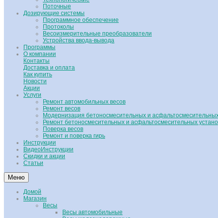
Поточные
Дозирующие системы
Программное обеспечение
Протоколы
Весоизмерительные преобразователи
Устройства ввода-вывода
Программы
О компании
Контакты
Доставка и оплата
Как купить
Новости
Акции
Услуги
Ремонт автомобильных весов
Ремонт весов
Модернизация бетоносмесительных и асфальтосмесительных
Ремонт бетоносмесительных и асфальтосмесительных устано
Поверка весов
Ремонт и поверка гирь
Инструкции
ВидеоИнструкции
Скидки и акции
Статьи
Меню
Домой
Магазин
Весы
Весы автомобильные