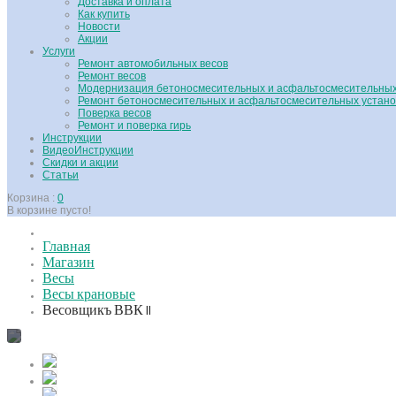
Доставка и оплата
Как купить
Новости
Акции
Услуги
Ремонт автомобильных весов
Ремонт весов
Модернизация бетоносмесительных и асфальтосмесительных
Ремонт бетоносмесительных и асфальтосмесительных устано
Поверка весов
Ремонт и поверка гирь
Инструкции
ВидеоИнструкции
Скидки и акции
Статьи
Корзина :
0
В корзине пусто!
Главная
Магазин
Весы
Весы крановые
Весовщикъ ВВК II