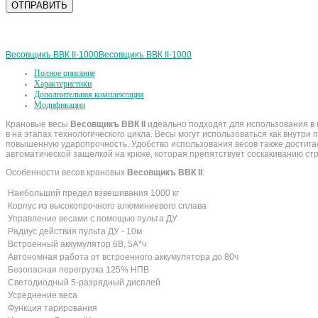
Весовщикъ ВВК II-1000
Весовщикъ ВВК II-1000
Полное описание
Характеристики
Дополнительная комплектация
Модификации
Крановые весы
Весовщикъ ВВК II
идеально подходят для использования в п
в на этапах технологического цикла. Весы могут использоваться как внутри
повышенную ударопрочность. Удобство использования весов также достига
автоматической защелкой на крюке, которая препятствует соскакиванию ст
Особенности весов крановых
Весовщикъ ВВК II
:
Наибольший предел взвешивания 1000 кг
Корпус из высокопрочного алюминиевого сплава
Управление весами с помощью пульта ДУ
Радиус действия пульта ДУ - 10м
Встроенный аккумулятор 6В, 5А*ч
Автономная работа от встроенного аккумулятора до 80ч
Безопасная перегрузка 125% НПВ
Светодиодный 5-разрядный дисплей
Усреднение веса
Функция тарирования