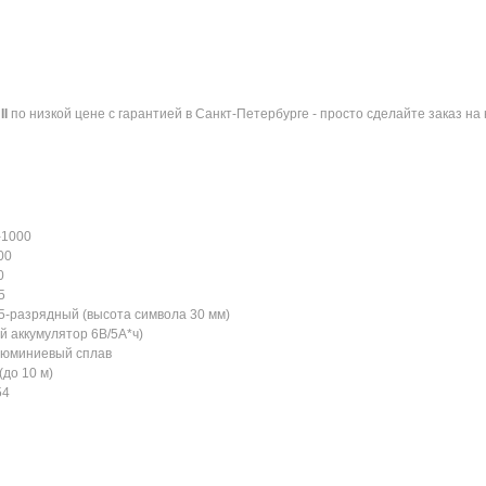
II
по низкой цене с гарантией в Санкт-Петербурге - просто сделайте заказ 
-1000
00
0
5
-разрядный (высота символа 30 мм)
 аккумулятор 6В/5А*ч)
юминиевый сплав
(до 10 м)
54