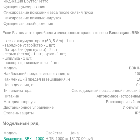
Индикация Брутто/Нетто
Функция суммирования
Фиксирование показаний веса после снятия груза
Фиксирование пиковых нагрузок
Функция энергосбережения
Если Вы желаете приобрести электронные крановые весы
Весовщикъ ВВК 
- весы с аккумулятором (6В, 5 А*ч) - 1 шт;
- зарядное устройство - 1 шт;
- батарейки (для пульта) - 2 шт;
- серьга (петля) - 1 шт; - крюк - 1 шт;
- шпилька - 1 шт;
- паспорт производителя - 1 шт.
Модель
ВВК II
Наибольший предел взвешивания, кг
10
Наименьший предел взвешивания, кг
1
Цена деления, кг
0,
Тип индикатора
Светодиодный повышенной яркости, 5
Питание
Автономное (встроенный
Материал корпуса
Высокопрочный ал
Дистанционное управление
ИК-пульт 
Степень защиты
IP
Модельный ряд.
Модель
Свойства
Цена
Весовщикъ ВВК II-1000
НПВ: 1000 кг
18170,00
руб