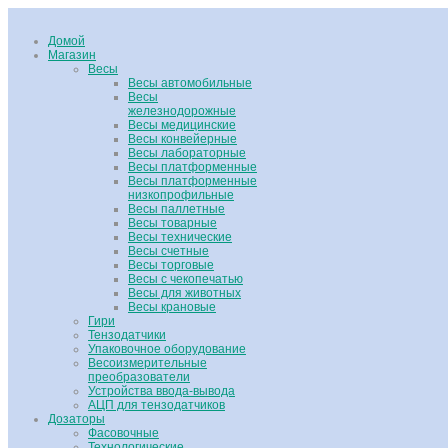
Домой
Магазин
Весы
Весы автомобильные
Весы
железнодорожные
Весы медицинские
Весы конвейерные
Весы лабораторные
Весы платформенные
Весы платформенные
низкопрофильные
Весы паллетные
Весы товарные
Весы технические
Весы счетные
Весы торговые
Весы с чекопечатью
Весы для животных
Весы крановые
Гири
Тензодатчики
Упаковочное оборудование
Весоизмерительные
преобразователи
Устройства ввода-вывода
АЦП для тензодатчиков
Дозаторы
Фасовочные
Технологические