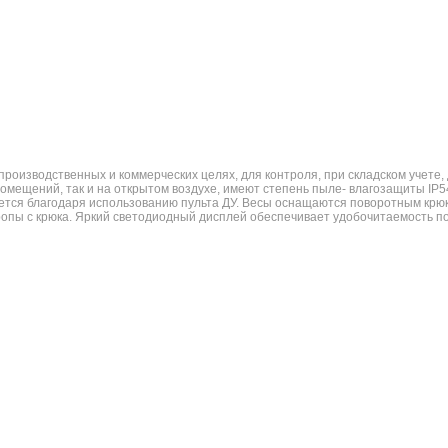
роизводственных и коммерческих целях, для контроля, при складском учете,
 помещений, так и на открытом воздухе, имеют степень пыле- влагозащиты IP5
ется благодаря использованию пульта ДУ. Весы оснащаются поворотным крюко
ропы с крюка. Яркий светодиодный дисплей обеспечивает удобочитаемость п