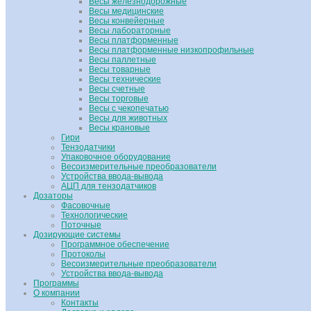
Весы железнодорожные
Весы медицинские
Весы конвейерные
Весы лабораторные
Весы платформенные
Весы платформенные низкопрофильные
Весы паллетные
Весы товарные
Весы технические
Весы счетные
Весы торговые
Весы с чекопечатью
Весы для животных
Весы крановые
Гири
Тензодатчики
Упаковочное оборудование
Весоизмерительные преобразователи
Устройства ввода-вывода
АЦП для тензодатчиков
Дозаторы
Фасовочные
Технологические
Поточные
Дозирующие системы
Программное обеспечение
Протоколы
Весоизмерительные преобразователи
Устройства ввода-вывода
Программы
О компании
Контакты