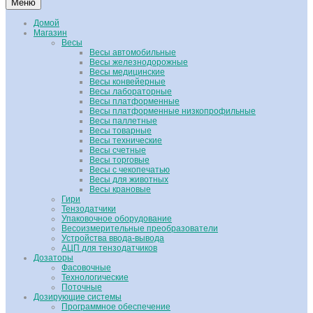
Меню
Домой
Магазин
Весы
Весы автомобильные
Весы железнодорожные
Весы медицинские
Весы конвейерные
Весы лабораторные
Весы платформенные
Весы платформенные низкопрофильные
Весы паллетные
Весы товарные
Весы технические
Весы счетные
Весы торговые
Весы с чекопечатью
Весы для животных
Весы крановые
Гири
Тензодатчики
Упаковочное оборудование
Весоизмерительные преобразователи
Устройства ввода-вывода
АЦП для тензодатчиков
Дозаторы
Фасовочные
Технологические
Поточные
Дозирующие системы
Программное обеспечение