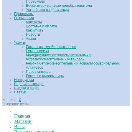
Протоколы
Весоизмерительные преобразователи
Устройства ввода-вывода
Программы
О компании
Контакты
Доставка и оплата
Как купить
Новости
Акции
Услуги
Ремонт автомобильных весов
Ремонт весов
Модернизация бетоносмесительных и
асфальтосмесительных установок
Ремонт бетоносмесительных и асфальтосмесительных
установок
Поверка весов
Ремонт и поверка гирь
Инструкции
ВидеоИнструкции
Скидки и акции
Статьи
Корзина :
0
В корзине пусто!
Главная
Магазин
Весы