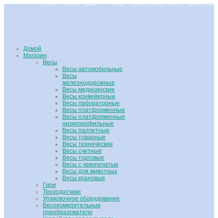
Домой
Магазин
Весы
Весы автомобильные
Весы
железнодорожные
Весы медицинские
Весы конвейерные
Весы лабораторные
Весы платформенные
Весы платформенные
низкопрофильные
Весы паллетные
Весы товарные
Весы технические
Весы счетные
Весы торговые
Весы с чекопечатью
Весы для животных
Весы крановые
Гири
Тензодатчики
Упаковочное оборудование
Весоизмерительные
преобразователи