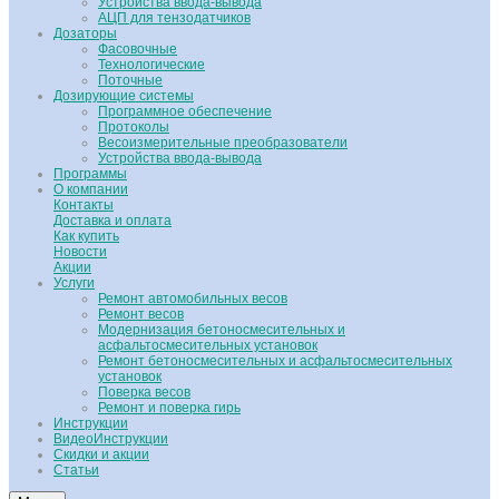
Устройства ввода-вывода
АЦП для тензодатчиков
Дозаторы
Фасовочные
Технологические
Поточные
Дозирующие системы
Программное обеспечение
Протоколы
Весоизмерительные преобразователи
Устройства ввода-вывода
Программы
О компании
Контакты
Доставка и оплата
Как купить
Новости
Акции
Услуги
Ремонт автомобильных весов
Ремонт весов
Модернизация бетоносмесительных и
асфальтосмесительных установок
Ремонт бетоносмесительных и асфальтосмесительных
установок
Поверка весов
Ремонт и поверка гирь
Инструкции
ВидеоИнструкции
Скидки и акции
Статьи