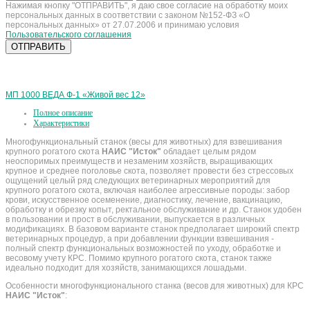
Нажимая кнопку "ОТПРАВИТЬ", я даю свое согласие на обработку моих
персональных данных в соответствии с законом №152-ФЗ «О
персональных данных» от 27.07.2006 и принимаю условия
Пользовательского соглашения
МП 1000 ВЕДА Ф-1 «Живой вес 12»
Полное описание
Характеристики
Многофункциональный станок (весы для животных) для взвешивания
крупного рогатого скота
НАИС "Исток"
обладает целым рядом
неоспоримых преимуществ и незаменим хозяйств, выращивающих
крупное и среднее поголовье скота, позволяет провести без стрессовых
ощущений целый ряд следующих ветеринарных мероприятий для
крупного рогатого скота, включая наиболее агрессивные породы: забор
крови, искусственное осеменение, диагностику, лечение, вакцинацию,
обработку и обрезку копыт, ректальное обслуживание и др. Станок удобен
в пользовании и прост в обслуживании, выпускается в различных
модификациях. В базовом варианте станок предполагает широкий спектр
ветеринарных процедур, а при добавлении функции взвешивания -
полный спектр функциональных возможностей по уходу, обработке и
весовому учету КРС. Помимо крупного рогатого скота, станок также
идеально подходит для хозяйств, занимающихся лошадьми.
Особенности многофункционального станка (весов для животных) для КРС
НАИС "Исток"
: