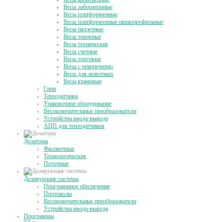
Весы лабораторные
Весы платформенные
Весы платформенные низкопрофильные
Весы паллетные
Весы товарные
Весы технические
Весы счетные
Весы торговые
Весы с чекопечатью
Весы для животных
Весы крановые
Гири
Тензодатчики
Упаковочное оборудование
Весоизмерительные преобразователи
Устройства ввода-вывода
АЦП для тензодатчиков
Дозаторы
Фасовочные
Технологические
Поточные
Дозирующие системы
Программное обеспечение
Протоколы
Весоизмерительные преобразователи
Устройства ввода-вывода
Программы