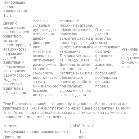
Наибольший
предел
взвешивания
1,5 т.
Удобные
Усиленный
Двери с
складные
механизм затвора,
механизмом
рукоятки для
обеспечивающий
Открытие
фиксации шеи
открывания
надежное
дверей
животного,
дверей
закрытие дверей и
вовнутрь
который
фиксации
предотвращающий
станка
предотвращает
шеи
самопроизвольное
обеспечивает
возможность
Резиновы
животного
открывание.
быструю
открывания
накладки
позволяют
Толщина металла
фиксацию
дверей
на дверях
оптимально
от 6 мм до 10 мм.
шеи
животным и
фиксации
расположить
Дополнительные
животного
обеспечивает
шеи.
станок и
накладки на
без
синхронную
сэкономить
петлях механизма
постоянной
работу створок.
пространство
обеспечивают
регулировки
Надежно
за счет
надежную работу
ширины
фиксирует
минимального
при сильных
проема.
животное в
бокового
ударах животного
области шеи.
интервала.
о стенки двери.
Если Вы желаете приобрести многофункциональный станок (весы для
животных) для КРС
НАИС "Исток"
по низкой цене с гарантией в Санкт-
Петербурге - просто сделайте заказ на нашем сайте или свяжитесь с
нашими менеджерами по телефону.
Модель
НАИС "Исток"
Наибольший предел взвешивания, т
1,5
Длина, мм
3600