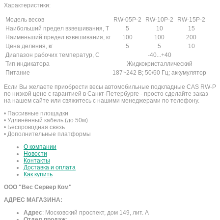
Характеристики:
Модель весов
RW-05P-2
RW-10P-2
RW-15P-2
Наибольший предел взвешивания, Т
5
10
15
Наименьший предел взвешивания, кг
100
100
200
Цена деления, кг
5
5
10
Диапазон рабочих температур, С
-40...+40
Тип индикатора
Жидкокристаллический
Питание
187~242 В; 50/60 Гц; аккумулятор
Если Вы желаете приобрести весы автомобильные подкладные CAS RW-P
по низкой цене с гарантией в Санкт-Петербурге - просто сделайте заказ
на нашем сайте или свяжитесь с нашими менеджерами по телефону.
• Пассивные площадки
• Удлинённый кабель (до 50м)
• Беспроводная связь
• Дополнительные платформы
О компании
Новости
Контакты
Доставка и оплата
Как купить
ООО "Вес Сервер Ком"
АДРЕС МАГАЗИНА:
Адрес
:
Московский проспект, дом 149, лит. А
Отдел продаж
: