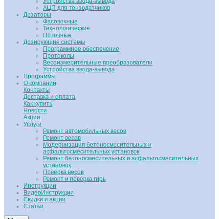
Устройства ввода-вывода
АЦП для тензодатчиков
Дозаторы
Фасовочные
Технологические
Поточные
Дозирующие системы
Программное обеспечение
Протоколы
Весоизмерительные преобразователи
Устройства ввода-вывода
Программы
О компании
Контакты
Доставка и оплата
Как купить
Новости
Акции
Услуги
Ремонт автомобильных весов
Ремонт весов
Модернизация бетоносмесительных и
асфальтосмесительных установок
Ремонт бетоносмесительных и асфальтосмесительных
установок
Поверка весов
Ремонт и поверка гирь
Инструкции
ВидеоИнструкции
Скидки и акции
Статьи