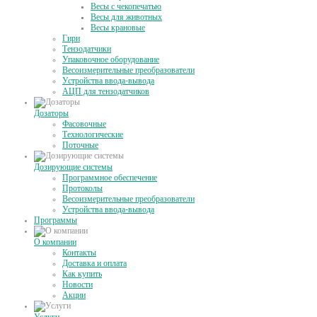
Весы с чекопечатью
Весы для животных
Весы крановые
Гири
Тензодатчики
Упаковочное оборудование
Весоизмерительные преобразователи
Устройства ввода-вывода
АЦП для тензодатчиков
Дозаторы
Фасовочные
Технологические
Поточные
Дозирующие системы
Программное обеспечение
Протоколы
Весоизмерительные преобразователи
Устройства ввода-вывода
Программы
О компании
Контакты
Доставка и оплата
Как купить
Новости
Акции