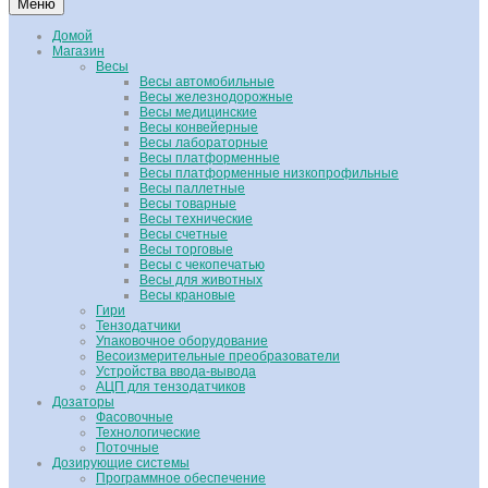
Меню
Домой
Магазин
Весы
Весы автомобильные
Весы железнодорожные
Весы медицинские
Весы конвейерные
Весы лабораторные
Весы платформенные
Весы платформенные низкопрофильные
Весы паллетные
Весы товарные
Весы технические
Весы счетные
Весы торговые
Весы с чекопечатью
Весы для животных
Весы крановые
Гири
Тензодатчики
Упаковочное оборудование
Весоизмерительные преобразователи
Устройства ввода-вывода
АЦП для тензодатчиков
Дозаторы
Фасовочные
Технологические
Поточные
Дозирующие системы
Программное обеспечение