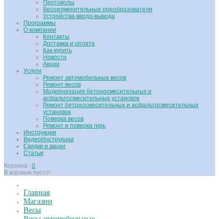
Протоколы
Весоизмерительные преобразователи
Устройства ввода-вывода
Программы
О компании
Контакты
Доставка и оплата
Как купить
Новости
Акции
Услуги
Ремонт автомобильных весов
Ремонт весов
Модернизация бетоносмесительных и
асфальтосмесительных установок
Ремонт бетоносмесительных и асфальтосмесительных
установок
Поверка весов
Ремонт и поверка гирь
Инструкции
ВидеоИнструкции
Скидки и акции
Статьи
Корзина :
0
В корзине пусто!
Главная
Магазин
Весы