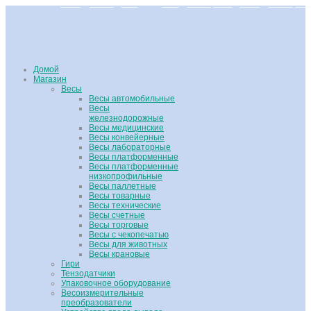
Домой
Магазин
Весы
Весы автомобильные
Весы
железнодорожные
Весы медицинские
Весы конвейерные
Весы лабораторные
Весы платформенные
Весы платформенные
низкопрофильные
Весы паллетные
Весы товарные
Весы технические
Весы счетные
Весы торговые
Весы с чекопечатью
Весы для животных
Весы крановые
Гири
Тензодатчики
Упаковочное оборудование
Весоизмерительные
преобразователи