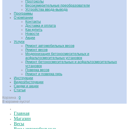
Протоколы
Весоизмерительные преобразователи
Устройства ввода-вывода
Программы
О компании
Контакты
Доставка и оплата
Как купить
Новости
Акции
Услуги
Ремонт автомобильных весов
Ремонт весов
Модернизация бетоносмесительных и
асфальтосмесительных установок
Ремонт бетоносмесительных и асфальтосмесительных
установок
Поверка весов
Ремонт и поверка гирь
Инструкции
ВидеоИнструкции
Скидки и акции
Статьи
Корзина :
0
В корзине пусто!
Главная
Магазин
Весы