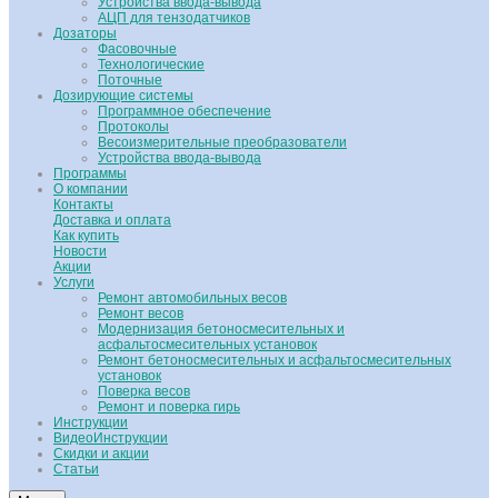
Устройства ввода-вывода
АЦП для тензодатчиков
Дозаторы
Фасовочные
Технологические
Поточные
Дозирующие системы
Программное обеспечение
Протоколы
Весоизмерительные преобразователи
Устройства ввода-вывода
Программы
О компании
Контакты
Доставка и оплата
Как купить
Новости
Акции
Услуги
Ремонт автомобильных весов
Ремонт весов
Модернизация бетоносмесительных и
асфальтосмесительных установок
Ремонт бетоносмесительных и асфальтосмесительных
установок
Поверка весов
Ремонт и поверка гирь
Инструкции
ВидеоИнструкции
Скидки и акции
Статьи