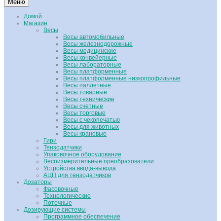
Меню
Домой
Магазин
Весы
Весы автомобильные
Весы железнодорожные
Весы медицинские
Весы конвейерные
Весы лабораторные
Весы платформенные
Весы платформенные низкопрофильные
Весы паллетные
Весы товарные
Весы технические
Весы счетные
Весы торговые
Весы с чекопечатью
Весы для животных
Весы крановые
Гири
Тензодатчики
Упаковочное оборудование
Весоизмерительные преобразователи
Устройства ввода-вывода
АЦП для тензодатчиков
Дозаторы
Фасовочные
Технологические
Поточные
Дозирующие системы
Программное обеспечение