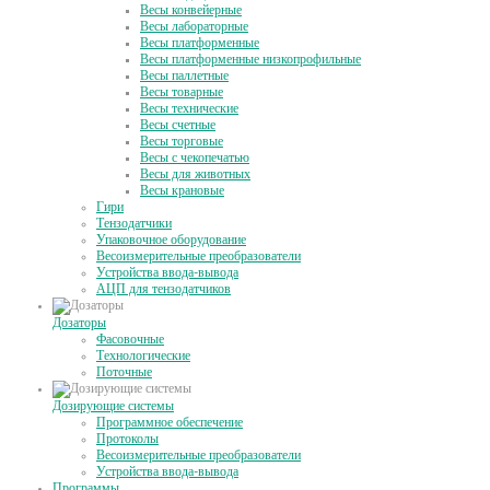
Весы конвейерные
Весы лабораторные
Весы платформенные
Весы платформенные низкопрофильные
Весы паллетные
Весы товарные
Весы технические
Весы счетные
Весы торговые
Весы с чекопечатью
Весы для животных
Весы крановые
Гири
Тензодатчики
Упаковочное оборудование
Весоизмерительные преобразователи
Устройства ввода-вывода
АЦП для тензодатчиков
Дозаторы
Фасовочные
Технологические
Поточные
Дозирующие системы
Программное обеспечение
Протоколы
Весоизмерительные преобразователи
Устройства ввода-вывода
Программы