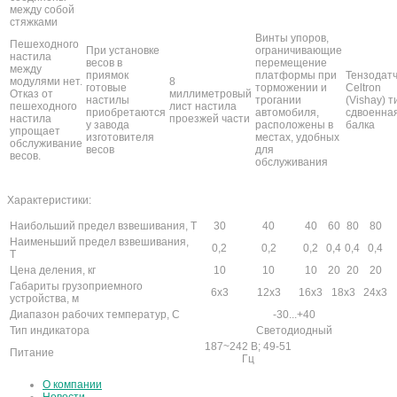
между собой
стяжками
Винты упоров,
Пешеходного
При установке
ограничивающие
настила
весов в
перемещение
между
приямок
платформы при
Тензодат
модулями нет.
8
готовые
торможении и
Celtron
Отказ от
миллиметровый
настилы
трогании
(Vishay) т
пешеходного
лист настила
приобретаются
автомобиля,
сдвоенна
настила
проезжей части
у завода
расположены в
балка
упрощает
изготовителя
местах, удобных
обслуживание
весов
для
весов.
обслуживания
Характеристики:
Наибольший предел взвешивания, Т
30
40
40
60
80
80
Наименьший предел взвешивания,
0,2
0,2
0,2
0,4
0,4
0,4
Т
Цена деления, кг
10
10
10
20
20
20
Габариты грузоприемного
6х3
12х3
16х3
18х3
24х3
устройства, м
Диапазон рабочих температур, С
-30...+40
Тип индикатора
Светодиодный
187~242 В; 49-51
Питание
Гц
О компании