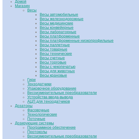
Домой
Магазин
Весы
Весы автомобильные
Весы железнодорожные
Весы медицинские
Весы конвейерные
Весы лабораторные
Весы платформенные
Весы платформенные низкопрофильные
Весы паллетные
Весы товарные
Весы технические
Весы счетные
Весы торговые
Весы с чекопечатью
Весы для животных
Весы крановые
Гири
Тензодатчики
Упаковочное оборудование
Весоизмерительные преобразователи
Устройства ввода-вывода
АЦП для тензодатчиков
Дозаторы
Фасовочные
Технологические
Поточные
Дозирующие системы
Программное обеспечение
Протоколы
Весоизмерительные преобразователи