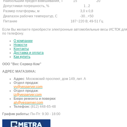
Наибольший предел взвешивания, Т
15
20
Допустимая погрешность, %
1...2
Размер платформы, м
3,0 х 0,8
Диапазон рабочих температур, С
-30...+50
Питание
187~220 В; 49-51 Гц
Если Вы желаете приобрести электронные автомобильные весы ИСТОК для п
по телефону.
О компании
Новости
Контакты
Доставка и оплата
Как купить
ООО "Вес Сервер Ком"
АДРЕС МАГАЗИНА:
Адрес
:
Московский проспект, дом 149, лит. А
Отдел продаж
:
vv@vesserver.com
Отдел продаж
:
iz@vesserver.com
Бюро ремонта и поверки
:
ah@vesserver.com
Телефон:
(812) 448-65-48
График работы:
Пн-Пт: 9:30 - 18:00