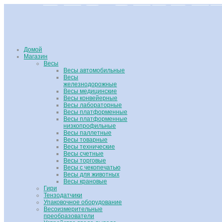
Домой
Магазин
Весы
Весы автомобильные
Весы
железнодорожные
Весы медицинские
Весы конвейерные
Весы лабораторные
Весы платформенные
Весы платформенные
низкопрофильные
Весы паллетные
Весы товарные
Весы технические
Весы счетные
Весы торговые
Весы с чекопечатью
Весы для животных
Весы крановые
Гири
Тензодатчики
Упаковочное оборудование
Весоизмерительные
преобразователи