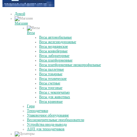
Домой
Магазин
Весы
Весы автомобильные
Весы железнодорожные
Весы медицинские
Весы конвейерные
Весы лабораторные
Весы платформенные
Весы платформенные низкопрофильные
Весы паллетные
Весы товарные
Весы технические
Весы счетные
Весы торговые
Весы с чекопечатью
Весы для животных
Весы крановые
Гири
Тензодатчики
Упаковочное оборудование
Весоизмерительные преобразователи
Устройства ввода-вывода
АЦП для тензодатчиков