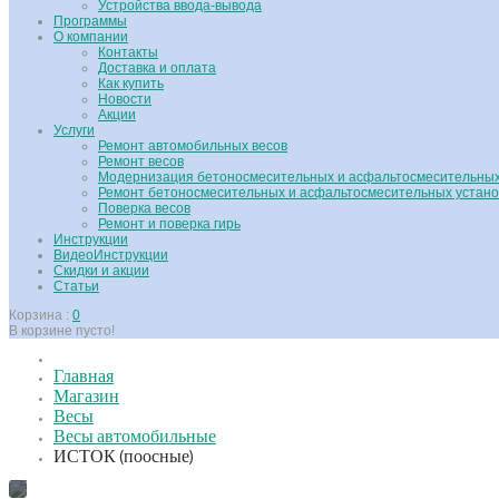
Устройства ввода-вывода
Программы
О компании
Контакты
Доставка и оплата
Как купить
Новости
Акции
Услуги
Ремонт автомобильных весов
Ремонт весов
Модернизация бетоносмесительных и асфальтосмесительных
Ремонт бетоносмесительных и асфальтосмесительных устано
Поверка весов
Ремонт и поверка гирь
Инструкции
ВидеоИнструкции
Скидки и акции
Статьи
Корзина :
0
В корзине пусто!
Главная
Магазин
Весы
Весы автомобильные
ИСТОК (поосные)