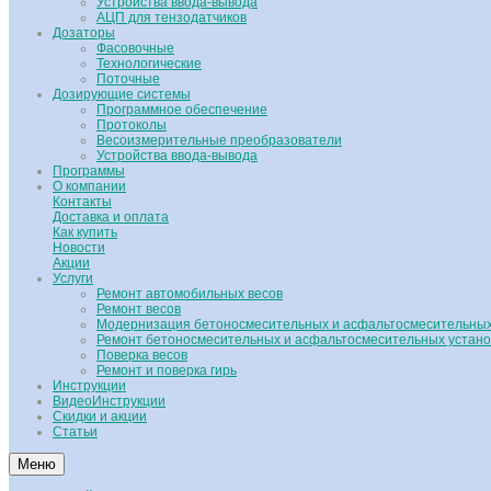
Устройства ввода-вывода
АЦП для тензодатчиков
Дозаторы
Фасовочные
Технологические
Поточные
Дозирующие системы
Программное обеспечение
Протоколы
Весоизмерительные преобразователи
Устройства ввода-вывода
Программы
О компании
Контакты
Доставка и оплата
Как купить
Новости
Акции
Услуги
Ремонт автомобильных весов
Ремонт весов
Модернизация бетоносмесительных и асфальтосмесительных
Ремонт бетоносмесительных и асфальтосмесительных устано
Поверка весов
Ремонт и поверка гирь
Инструкции
ВидеоИнструкции
Скидки и акции
Статьи
Меню