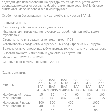
подходят для использования на предприятиях, где требуется частая
смена расположения весов, т.к. бесфундаментные весы ВАЛ-М быстро
снимаются, легко перевозятся и монтируются.
Особенности бесфундаментных автомобильных весов ВАЛ-М:
Бефундаментные
Легкость и удобство монтажа и демонтажа
Идеальны для взвешивания грузовых автомобилей при небольшом
грузопотоке
Степень пыле-влагозащиты тензодатчиков - IP68
Устойчивость к воздействию агрессивных сред и грессивных нагрузок
Возможность установки на любую твердую горизонтальную поверхность
Высокая точность измерений и удобство эксплуатации
Интерфейс RS232 или RS485
Средний срок службы - не менее 20 лет
Характеристики:
ВАЛ-
ВАЛ-
ВАЛ-
ВАЛ-
ВАЛ-
ВАЛ-
М-15
М-30
М-40
М-60
М-80
М-100
Модель
ВАЛ-
ВАЛ-
ВАЛ-
ВАЛ-
ВАЛ-
ВАЛ-
М-15/6
М-30/15
М-40/20
М-60/30
М-80/40
М-100/50
Наибольший предел
15
30
40
60
80
100
взвешивания, Т
15/6
30/15
40/20
60/30
80/40
100/50
Наименьший предел
100
300
400
1000
взвешивания, кг
40
100
200
400
5
10
20
50