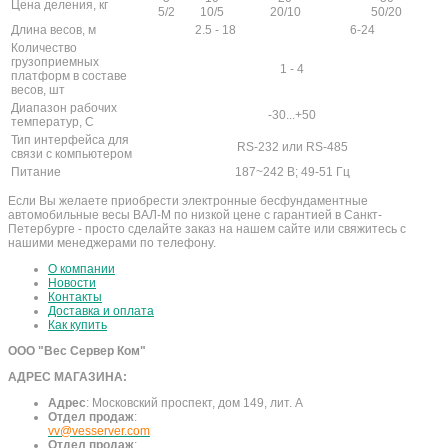
Цена деления, кг
5/2
10/5
20/10
50/20
Длина весов, м
2.5 - 18
6-24
Количество
грузоприемных
1 - 4
платформ в составе
весов, шт
Диапазон рабочих
-30...+50
температур, С
Тип интерфейса для
RS-232 или RS-485
связи с компьютером
Питание
187~242 В; 49-51 Гц
Если Вы желаете приобрести электронные бесфундаментные
автомобильные весы ВАЛ-М по низкой цене с гарантией в Санкт-
Петербурге - просто сделайте заказ на нашем сайте или свяжитесь с
нашими менеджерами по телефону.
О компании
Новости
Контакты
Доставка и оплата
Как купить
ООО "Вес Сервер Ком"
АДРЕС МАГАЗИНА:
Адрес
:
Московский проспект, дом 149, лит. А
Отдел продаж
:
vv@vesserver.com
Отдел продаж
: