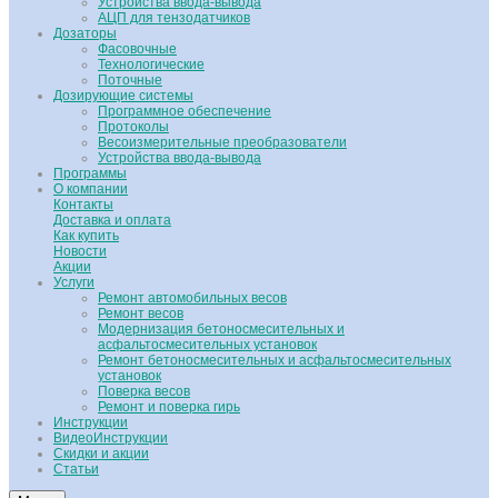
Устройства ввода-вывода
АЦП для тензодатчиков
Дозаторы
Фасовочные
Технологические
Поточные
Дозирующие системы
Программное обеспечение
Протоколы
Весоизмерительные преобразователи
Устройства ввода-вывода
Программы
О компании
Контакты
Доставка и оплата
Как купить
Новости
Акции
Услуги
Ремонт автомобильных весов
Ремонт весов
Модернизация бетоносмесительных и
асфальтосмесительных установок
Ремонт бетоносмесительных и асфальтосмесительных
установок
Поверка весов
Ремонт и поверка гирь
Инструкции
ВидеоИнструкции
Скидки и акции
Статьи