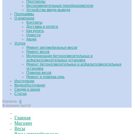
Протоколы
Весоизмерительные преобразователи
Устройства ввода-вывода
Программы
О компании
Контакты
Доставка и оплата
Как купить
Новости
Акции
Услуги
Ремонт автомобильных весов
Ремонт весов
Модернизация бетоносмесительных и
асфальтосмесительных установок
Ремонт бетоносмесительных и асфальтосмесительных
установок
Поверка весов
Ремонт и поверка гирь
Инструкции
ВидеоИнструкции
Скидки и акции
Статьи
Корзина :
0
В корзине пусто!
Главная
Магазин
Весы