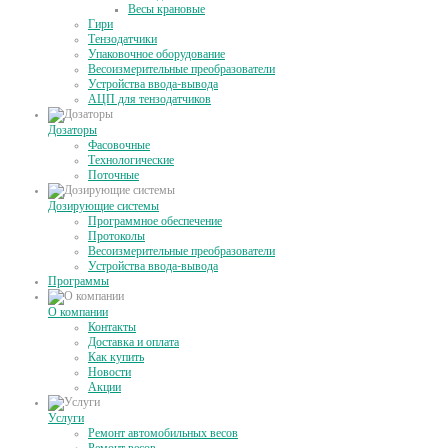
Весы крановые
Гири
Тензодатчики
Упаковочное оборудование
Весоизмерительные преобразователи
Устройства ввода-вывода
АЦП для тензодатчиков
Дозаторы
Фасовочные
Технологические
Поточные
Дозирующие системы
Программное обеспечение
Протоколы
Весоизмерительные преобразователи
Устройства ввода-вывода
Программы
О компании
Контакты
Доставка и оплата
Как купить
Новости
Акции
Услуги
Ремонт автомобильных весов