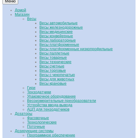
Меню
Домой
Магазин
Весы
Весы автомобильные
Весы железнодорожные
Весы медицинские
Весы конвейерные
Весы лабораторные
Весы платформенные
Весы платформенные низкопрофильные
Весы паллетные
Весы товарные
Весы технические
Весы счетные
Весы торговые
Весы с чекопечатью
Весы для животных
Весы крановые
Гири
Тензодатчики
Упаковочное оборудование
Весоизмерительные преобразователи
Устройства ввода-вывода
АЦП для тензодатчиков
Дозаторы
Фасовочные
Технологические
Поточные
Дозирующие системы
Программное обеспечение