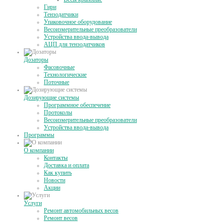
Гири
Тензодатчики
Упаковочное оборудование
Весоизмерительные преобразователи
Устройства ввода-вывода
АЦП для тензодатчиков
Дозаторы
Фасовочные
Технологические
Поточные
Дозирующие системы
Программное обеспечение
Протоколы
Весоизмерительные преобразователи
Устройства ввода-вывода
Программы
О компании
Контакты
Доставка и оплата
Как купить
Новости
Акции
Услуги
Ремонт автомобильных весов
Ремонт весов