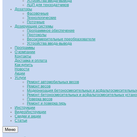
Устройства ввода-вывода
АЦП для тензодатчиков
Дозаторы
Фасовочные
Технологические
Поточные
Дозирующие системы
Программное обеспечение
Протоколы
Весоизмерительные преобразователи
Устройства ввода-вывода
Программы
О компании
Контакты
Доставка и оплата
Как купить
Новости
Акции
Услуги
Ремонт автомобильных весов
Ремонт весов
Модернизация бетоносмесительных и асфальтосмесительных
Ремонт бетоносмесительных и асфальтосмесительных устано
Поверка весов
Ремонт и поверка гирь
Инструкции
ВидеоИнструкции
Скидки и акции
Статьи
Меню