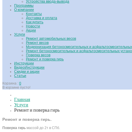
Устройства ввода-вывода
Программы
О компании
Контакты
Доставка и оплата
Как купить
Новости
Акции
Услуги
Ремонт автомобильных весов
Ремонт весов
Модернизация бетоносмесительных и асфальтосмесительных
Ремонт бетоносмесительных и асфальтосмесительных устано
Поверка весов
Ремонт и поверка гирь
Инструкции
ВидеоИнструкции
Скидки и акции
Статьи
Корзина :
0
В корзине пусто!
Главная
Услуги
Ремонт и поверка гирь
Ремонт и поверка гирь.
Поверка гирь
массой до 2т в СПб.