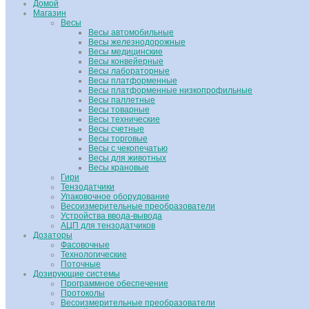
Домой
Магазин
Весы
Весы автомобильные
Весы железнодорожные
Весы медицинские
Весы конвейерные
Весы лабораторные
Весы платформенные
Весы платформенные низкопрофильные
Весы паллетные
Весы товарные
Весы технические
Весы счетные
Весы торговые
Весы с чекопечатью
Весы для животных
Весы крановые
Гири
Тензодатчики
Упаковочное оборудование
Весоизмерительные преобразователи
Устройства ввода-вывода
АЦП для тензодатчиков
Дозаторы
Фасовочные
Технологические
Поточные
Дозирующие системы
Программное обеспечение
Протоколы
Весоизмерительные преобразователи