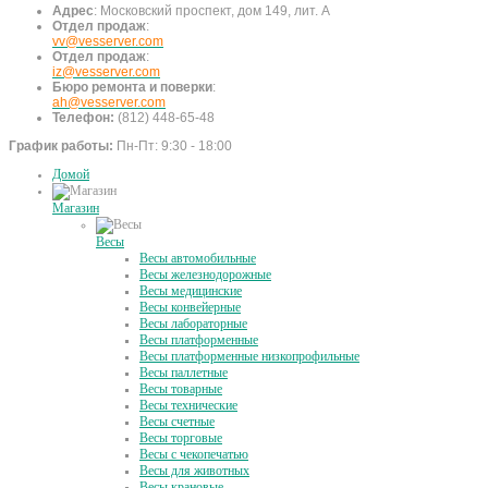
Адрес
:
Московский проспект, дом 149, лит. А
Отдел продаж
:
vv@vesserver.com
Отдел продаж
:
iz@vesserver.com
Бюро ремонта и поверки
:
ah@vesserver.com
Телефон:
(812) 448-65-48
График работы:
Пн-Пт: 9:30 - 18:00
Домой
Магазин
Весы
Весы автомобильные
Весы железнодорожные
Весы медицинские
Весы конвейерные
Весы лабораторные
Весы платформенные
Весы платформенные низкопрофильные
Весы паллетные
Весы товарные
Весы технические
Весы счетные
Весы торговые
Весы с чекопечатью
Весы для животных
Весы крановые