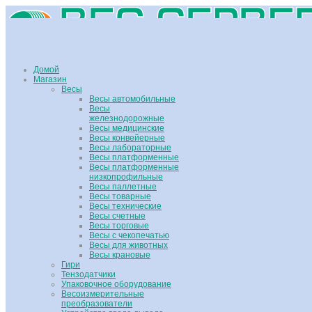
Домой
Магазин
Весы
Весы автомобильные
Весы
железнодорожные
Весы медицинские
Весы конвейерные
Весы лабораторные
Весы платформенные
Весы платформенные
низкопрофильные
Весы паллетные
Весы товарные
Весы технические
Весы счетные
Весы торговые
Весы с чекопечатью
Весы для животных
Весы крановые
Гири
Тензодатчики
Упаковочное оборудование
Весоизмерительные
преобразователи