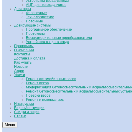
Устройства ввода-вывода
АЦП для тензодатчиков
Дозаторы
Фасовочные
Технологические
Поточные
Дозирующие системы
Программное обеспечение
Протоколы
Весоизмерительные преобразователи
Устройства ввода-вывода
Программы
О компании
Контакты
Доставка и оплата
Как купить
Новости
Акции
Услуги
Ремонт автомобильных весов
Ремонт весов
Модернизация бетоносмесительных и асфальтосмесительных
Ремонт бетоносмесительных и асфальтосмесительных устано
Поверка весов
Ремонт и поверка гирь
Инструкции
ВидеоИнструкции
Скидки и акции
Статьи
Меню