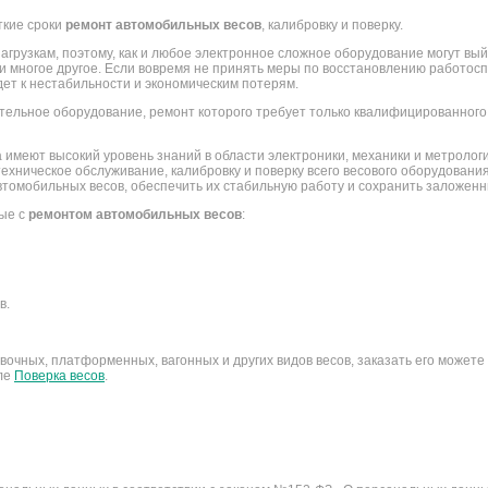
ткие сроки
ремонт автомобильных весов
, калибровку и поверку.
грузкам, поэтому, как и любое электронное сложное оборудование могут вый
и многое другое. Если вовремя не принять меры по восстановлению работосп
ет к нестабильности и экономическим потерям.
ельное оборудование, ремонт которого требует только квалифицированного
 имеют высокий уровень знаний в области электроники, механики и метроло
техническое обслуживание, калибровку и поверку всего весового оборудова
томобильных весов, обеспечить их стабильную работу и сохранить заложенн
ные с
ремонтом автомобильных весов
:
в.
очных, платформенных, вагонных и других видов весов, заказать его можете
еле
Поверка весов
.