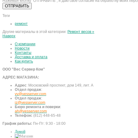
Нажимая кнопку "ОТПРАВИТЬ", я даю свое согласие на обработку моих пер
Теги
ремонт
Другие материалы в этой категории:
Ремонт весов »
Наверх
О компании
Новости
Контакты
Доставка и оплата
Как купить
ООО "Вес Сервер Ком"
АДРЕС МАГАЗИНА:
Адрес
:
Московский проспект, дом 149, лит. А
Отдел продаж
:
vv@vesserver.com
Отдел продаж
:
iz@vesserver.com
Бюро ремонта и поверки
:
ah@vesserver.com
Телефон:
(812) 448-65-48
График работы:
Пн-Пт: 9:30 - 18:00
Домой