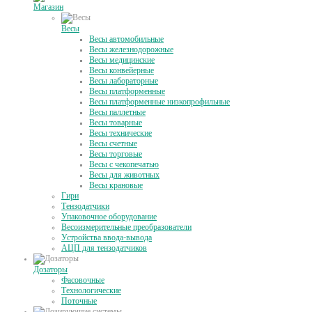
Магазин
Весы
Весы автомобильные
Весы железнодорожные
Весы медицинские
Весы конвейерные
Весы лабораторные
Весы платформенные
Весы платформенные низкопрофильные
Весы паллетные
Весы товарные
Весы технические
Весы счетные
Весы торговые
Весы с чекопечатью
Весы для животных
Весы крановые
Гири
Тензодатчики
Упаковочное оборудование
Весоизмерительные преобразователи
Устройства ввода-вывода
АЦП для тензодатчиков
Дозаторы
Фасовочные
Технологические
Поточные