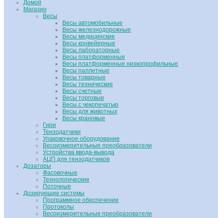
Домой
Магазин
Весы
Весы автомобильные
Весы железнодорожные
Весы медицинские
Весы конвейерные
Весы лабораторные
Весы платформенные
Весы платформенные низкопрофильные
Весы паллетные
Весы товарные
Весы технические
Весы счетные
Весы торговые
Весы с чекопечатью
Весы для животных
Весы крановые
Гири
Тензодатчики
Упаковочное оборудование
Весоизмерительные преобразователи
Устройства ввода-вывода
АЦП для тензодатчиков
Дозаторы
Фасовочные
Технологические
Поточные
Дозирующие системы
Программное обеспечение
Протоколы
Весоизмерительные преобразователи