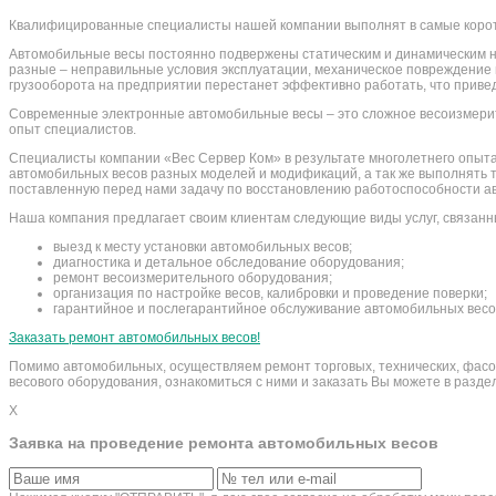
Квалифицированные специалисты нашей компании выполнят в самые коро
Автомобильные весы постоянно подвержены статическим и динамическим на
разные – неправильные условия эксплуатации, механическое повреждение 
грузооборота на предприятии перестанет эффективно работать, что привед
Современные электронные автомобильные весы – это сложное весоизмерит
опыт специалистов.
Специалисты компании «Вес Сервер Ком» в результате многолетнего опыта
автомобильных весов разных моделей и модификаций, а так же выполнять 
поставленную перед нами задачу по восстановлению работоспособности ав
Наша компания предлагает своим клиентам следующие виды услуг, связан
выезд к месту установки автомобильных весов;
диагностика и детальное обследование оборудования;
ремонт весоизмерительного оборудования;
организация по настройке весов, калибровки и проведение поверки;
гарантийное и послегарантийное обслуживание автомобильных весо
Заказать ремонт автомобильных весов!
Помимо автомобильных, осуществляем ремонт торговых, технических, фасов
весового оборудования, ознакомиться с ними и заказать Вы можете в разд
X
Заявка на проведение ремонта автомобильных весов