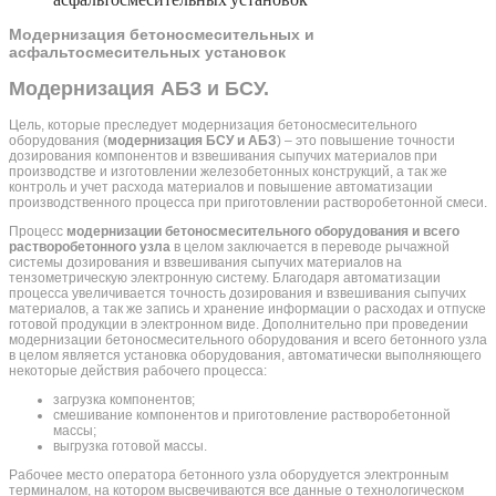
асфальтосмесительных установок
Модернизация бетоносмесительных и
асфальтосмесительных установок
Модернизация АБЗ и БСУ.
Цель, которые преследует модернизация бетоносмесительного
оборудования (
модернизация БСУ и АБЗ
) – это повышение точности
дозирования компонентов и взвешивания сыпучих материалов при
производстве и изготовлении железобетонных конструкций, а так же
контроль и учет расхода материалов и повышение автоматизации
производственного процесса при приготовлении растворобетонной смеси.
Процесс
модернизации бетоносмесительного оборудования и всего
растворобетонного узла
в целом заключается в переводе рычажной
системы дозирования и взвешивания сыпучих материалов на
тензометрическую электронную систему. Благодаря автоматизации
процесса увеличивается точность дозирования и взвешивания сыпучих
материалов, а так же запись и хранение информации о расходах и отпуске
готовой продукции в электронном виде. Дополнительно при проведении
модернизации бетоносмесительного оборудования и всего бетонного узла
в целом является установка оборудования, автоматически выполняющего
некоторые действия рабочего процесса:
загрузка компонентов;
смешивание компонентов и приготовление растворобетонной
массы;
выгрузка готовой массы.
Рабочее место оператора бетонного узла оборудуется электронным
терминалом, на котором высвечиваются все данные о технологическом