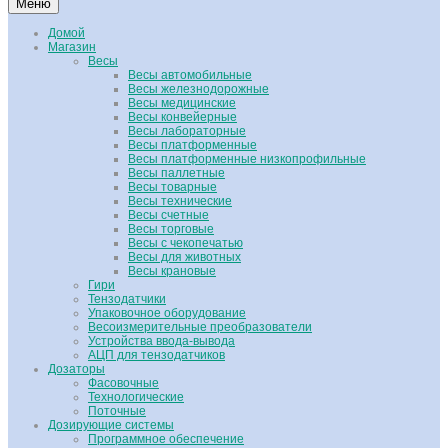
Меню
Домой
Магазин
Весы
Весы автомобильные
Весы железнодорожные
Весы медицинские
Весы конвейерные
Весы лабораторные
Весы платформенные
Весы платформенные низкопрофильные
Весы паллетные
Весы товарные
Весы технические
Весы счетные
Весы торговые
Весы с чекопечатью
Весы для животных
Весы крановые
Гири
Тензодатчики
Упаковочное оборудование
Весоизмерительные преобразователи
Устройства ввода-вывода
АЦП для тензодатчиков
Дозаторы
Фасовочные
Технологические
Поточные
Дозирующие системы
Программное обеспечение