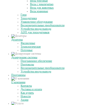
Весы торговые
Весы с чекопечатью
Весы для животных
Весы крановые
Гири
Тензодатчики
Упаковочное оборудование
Весоизмерительные преобразователи
Устройства ввода-вывода
АЦП для тензодатчиков
Дозаторы
Фасовочные
Технологические
Поточные
Дозирующие системы
Программное обеспечение
Протоколы
Весоизмерительные преобразователи
Устройства ввода-вывода
Программы
О компании
Контакты
Доставка и оплата
Как купить
Новости
Акции