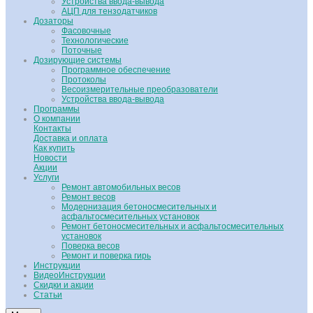
Устройства ввода-вывода
АЦП для тензодатчиков
Дозаторы
Фасовочные
Технологические
Поточные
Дозирующие системы
Программное обеспечение
Протоколы
Весоизмерительные преобразователи
Устройства ввода-вывода
Программы
О компании
Контакты
Доставка и оплата
Как купить
Новости
Акции
Услуги
Ремонт автомобильных весов
Ремонт весов
Модернизация бетоносмесительных и
асфальтосмесительных установок
Ремонт бетоносмесительных и асфальтосмесительных
установок
Поверка весов
Ремонт и поверка гирь
Инструкции
ВидеоИнструкции
Скидки и акции
Статьи