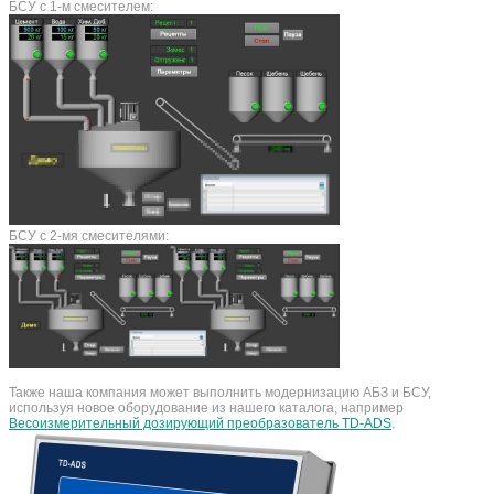
БСУ с 1-м смесителем:
БСУ с 2-мя смесителями:
Также наша компания может выполнить модернизацию АБЗ и БСУ,
используя новое оборудование из нашего каталога, например
Весоизмерительный дозирующий преобразователь TD-ADS
.