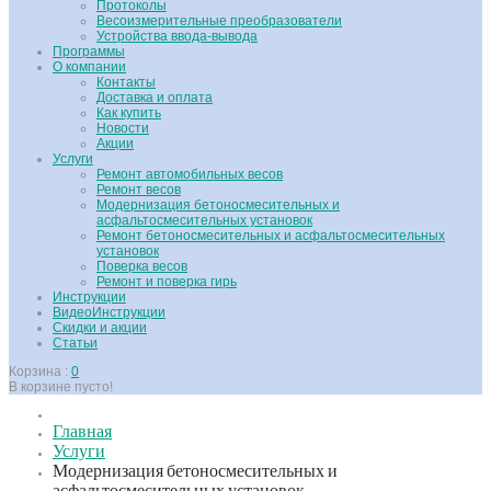
Протоколы
Весоизмерительные преобразователи
Устройства ввода-вывода
Программы
О компании
Контакты
Доставка и оплата
Как купить
Новости
Акции
Услуги
Ремонт автомобильных весов
Ремонт весов
Модернизация бетоносмесительных и
асфальтосмесительных установок
Ремонт бетоносмесительных и асфальтосмесительных
установок
Поверка весов
Ремонт и поверка гирь
Инструкции
ВидеоИнструкции
Скидки и акции
Статьи
Корзина :
0
В корзине пусто!
Главная
Услуги
Модернизация бетоносмесительных и