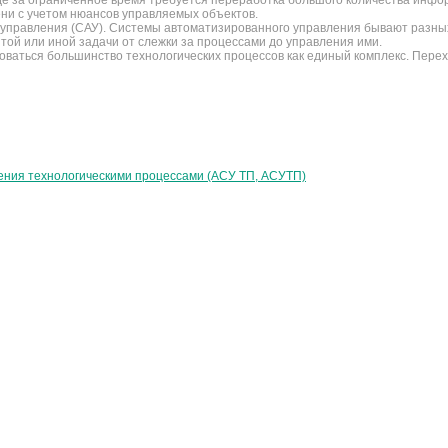
де за ограниченное время требуется переработка большого количества инфо
ни с учетом нюансов управляемых объектов.
управления (САУ). Системы автоматизированного управления бывают разных 
ой или иной задачи от слежки за процессами до управления ими.
ваться большинство технологических процессов как единый комплекс. Перехо
ения технологическими процессами (АСУ ТП, АСУТП)