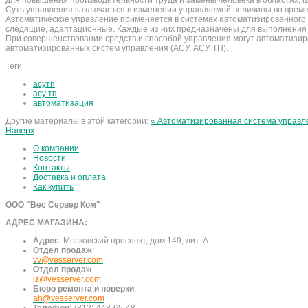
для повышения производительности труда и замены человека в областях, г
Суть управления заключается в изменении управляемой величины во време
Автоматическое управление применяется в системах автоматизированного 
следящие, адаптационные. Каждые из них предназначены для выполнения т
При совершенствовании средств и способой управления могут автоматизиро
автоматизированных систем управления (АСУ, АСУ ТП).
Теги
асутп
асу тп
автоматизация
Другие материалы в этой категории:
« Автоматизированная система управл
Наверх
О компании
Новости
Контакты
Доставка и оплата
Как купить
ООО "Вес Сервер Ком"
АДРЕС МАГАЗИНА:
Адрес
:
Московский проспект, дом 149, лит. А
Отдел продаж
:
vv@vesserver.com
Отдел продаж
:
iz@vesserver.com
Бюро ремонта и поверки
:
ah@vesserver.com