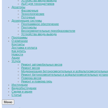
Устройства ввода-вывода
АЦП для тензодатчиков
Дозаторы
Фасовочные
Технологические
Поточные
Дозирующие системы
Программное обеспечение
Протоколы
Весоизмерительные преобразователи
Устройства ввода-вывода
Программы
О компании
Контакты
Доставка и оплата
Как купить
Новости
Акции
Услуги
Ремонт автомобильных весов
Ремонт весов
Модернизация бетоносмесительных и асфальтосмесительных
Ремонт бетоносмесительных и асфальтосмесительных устано
Поверка весов
Ремонт и поверка гирь
Инструкции
ВидеоИнструкции
Скидки и акции
Статьи
Меню