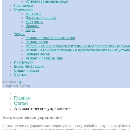
Устройства ввода-вывода
Программы
О компании
Контакты
Доставка и оплата
Как купить
Новости
Акции
Услуги
Ремонт автомобильных весов
Ремонт весов
Модернизация бетоносмесительных и асфальтосмесительных
Ремонт бетоносмесительных и асфальтосмесительных устано
Поверка весов
Ремонт и поверка гирь
Инструкции
ВидеоИнструкции
Скидки и акции
Статьи
Корзина :
0
В корзине пусто!
Главная
Статьи
Автоматическое управление
Автоматическое управление
Автоматическое управление подразумевает под собой совокупность действ