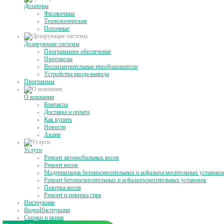
Дозаторы
Фасовочные
Технологические
Поточные
Дозирующие системы
Программное обеспечение
Протоколы
Весоизмерительные преобразователи
Устройства ввода-вывода
Программы
О компании
Контакты
Доставка и оплата
Как купить
Новости
Акции
Услуги
Ремонт автомобильных весов
Ремонт весов
Модернизация бетоносмесительных и асфальтосмесительных установо
Ремонт бетоносмесительных и асфальтосмесительных установок
Поверка весов
Ремонт и поверка гирь
Инструкции
ВидеоИнструкции
Скидки и акции