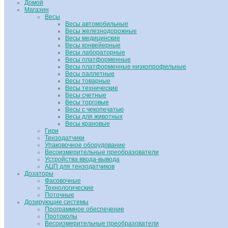
Домой
Магазин
Весы
Весы автомобильные
Весы железнодорожные
Весы медицинские
Весы конвейерные
Весы лабораторные
Весы платформенные
Весы платформенные низкопрофильные
Весы паллетные
Весы товарные
Весы технические
Весы счетные
Весы торговые
Весы с чекопечатью
Весы для животных
Весы крановые
Гири
Тензодатчики
Упаковочное оборудование
Весоизмерительные преобразователи
Устройства ввода-вывода
АЦП для тензодатчиков
Дозаторы
Фасовочные
Технологические
Поточные
Дозирующие системы
Программное обеспечение
Протоколы
Весоизмерительные преобразователи