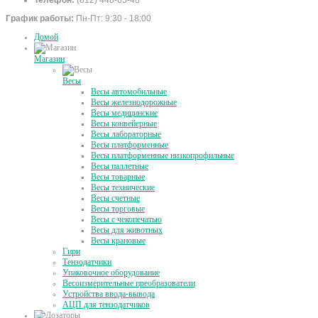
Телефон:
(812) 448-65-48
График работы:
Пн-Пт: 9:30 - 18:00
Домой
Магазин
Весы
Весы автомобильные
Весы железнодорожные
Весы медицинские
Весы конвейерные
Весы лабораторные
Весы платформенные
Весы платформенные низкопрофильные
Весы паллетные
Весы товарные
Весы технические
Весы счетные
Весы торговые
Весы с чекопечатью
Весы для животных
Весы крановые
Гири
Тензодатчики
Упаковочное оборудование
Весоизмерительные преобразователи
Устройства ввода-вывода
АЦП для тензодатчиков