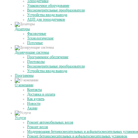
Тензодатчики
Упаковочное оборудование
Весоизмерительные преобразователи
Устройства ввода-вывода
АЦП для тензодатчиков
Дозаторы
Фасовочные
Технологические
Поточные
Дозирующие системы
Программное обеспечение
Протоколы
Весоизмерительные преобразователи
Устройства ввода-вывода
Программы
О компании
Контакты
Доставка и оплата
Как купить
Новости
Акции
Услуги
Ремонт автомобильных весов
Ремонт весов
Модернизация бетоносмесительных и асфальтосмесительных установо
Ремонт бетоносмесительных и асфальтосмесительных установок