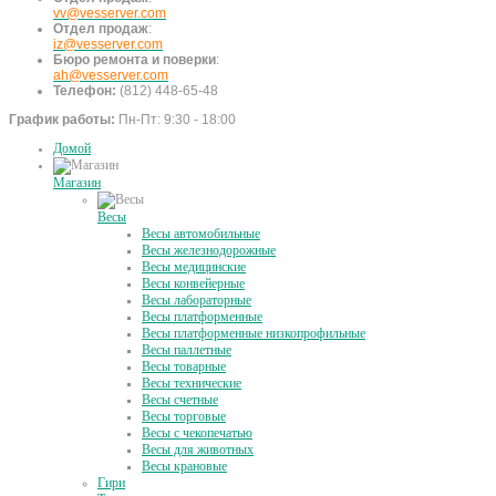
vv@vesserver.com
Отдел продаж
:
iz@vesserver.com
Бюро ремонта и поверки
:
ah@vesserver.com
Телефон:
(812) 448-65-48
График работы:
Пн-Пт: 9:30 - 18:00
Домой
Магазин
Весы
Весы автомобильные
Весы железнодорожные
Весы медицинские
Весы конвейерные
Весы лабораторные
Весы платформенные
Весы платформенные низкопрофильные
Весы паллетные
Весы товарные
Весы технические
Весы счетные
Весы торговые
Весы с чекопечатью
Весы для животных
Весы крановые
Гири