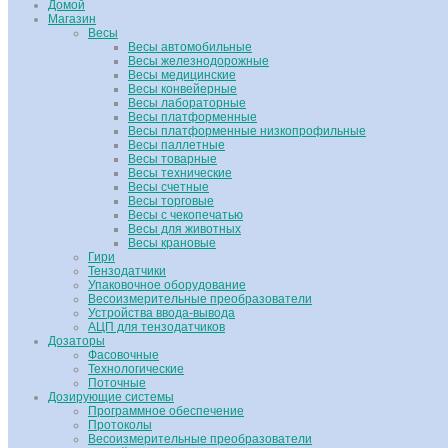
Домой
Магазин
Весы
Весы автомобильные
Весы железнодорожные
Весы медицинские
Весы конвейерные
Весы лабораторные
Весы платформенные
Весы платформенные низкопрофильные
Весы паллетные
Весы товарные
Весы технические
Весы счетные
Весы торговые
Весы с чекопечатью
Весы для животных
Весы крановые
Гири
Тензодатчики
Упаковочное оборудование
Весоизмерительные преобразователи
Устройства ввода-вывода
АЦП для тензодатчиков
Дозаторы
Фасовочные
Технологические
Поточные
Дозирующие системы
Программное обеспечение
Протоколы
Весоизмерительные преобразователи