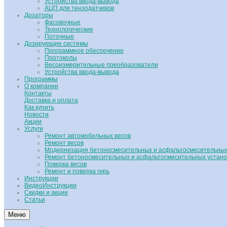
Устройства ввода-вывода
АЦП для тензодатчиков
Дозаторы
Фасовочные
Технологические
Поточные
Дозирующие системы
Программное обеспечение
Протоколы
Весоизмерительные преобразователи
Устройства ввода-вывода
Программы
О компании
Контакты
Доставка и оплата
Как купить
Новости
Акции
Услуги
Ремонт автомобильных весов
Ремонт весов
Модернизация бетоносмесительных и асфальтосмесительных
Ремонт бетоносмесительных и асфальтосмесительных устано
Поверка весов
Ремонт и поверка гирь
Инструкции
ВидеоИнструкции
Скидки и акции
Статьи
Меню