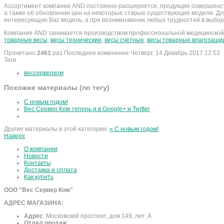
Ассортимент компании AND постоянно расширяется, продукция совершенств
а также об обновлении цен на некоторые старые существующие модели. Д
интересующую Вас модель, а при возникновении любых трудностей в выбо
Компания AND занимается производством профессиональной медицинской 
товарные весы
,
весы технические
,
весы счетные
,
весы товарные влагозащ
Прочитано
2461
раз
Последнее изменение Четверг, 14 Декабрь 2017 12:53
Теги
вессерверком
Похожие материалы (по тегу)
С новым годом!
Вес Сервер Ком теперь и в Google+ и Twitter
Другие материалы в этой категории:
« С новым годом!
Наверх
О компании
Новости
Контакты
Доставка и оплата
Как купить
ООО "Вес Сервер Ком"
АДРЕС МАГАЗИНА:
Адрес
:
Московский проспект, дом 149, лит. А
Отдел продаж
: