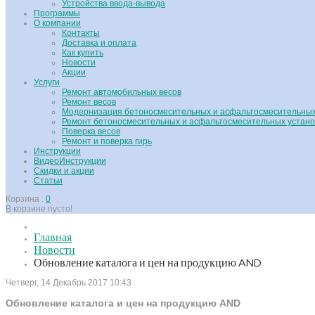
Устройства ввода-вывода
Программы
О компании
Контакты
Доставка и оплата
Как купить
Новости
Акции
Услуги
Ремонт автомобильных весов
Ремонт весов
Модернизация бетоносмесительных и асфальтосмесительных
Ремонт бетоносмесительных и асфальтосмесительных устано
Поверка весов
Ремонт и поверка гирь
Инструкции
ВидеоИнструкции
Скидки и акции
Статьи
Корзина :
0
В корзине пусто!
Главная
Новости
Обновление каталога и цен на продукцию AND
Четверг, 14 Декабрь 2017 10:43
Обновление каталога и цен на продукцию AND