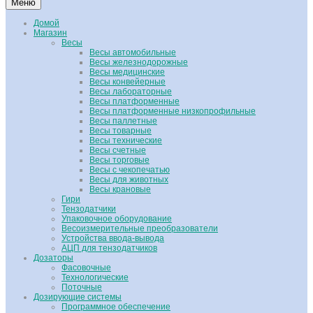
Меню
Домой
Магазин
Весы
Весы автомобильные
Весы железнодорожные
Весы медицинские
Весы конвейерные
Весы лабораторные
Весы платформенные
Весы платформенные низкопрофильные
Весы паллетные
Весы товарные
Весы технические
Весы счетные
Весы торговые
Весы с чекопечатью
Весы для животных
Весы крановые
Гири
Тензодатчики
Упаковочное оборудование
Весоизмерительные преобразователи
Устройства ввода-вывода
АЦП для тензодатчиков
Дозаторы
Фасовочные
Технологические
Поточные
Дозирующие системы
Программное обеспечение