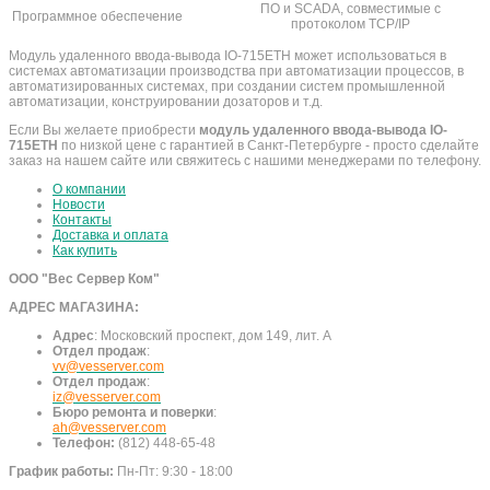
ПО и SCADA, совместимые с
Программное обеспечение
протоколом TCP/IP
Модуль удаленного ввода-вывода IO-715ETH может использоваться в
системах автоматизации производства при автоматизации процессов, в
автоматизированных системах, при создании систем промышленной
автоматизации, конструировании дозаторов и т.д.
Если Вы желаете приобрести
модуль удаленного ввода-вывода IO-
715ETH
по низкой цене с гарантией в Санкт-Петербурге - просто сделайте
заказ на нашем сайте или свяжитесь с нашими менеджерами по телефону.
О компании
Новости
Контакты
Доставка и оплата
Как купить
ООО "Вес Сервер Ком"
АДРЕС МАГАЗИНА:
Адрес
:
Московский проспект, дом 149, лит. А
Отдел продаж
:
vv@vesserver.com
Отдел продаж
:
iz@vesserver.com
Бюро ремонта и поверки
:
ah@vesserver.com
Телефон:
(812) 448-65-48
График работы:
Пн-Пт: 9:30 - 18:00