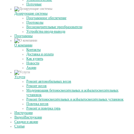
Поточные
Дозирующие системы
Программное обеспечение
Протоколы
Весоизмерительные преобразователи
Устройства ввода-вывода
Программы
О компании
Контакты
Доставка и оплата
Как купить
Новости
Акции
Услуги
Ремонт автомобильных весов
Ремонт весов
Модернизация бетоносмесительных и асфальтосмесительных
установок
Ремонт бетоносмесительных и асфальтосмесительных установок
Поверка весов
Ремонт и поверка гирь
Инструкции
ВидеоИнструкции
Скидки и акции
Статьи