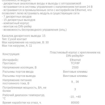
Особенности модуля:
- дискретные аналоговые входы и выходы с опторазвязкой
- встраивается в системы управления с напряжением питания 24 В
- встраивается в промышленные сети с интерфейсом Ethernet, что
позволяет легко встраивать модуль в существующие сети
- 7 дискретных входов
- 15 дискретных выходов
- компактный корпус
- монтаж на DIN-рейку
- возможность беспроводного управления (опц.)
Каналов дискретного вывода: 15
Тип: Сухой контакт
Max напряжение на нагрузке, В: 30
Max ток нагрузки, А: 11
Пластиковый корпус с креплением на
Конструкция
DIN-рейку/td>
Интерфейс:
Ethernet
Протокол:
TCP/IP
Напряжение изоляции, В
2500
Разъемы портов ввода
Винтовые клеммы
Разъемы портов вывода
Винтовые клеммы
Напряжение питания
9... 36
постоянного тока, В
Потребляемая мощность, ВА, не
3
более
Рабочий диапазон температур,
-10.. +40
°С
Время наработки на отказ, ч.
80000