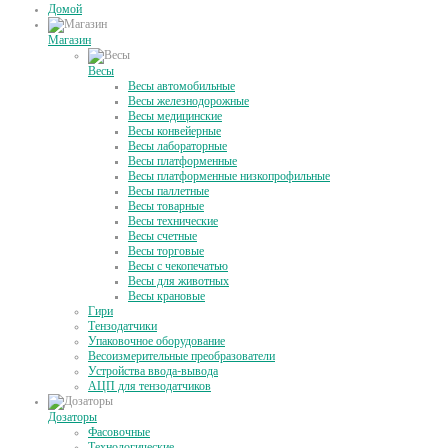
Домой
Магазин
Весы
Весы автомобильные
Весы железнодорожные
Весы медицинские
Весы конвейерные
Весы лабораторные
Весы платформенные
Весы платформенные низкопрофильные
Весы паллетные
Весы товарные
Весы технические
Весы счетные
Весы торговые
Весы с чекопечатью
Весы для животных
Весы крановые
Гири
Тензодатчики
Упаковочное оборудование
Весоизмерительные преобразователи
Устройства ввода-вывода
АЦП для тензодатчиков
Дозаторы
Фасовочные
Технологические