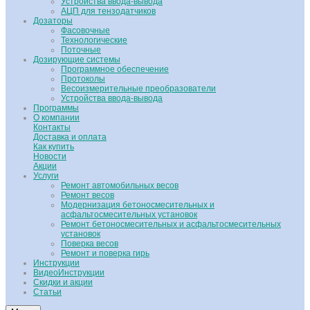
Устройства ввода-вывода
АЦП для тензодатчиков
Дозаторы
Фасовочные
Технологические
Поточные
Дозирующие системы
Программное обеспечение
Протоколы
Весоизмерительные преобразователи
Устройства ввода-вывода
Программы
О компании
Контакты
Доставка и оплата
Как купить
Новости
Акции
Услуги
Ремонт автомобильных весов
Ремонт весов
Модернизация бетоносмесительных и
асфальтосмесительных установок
Ремонт бетоносмесительных и асфальтосмесительных
установок
Поверка весов
Ремонт и поверка гирь
Инструкции
ВидеоИнструкции
Скидки и акции
Статьи