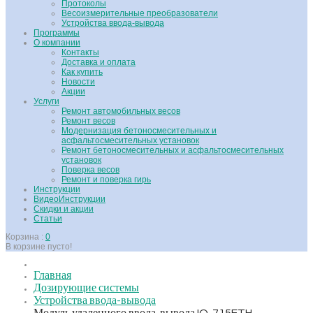
Протоколы
Весоизмерительные преобразователи
Устройства ввода-вывода
Программы
О компании
Контакты
Доставка и оплата
Как купить
Новости
Акции
Услуги
Ремонт автомобильных весов
Ремонт весов
Модернизация бетоносмесительных и
асфальтосмесительных установок
Ремонт бетоносмесительных и асфальтосмесительных
установок
Поверка весов
Ремонт и поверка гирь
Инструкции
ВидеоИнструкции
Скидки и акции
Статьи
Корзина :
0
В корзине пусто!
Главная
Дозирующие системы
Устройства ввода-вывода