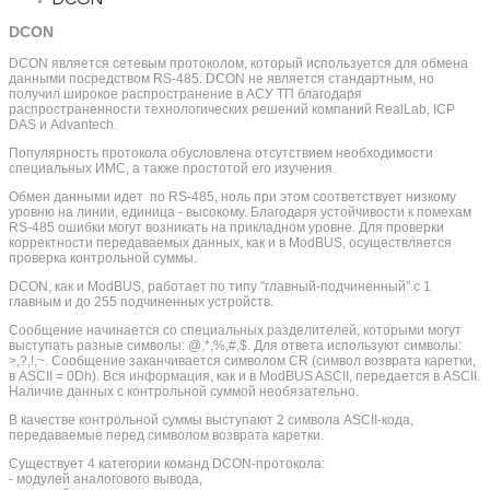
DCON
DCON является сетевым протоколом, который используется для обмена
данными посредством RS-485. DCON не является стандартным, но
получил широкое распространение в АСУ ТП благодаря
распространенности технологических решений компаний RealLab, ICP
DAS и Advantech.
Популярность протокола обусловлена отсутствием необходимости
специальных ИМС, а также простотой его изучения.
Обмен данными идет по RS-485, ноль при этом соответствует низкому
уровню на линии, единица - высокому. Благодаря устойчивости к помехам
RS-485 ошибки могут возникать на прикладном уровне. Для проверки
корректности передаваемых данных, как и в ModBUS, осуществляется
проверка контрольной суммы.
DCON, как и ModBUS, работает по типу "главный-подчиненный" с 1
главным и до 255 подчиненных устройств.
Сообщение начинается со специальных разделителей, которыми могут
выступать разные символы: @,*,%,#,$. Для ответа используют символы:
>,?,!,~. Сообщение заканчивается символом CR (символ возврата каретки,
в ASCII = 0Dh). Вся информация, как и в ModBUS ASCII, передается в ASCII.
Наличие данных с контрольной суммой необязательно.
В качестве контрольной суммы выступают 2 символа ASCII-кода,
передаваемые перед символом возврата каретки.
Существует 4 категории команд DCON-протокола:
- модулей аналогового вывода,