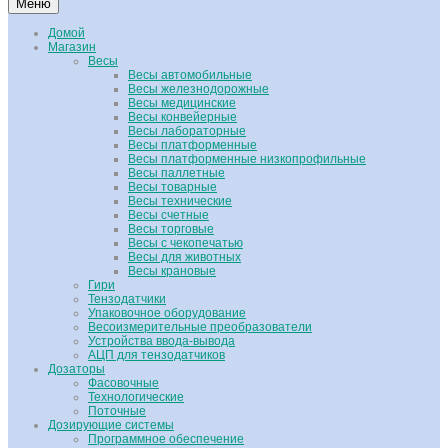
Меню
Домой
Магазин
Весы
Весы автомобильные
Весы железнодорожные
Весы медицинские
Весы конвейерные
Весы лабораторные
Весы платформенные
Весы платформенные низкопрофильные
Весы паллетные
Весы товарные
Весы технические
Весы счетные
Весы торговые
Весы с чекопечатью
Весы для животных
Весы крановые
Гири
Тензодатчики
Упаковочное оборудование
Весоизмерительные преобразователи
Устройства ввода-вывода
АЦП для тензодатчиков
Дозаторы
Фасовочные
Технологические
Поточные
Дозирующие системы
Программное обеспечение