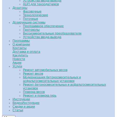
Устройства ввода-вывода
АЦП для тензодатчиков
Дозаторы
Фасовочные
Технологические
Поточные
Дозирующие системы
Программное обеспечение
Протоколы
Весоизмерительные преобразователи
Устройства ввода-вывода
Программы
О компании
Контакты
Доставка и оплата
Как купить
Новости
Акции
Услуги
Ремонт автомобильных весов
Ремонт весов
Модернизация бетоносмесительных и
асфальтосмесительных установок
Ремонт бетоносмесительных и асфальтосмесительных
установок
Поверка весов
Ремонт и поверка гирь
Инструкции
ВидеоИнструкции
Скидки и акции
Статьи