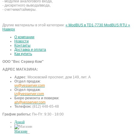
- модулей аналогового входа,
- дискретного вывода/ввода,
- счетчики/таймеры.
Другие материалы в этой категории:
« ModBUS в TD1-7730
ModBUS RTU »
Наверх
О компании
Новости
Контакты
Доставка и оплата
Как купить
ООО "Вес Сервер Ком"
АДРЕС МАГАЗИНА:
Адрес
:
Московский проспект, дом 149, лит. А
Отдел продаж
:
vv@vesserver.com
Отдел продаж
:
iz@vesserver.com
Бюро ремонта и поверки
:
ah@vesserver.com
Телефон:
(812) 448-65-48
График работы:
Пн-Пт: 9:30 - 18:00
Домой
Магазин