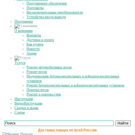
Программное обеспечение
Протоколы
Весоизмерительные преобразователи
Устройства ввода-вывода
Программы
О компании
Контакты
Доставка и оплата
Как купить
Новости
Акции
Услуги
Ремонт автомобильных весов
Ремонт весов
Модернизация бетоносмесительных и асфальтосмесительных
установок
Ремонт бетоносмесительных и асфальтосмесительных установок
Поверка весов
Ремонт и поверка гирь
Инструкции
ВидеоИнструкции
Скидки и акции
Статьи
Доставка товара по всей России.