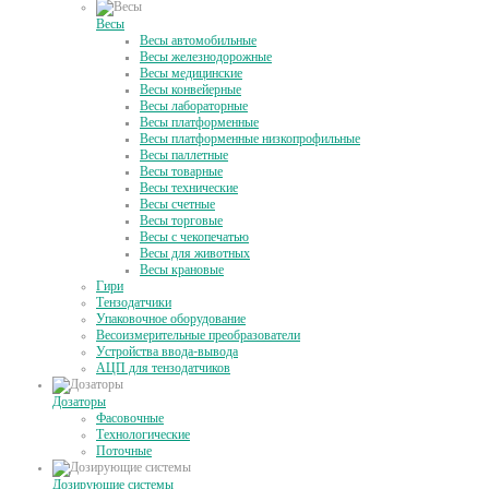
Весы
Весы автомобильные
Весы железнодорожные
Весы медицинские
Весы конвейерные
Весы лабораторные
Весы платформенные
Весы платформенные низкопрофильные
Весы паллетные
Весы товарные
Весы технические
Весы счетные
Весы торговые
Весы с чекопечатью
Весы для животных
Весы крановые
Гири
Тензодатчики
Упаковочное оборудование
Весоизмерительные преобразователи
Устройства ввода-вывода
АЦП для тензодатчиков
Дозаторы
Фасовочные
Технологические
Поточные
Дозирующие системы