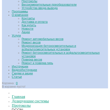
Протоколы
Весоизмерительные преобразователи
Устройства ввода-вывода
Программы
О компании
Контакты
Доставка и оплата
Как купить
Новости
Акции
Услуги
Ремонт автомобильных весов
Ремонт весов
Модернизация бетоносмесительных и
асфальтосмесительных установок
Ремонт бетоносмесительных и асфальтосмесительных
установок
Поверка весов
Ремонт и поверка гирь
Инструкции
ВидеоИнструкции
Скидки и акции
Статьи
Корзина :
0
В корзине пусто!
Главная
Дозирующие системы
Протоколы
DCON