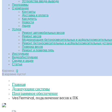
Устройства ввода-вывода
Программы
О компании
Контакты
Доставка и оплата
Как купить
Новости
Акции
Услуги
Ремонт автомобильных весов
Ремонт весов
Модернизация бетоносмесительных и асфальтосмесительных
Ремонт бетоносмесительных и асфальтосмесительных устано
Поверка весов
Ремонт и поверка гирь
Инструкции
ВидеоИнструкции
Скидки и акции
Статьи
Корзина :
0
В корзине пусто!
Главная
Дозирующие системы
Программное обеспечение
Hover
VesTerminal, подключение весов к ПК
to zoom