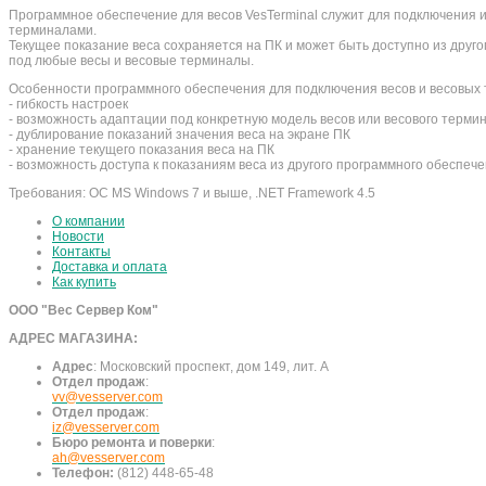
Программное обеспечение для весов VesTerminal служит для подключения и 
терминалами.
Текущее показание веса сохраняется на ПК и может быть доступно из другог
под любые весы и весовые терминалы.
Особенности программного обеспечения для подключения весов и весовых 
- гибкость настроек
- возможность адаптации под конкретную модель весов или весового терми
- дублирование показаний значения веса на экране ПК
- хранение текущего показания веса на ПК
- возможность доступа к показаниям веса из другого программного обеспече
Требования: ОС MS Windows 7 и выше, .NET Framework 4.5
О компании
Новости
Контакты
Доставка и оплата
Как купить
ООО "Вес Сервер Ком"
АДРЕС МАГАЗИНА:
Адрес
:
Московский проспект, дом 149, лит. А
Отдел продаж
:
vv@vesserver.com
Отдел продаж
:
iz@vesserver.com
Бюро ремонта и поверки
:
ah@vesserver.com
Телефон:
(812) 448-65-48