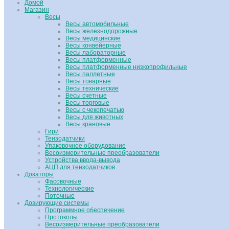
Домой
Магазин
Весы
Весы автомобильные
Весы железнодорожные
Весы медицинские
Весы конвейерные
Весы лабораторные
Весы платформенные
Весы платформенные низкопрофильные
Весы паллетные
Весы товарные
Весы технические
Весы счетные
Весы торговые
Весы с чекопечатью
Весы для животных
Весы крановые
Гири
Тензодатчики
Упаковочное оборудование
Весоизмерительные преобразователи
Устройства ввода-вывода
АЦП для тензодатчиков
Дозаторы
Фасовочные
Технологические
Поточные
Дозирующие системы
Программное обеспечение
Протоколы
Весоизмерительные преобразователи