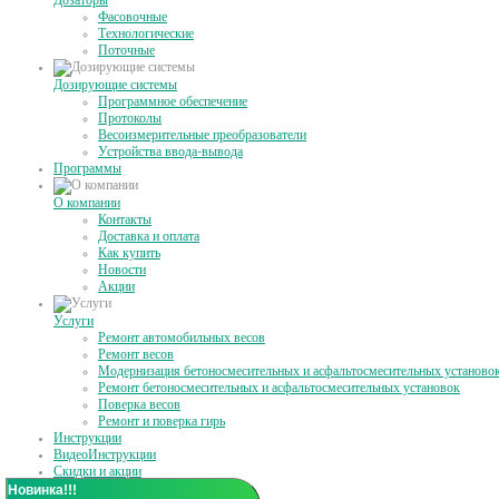
Дозаторы
Фасовочные
Технологические
Поточные
Дозирующие системы
Программное обеспечение
Протоколы
Весоизмерительные преобразователи
Устройства ввода-вывода
Программы
О компании
Контакты
Доставка и оплата
Как купить
Новости
Акции
Услуги
Ремонт автомобильных весов
Ремонт весов
Модернизация бетоносмесительных и асфальтосмесительных установо
Ремонт бетоносмесительных и асфальтосмесительных установок
Поверка весов
Ремонт и поверка гирь
Инструкции
ВидеоИнструкции
Скидки и акции
Статьи
Новинка!!!