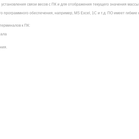
установления связи весов с ПК и для отображения текущего значения массы н
о программного обеспечения, например, MS Excel, 1С и т.д. ПО имеет гибкие
терминалов к ПК:
нала
ния.