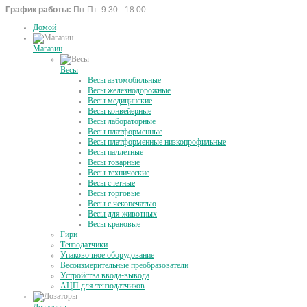
График работы:
Пн-Пт: 9:30 - 18:00
Домой
Магазин
Весы
Весы автомобильные
Весы железнодорожные
Весы медицинские
Весы конвейерные
Весы лабораторные
Весы платформенные
Весы платформенные низкопрофильные
Весы паллетные
Весы товарные
Весы технические
Весы счетные
Весы торговые
Весы с чекопечатью
Весы для животных
Весы крановые
Гири
Тензодатчики
Упаковочное оборудование
Весоизмерительные преобразователи
Устройства ввода-вывода
АЦП для тензодатчиков