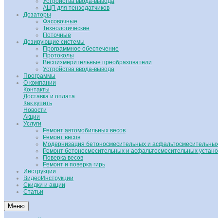
Устройства ввода-вывода
АЦП для тензодатчиков
Дозаторы
Фасовочные
Технологические
Поточные
Дозирующие системы
Программное обеспечение
Протоколы
Весоизмерительные преобразователи
Устройства ввода-вывода
Программы
О компании
Контакты
Доставка и оплата
Как купить
Новости
Акции
Услуги
Ремонт автомобильных весов
Ремонт весов
Модернизация бетоносмесительных и асфальтосмесительных
Ремонт бетоносмесительных и асфальтосмесительных устано
Поверка весов
Ремонт и поверка гирь
Инструкции
ВидеоИнструкции
Скидки и акции
Статьи
Меню