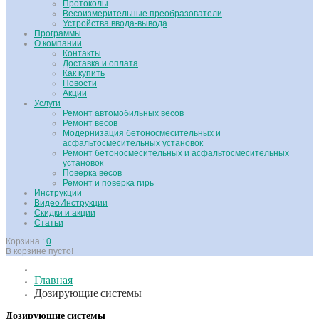
Протоколы
Весоизмерительные преобразователи
Устройства ввода-вывода
Программы
О компании
Контакты
Доставка и оплата
Как купить
Новости
Акции
Услуги
Ремонт автомобильных весов
Ремонт весов
Модернизация бетоносмесительных и
асфальтосмесительных установок
Ремонт бетоносмесительных и асфальтосмесительных
установок
Поверка весов
Ремонт и поверка гирь
Инструкции
ВидеоИнструкции
Скидки и акции
Статьи
Корзина :
0
В корзине пусто!
Главная
Дозирующие системы
Дозирующие системы