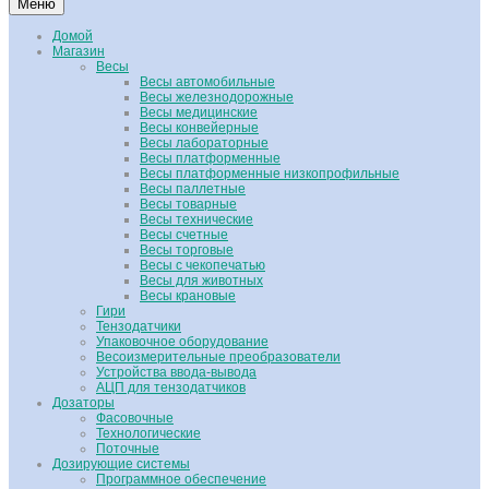
Меню
Домой
Магазин
Весы
Весы автомобильные
Весы железнодорожные
Весы медицинские
Весы конвейерные
Весы лабораторные
Весы платформенные
Весы платформенные низкопрофильные
Весы паллетные
Весы товарные
Весы технические
Весы счетные
Весы торговые
Весы с чекопечатью
Весы для животных
Весы крановые
Гири
Тензодатчики
Упаковочное оборудование
Весоизмерительные преобразователи
Устройства ввода-вывода
АЦП для тензодатчиков
Дозаторы
Фасовочные
Технологические
Поточные
Дозирующие системы
Программное обеспечение