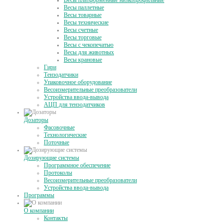
Весы платформенные низкопрофильные
Весы паллетные
Весы товарные
Весы технические
Весы счетные
Весы торговые
Весы с чекопечатью
Весы для животных
Весы крановые
Гири
Тензодатчики
Упаковочное оборудование
Весоизмерительные преобразователи
Устройства ввода-вывода
АЦП для тензодатчиков
Дозаторы
Фасовочные
Технологические
Поточные
Дозирующие системы
Программное обеспечение
Протоколы
Весоизмерительные преобразователи
Устройства ввода-вывода
Программы
О компании
Контакты