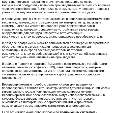
системы
, которые позволяют значительно повысить качество
выпускаемой продукции и повысить производительность, снизить влияние
человеческого фактора. Также такие системы сильно упрощают процессы
учеты израсходованного материала и произведенного продукта.
В данном разделе вы можете ознакомиться и приобрести автоматические
весовые дозаторы, дозаторы для сыпучих материалов, дозирующие
системы. Также вы можете приобрести у нас электронные блоки
управления дозаторами, оснащенные устройствами ввода вывода,
оборудование для дозирующих систем, автоматизации
весоизмерительных процессов, аналогоцифровые преобразователи.
В разделе программ Вы можете ознакомиться с примерами программного
обеспечения для автоматизации процессов взвешивания, для
организации и контроля весовых дозаторов, настройки
весоизмерительных преобразователей и для других целей, связанных с
автоматизацией и взвешиванием на производстве.
В разделе "панели оператора" Вы можете ознакомиться с устройствами
челокомашинного интерфейса (HMI), панелями оператора, которые
применяются для мониторинга и контроля над автоматизированными
системами, а также могут применяться для управления процессами
взвешивания.
Весоизмерительные преобразователя служат для измерения и
преобразования сигнала с тензометрического датчика и индикации массы
взвешиваемого груза в понятном для человека представлении.
Весоизмерительные преобразователи могут использоваться также и в
качестве блоков управления дозаторами, вести учет материала,
обмениваться информацией с перифейрийными устройствами,
подключаться к персональному компьютеру и многое другое.
Если возникают какие-либо вопросы по
дозирующим системам
и