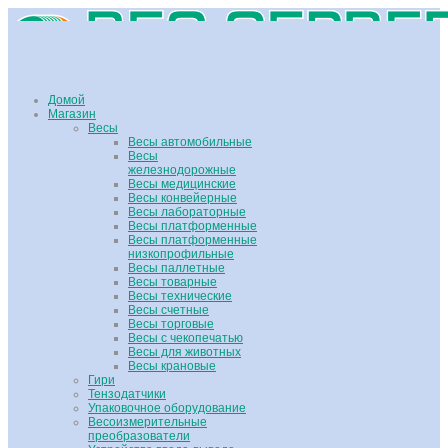
Домой
Магазин
Весы
Весы автомобильные
Весы
железнодорожные
Весы медицинские
Весы конвейерные
Весы лабораторные
Весы платформенные
Весы платформенные
низкопрофильные
Весы паллетные
Весы товарные
Весы технические
Весы счетные
Весы торговые
Весы с чекопечатью
Весы для животных
Весы крановые
Гири
Тензодатчики
Упаковочное оборудование
Весоизмерительные
преобразователи