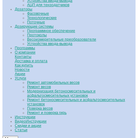
Устройства ввода-вывода
АЦП для тензодатчиков
Дозаторы
Фасовочные
Технологические
Поточные
Дозирующие системы
Программное обеспечение
Протоколы
Весоизмерительные преобразователи
Устройства ввода-вывода
Программы
О компании
Контакты
Доставка и оплата
Как купить
Новости
Акции
Услуги
Ремонт автомобильных весов
Ремонт весов
Модернизация бетоносмесительных и
асфальтосмесительных установок
Ремонт бетоносмесительных и асфальтосмесительных
установок
Поверка весов
Ремонт и поверка гирь
Инструкции
ВидеоИнструкции
Скидки и акции
Статьи